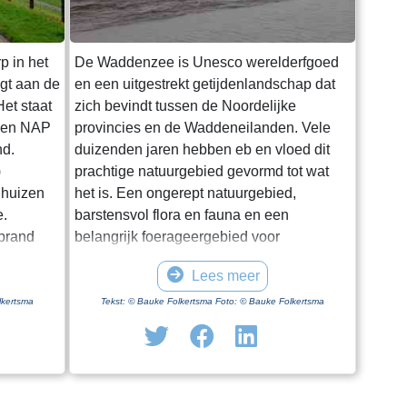
p in het
De Waddenzee is Unesco werelderfgoed
igt aan de
en een uitgestrekt getijdenlandschap dat
et staat
zich bevindt tussen de Noordelijke
oven NAP
provincies en de Waddeneilanden. Vele
nd.
duizenden jaren hebben eb en vloed dit
)
prachtige natuurgebied gevormd tot wat
 huizen
het is. Een ongerept natuurgebied,
e.
barstensvol flora en fauna en een
rprand
belangrijk foerageergebied voor
entale
trekvogels. Hoewel het een enorm gebied
Lees meer
.
is blijkt het lastig om het van dichtbij te
ge dag in
zien en ervaren. Natuurlijk kun je in
lkertsma
Tekst: © Bauke Folkertsma Foto: © Bauke Folkertsma
iode is
Friesland en Groningen vanaf en onder
f geen
aan de dijk het gebied bewonderen. Maar
 optimaal
je moet al gaan wadlopen om het echt van
uwing. Een
dichtbij te bekijken. Wadlopen kun je