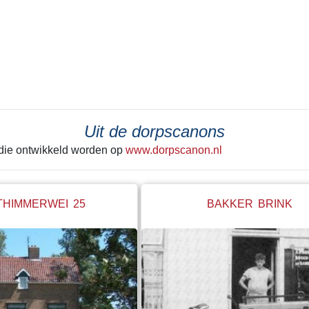
ster van Slooten er korte
deel weer afgegraven. De vrucht
aakt. Opgeruimd staat
grond naar elders verscheept. Ho
hebben gedacht, terwijl hij
rigoureus deze vorm van “mijnbo
 laatste keer achter zich
tekeer ging zie je het best in He
Alleen de grond onder de huisjes
kerk werd met rust gelaten. Een g
betonnen steunwal geeft wellicht
de laatste schep de grond in ging
Uit de dorpscanons
hele boel begon te schuiven. Ie
 die ontwikkeld worden op
www.dorpscanon.nl
"stop" hebben geroepen. Net op ti
THIMMERWEI 25
BAKKER BRINK