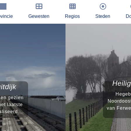
vincie
Gewesten
Regios
Steden
Do
Heili
tdijk
Hegebe
rden gezien
Noordoost
et laatste
van Ferwe
liseerd....