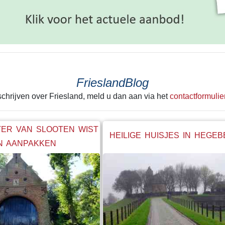
FrieslandBlog
 schrijven over Friesland, meld u dan aan via het
contactformulie
ER VAN SLOOTEN WIST
HEILIGE HUISJES IN HEGE
N AANPAKKEN