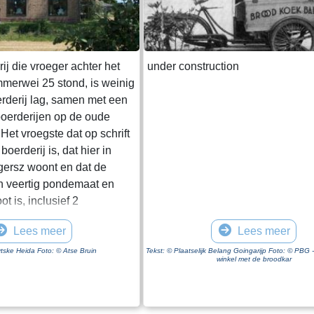
ij die vroeger achter het
under construction
mmerwei 25 stond, is weinig
rderij lag, samen met een
boerderijen op de oude
et vroegste dat op schrift
boerderij is, dat hier in
ersz woont en dat de
en veertig pondemaat en
t is, inclusief 2
edlant leggende, om ende
Lees meer
Lees meer
s huijs ende Heem“. Het
af de boerderij tot aan de
tske Heida Foto: © Atse Bruin
Tekst: © Plaatselijk Belang Goingarijp Foto: © PBG -
winkel met de broodkar
hoijland” ligt in het
ân). De boer moet over het
uursterleane, door het dorp