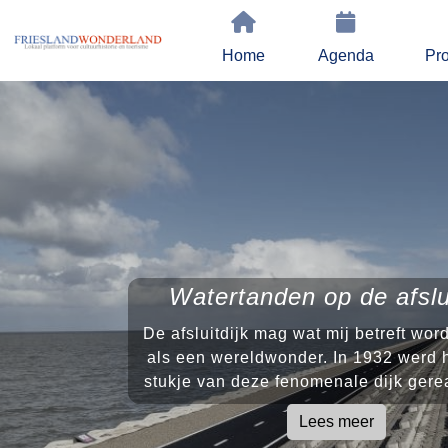
Home
Agenda
Pro
Watertanden op de afslui
De afsluitdijk mag wat mij betreft wo
als een wereldwonder. In 1932 werd h
stukje van deze fenomenale dijk gerea
Lees meer