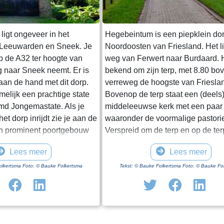
ligt ongeveer in het
Hegebeintum is een piepklein dor
 Leeuwarden en Sneek. Je
Noordoosten van Friesland. Het l
op de A32 ter hoogte van
weg van Ferwert naar Burdaard. H
g naar Sneek neemt. Er is
bekend om zijn terp, met 8.80 b
 aan de hand met dit dorp.
verreweg de hoogste van Friesla
amelijk een prachtige state
Bovenop de terp staat een (deels
d Jongemastate. Als je
middeleeuwse kerk met een paar
et dorp inrijdt zie je aan de
waaronder de voormalige pastori
n prominent poortgebouw
Verspreid om de terp en op de te
et enige nog overeind
een paar boerderijen, het monum
Lees meer
Lees meer
t van Jongemastate. Het
Harsta-state en een dozijn huizen
ft toegang tot het park
Gisteren was ik er op een druileri
olkertsma Foto: © Bauke Folkertsma
Tekst: © Bauke Folkertsma Foto: © Bauke Fo
In het poortgebouw zit een
december. Voordeel van deze per
eur waarop met statige
dat de bomen rondom het kerkho
ieve de deur te sluiten aub”.
blad dragen. Daardoor heb je een
te waard om het park eens
uitzicht op de terp en haar bebo