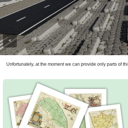
<
Unfortunately, at the moment we can provide only parts of th