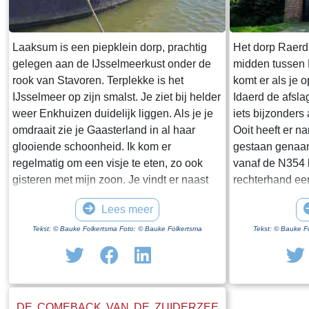
Laaksum is een piepklein dorp, prachtig
Het dorp Raerd 
gelegen aan de IJsselmeerkust onder de
midden tussen
rook van Stavoren. Terplekke is het
komt er als je 
IJsselmeer op zijn smalst. Je ziet bij helder
Idaerd de afsla
weer Enkhuizen duidelijk liggen. Als je je
iets bijzonders
omdraait zie je Gaasterland in al haar
Ooit heeft er n
glooiende schoonheid. Ik kom er
gestaan genaam
regelmatig om een visje te eten, zo ook
vanaf de N354 h
gisteren met mijn zoon. Je vindt er naast
rechterhand ee
een paar huisjes en boerderijen notabene
staan. Dit is h
Lees meer
twee visrestaurants op steenworp afstand
staande restan
van elkaar. Er schijnt het jaar rond
poortgebouw gee
Tekst: © Bauke Folkertsma Foto: © Bauke Folkertsma
Tekst: © Bauke F
voldoende klandizie te zijn voor beide en
Jongemastate. 
dat stelt gerust. Gisteren stond er
zware groene d
“Laaksumer Bot” op de kaart bij het linker
sierletters “gel
restaurant dat sinds een paar jaar in de
Het is de moei
DE COMEBACK VAN DE ZUIDERZEE