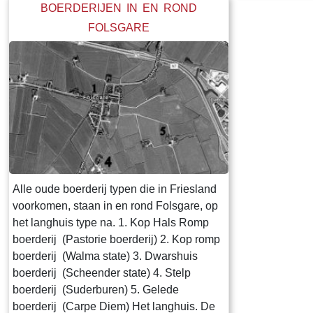
Folsgara naar d
BOERDERIJEN IN EN ROND
land te komen,
FOLSGARE
verbinding ove
boerderij er ui
een advertenti
LC: De Secreta
den 30 Octobe
1 Uur, in het 
Finale Palm sl
uitmuntende 
Huizinge, Schu
Alle oude boerderij typen die in Friesland
annexen gelegen
voorkomen, staan in en rond Folsgare, op
geheel, 40 een
het langhuis type na. 1. Kop Hals Romp
met 19 Floree
boerderij (Pastorie boerderij) 2. Kop romp
bewoond Petry 
boerderij (Walma state) 3. Dwarshuis
te huur doende
boerderij (Scheender state) 4. Stelp
Guldens waaro
boerderij (Suderburen) 5. Gelede
111 g.gls. Jelle
boerderij (Carpe Diem) Het langhuis. De
van Pytter Jelle