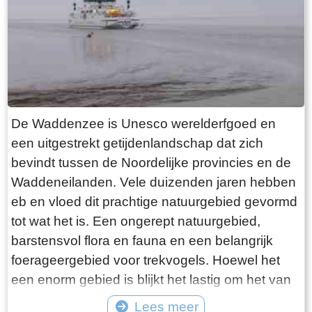
want deze is aan de binnenkant ook de moeite
waard. Er hangt een aantal historische houten
rouwborden aan de muur. In de huizen brandt
licht en de kachel. Aan de andere kant van de
terp loop je weer naar beneden, nu via voetpad
van gele klinkers. Als je daarna links aanhoudt
De Waddenzee is Unesco werelderfgoed en
kom je gewoon weer uit waar je bent begonnen.
een uitgestrekt getijdenlandschap dat zich
Het is moeilijk voor te stellen dat een dergelijk
bevindt tussen de Noordelijke provincies en de
terp ooit door mensenhanden is gemaakt.
Waddeneilanden. Vele duizenden jaren hebben
Terpen hadden een belangrijke functie als
eb en vloed dit prachtige natuurgebied gevormd
bescherming tegen overstromingen vanuit zee.
tot wat het is. Een ongerept natuurgebied,
Na de aanleg van dijken werden ze, ontdaan
barstensvol flora en fauna en een belangrijk
van hun nut, voor het grootste deel weer
foerageergebied voor trekvogels. Hoewel het
afgegraven. De vruchtbare grond naar elders
een enorm gebied is blijkt het lastig om het van
verscheept. Hoe rigoureus deze vorm van
dichtbij te zien en ervaren. Natuurlijk kun je in
Lees meer
“mijnbouw” tekeer ging zie je het best in