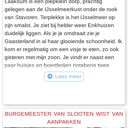
Laaksum is een piepklein dorp, prachtig
gelegen aan de IJsselmeerkust onder de rook
van Stavoren. Terplekke is het IJsselmeer op
zijn smalst. Je ziet bij helder weer Enkhuizen
duidelijk liggen. Als je je omdraait zie je
Gaasterland in al haar glooiende schoonheid. Ik
kom er regelmatig om een visje te eten, zo ook
gisteren met mijn zoon. Je vindt er naast een
paar huisjes en boerderijen notabene twee
visrestaurants op steenworp afstand van elkaar.
Lees meer
Er schijnt het jaar rond voldoende klandizie te
Tekst: © Bauke Folkertsma Foto: © Bauke Folkertsma
zijn voor beide en dat stelt gerust. Gisteren
stond er “Laaksumer Bot” op de kaart bij het
linker restaurant dat sinds een paar jaar in de
voormalige zoutloods gevestigd is. Zolang de
BURGEMEESTER VAN SLOOTEN WIST VAN
voorraad strekt welteverstaan. De naam
AANPAKKEN