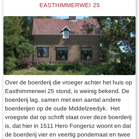
predikant. Tot in de twintigste eeuw werd de
EASTHIMMERWEI 25
schaken.
dominee van het ene dorp naar het andere dorp
geroeid. Dat was een hele opgave, zowel voor
de roeiers als voor de dominee zelf, vooral als
het slecht weer was. Boven de ingang aan de
zuidzijde van de kerk is een steen ingemetseld
waarop te lezen staat: `De eerste steen deser
Nieuwe kerke was gelegd door Frans Julius
Johan van Eisinga aet 18 Kleinzoon van de
heer Grietman Vegelin van Claerbergen`. De
Over de boerderij die vroeger achter het huis op
kerk heeft zes gebrandschilderde ramen,
Easthimmerwei 25 stond, is weinig bekend. De
gemaakt door Ype Staak, een 18e eeuwse
boerderij lag, samen met een aantal andere
glazenier uit Sneek. Dat deze ramen in goede
boerderijen op de oude Middelzeedyk. Het
staat bewaard zijn gebleven, zegt vermoedelijk
vroegste dat op schrift staat over deze boerderij
iets over de moeilijke bereikbaarheid van
is, dat hier in 1511 Hero Fongersz woont en dat
Goingarijp in de 18e eeuw. Aan de westzijde
de boerderij vier en veertig pondemaat en twee