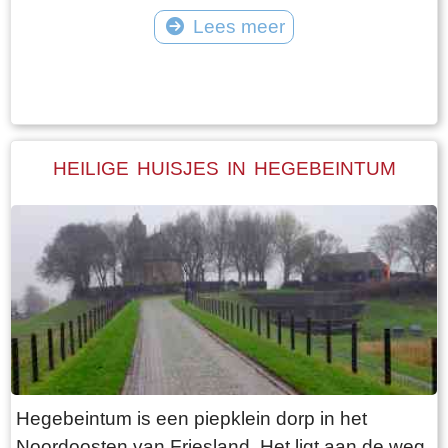
vangt iedereen bot bij Laaksum.
van Jongemastate. Het poortgebouw geeft
Lees meer
toegang tot het park Jongemastate. In het
Tekst: © Bauke Folkertsma Foto: © Bauke Folkertsma
poortgebouw zit een zware groene deur waarop
met statige sierletters “gelieve de deur te sluiten
aub”. Het is de moeite waard om het park eens
te bekijken. Je vindt er stinzenflora en stenen
HEILIGE HUISJES IN HEGEBEINTUM
restanten van de state die er eens gestaan
heeft. Grote brokken zandsteen liggen her en
der verspreid door het park alsof er een enorme
explosie heeft plaatsgevonden. Niets is minder
waar. De laatste bewoner van Jongemastate
was Burgemeester van Slooten. Hij was
burgemeester van de gemeente
Rauwerderhem. Het voormalige gemeentehuis
staat een eindje verderop. Het is moeilijk voor te
Hegebeintum is een piepklein dorp in het
stellen maar toen hij verhuisde heeft hij de state
Noordoosten van Friesland. Het ligt aan de weg