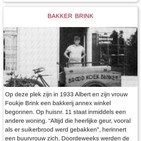
Walma State is één van de boerderijen op deze
dijk. Walma state is vanouds een adellijke state.
BAKKER BRINK
De state heeft visrechten en recht op
zwanenjacht. Op oude kaarten staat naast de
boerderij nog een wier. In 1511 wordt er nog een
stinsgracht genoemd. Uit het Register van
aanbreng van 1511 blijkt dat Epa Ighaz “eijgen
geërffd” eigenaar is en Albert Hoytes pachtboer
op de grootste boerderij onder Folsgara. De
boerderij omvat dan LXXX (80) ponden land,
waarvan “36 ponden Hooijland, 31 ponden
Op deze plek zijn in 1933 Albert en zijn vrouw
Grasland en 7 ponden Reijdland”. Het land ten
Foukje Brink een bakkerij annex winkel
zuiden van de boerderij wordt het “lege meden”
begonnen. Op huisnr. 11 staat inmiddels een
genoemd, waaraan het rijeedmeer (rietmeer) ligt.
andere woning. “Altijd die heerlijke geur, vooral
Het rijeedland (rietland) ligt tegen de “die grote
als er suikerbrood werd gebakken", herinnert
Rien”. Verder is er nog “6 ponden saedlant
een buurvrouw zich. Doordeweeks werden de