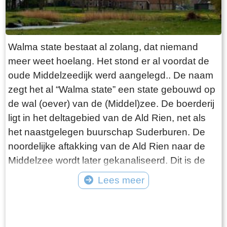
de pont gaat varen!
Walma state bestaat al zolang, dat niemand
meer weet hoelang. Het stond er al voordat de
oude Middelzeedijk werd aangelegd.. De naam
zegt het al “Walma state” een state gebouwd op
de wal (oever) van de (Middel)zee. De boerderij
ligt in het deltagebied van de Ald Rien, net als
het naastgelegen buurschap Suderburen. De
noordelijke aftakking van de Ald Rien naar de
Middelzee wordt later gekanaliseerd. Dit is de
Folsgaasteropvaart. Een kreek die hierop uit
Lees meer
komt, is de oude opvaart naar de boerderij. Bij
Tekst: © Wytske Heida Foto: © Atse Bruin
de aanleg van de oude Middelzeedijk wordt
gebruik gemaakt van de terpen die er al zijn.