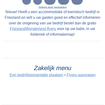
LC 10-12-1800: Eene uitmuntende Vrugtdoende
Verberg deze mededeling
en zeer geryflyke ZATHE en LANDEN met
Nieuw! Heeft u een accommodatie of toeristisch bedrijf in
deszelfs HUIZINGE en HOVINGE cum annexis,
Friesland en wilt u uw gasten goed en effectief informeren
staande en geleegen onder den Dorpe Folsgara
over de omgeving van uw bedrijf bestel dan de gratis
FrieslandWonderland-flyers
voor op uw balie, in uw
, in het geheel groot na naam 69 Pondematen
folderrek of informatiemap!
alle kostelyke Greidlanden belast met 17 1/2
Stuivers Schattinge wordende by Yme Keimpes
cum uxore bewoond tot St Petry en May 1801
en kan alsdan vry van Huuringe door den Koper
worden aangevaard.
Zakelijk menu
Een bedrijfspresentatie plaatsen
•
Flyers aanvragen