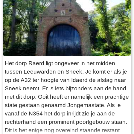
“Laaksumer Bot” suggereert dat de vis terplekke
gevangen wordt. En niets is minder waar.
Tegenover de twee visrestaurants ligt in het
kleinste haventje van Europa eenzaam en
alleen de HL6. Navraag in het restaurant leert
dan dit de vissersboot van de gebroeders De
Vries is. Zij zijn de laatste overgebleven vissers
van Laaksum. Eerder was er sprake van een
Het dorp Raerd ligt ongeveer in het midden
bescheiden vloot maar de meeste vissers van
tussen Leeuwarden en Sneek. Je komt er als je
Laaksum zijn er al lang geleden mee gestopt.
op de A32 ter hoogte van Idaerd de afslag naar
De gebroeders De Vries houden het dus nog vol
Sneek neemt. Er is iets bijzonders aan de hand
en vangen regelmatig bot bij Laaksum. Ik hoor
met dit dorp. Ooit heeft er namelijk een prachtige
dat de ze inmiddels aardig op leeftijd zijn, in
state gestaan genaamd Jongemastate. Als je
ieder geval over de zestig. Ik hoop dat ze het
vanaf de N354 het dorp inrijdt zie je aan de
nog even kunnen volhouden tot aan hun
rechterhand een prominent poortgebouw staan.
pensioenleeftijd. Want zodra zij ermee stoppen
Dit is het enige nog overeind staande restant