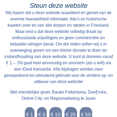
de kerkdiensten, bruiloften en begrafenissen.
Folsgare, groot in het geheel, 40 een tweede
Steun deze website
Elke oudejaarsdag komen dorpsbewoners bij
Pondematen belast met 19 Floreen by JELLE
Wij hopen dat u deze website waardeert en geniet van de
elkaar rondom de klokkenstoel om beurtelings
PYTTERS bewoond Petry en May 1793 vry van
enorme hoeveelheid informatie, foto's en historische
hangend aan het touw het oude jaar uit te
Huur, te huur doende boven de lasten a 222
kaarten over en van alle dorpen en steden in Friesland.
luiden. Als je op het juiste tijdstip rond de kerk
Maar wist u dat deze website volledig draait op
Car. Guldens waarop per Pondem. geboden is
wandelt, is de klok op de hele en halve uren te
enthousiaste vrijwilligers en geen commerciële en
111 g.gls. Jelle Pytters (Pieters) is de zoon van
betaalde uitingen bevat. Om die reden willen wij u in
horen met zijn mooie vérdragende klank.
Pytter Jelles en Ytie Jorrits. Pytter en Ytie zijn in
overweging geven om een kleine donatie te doen ter
1757 getrouwd in Oosthem en boeren daarna in
instandhouding van deze website. U kunt al doneren vanaf
Westhem / Wolsum. Zoon Jelle wordt geboren in
€ 1,--. Dit gaat heel eenvoudig en anoniem (als u wilt) via
1759. In 1768 is Pytter Jelles boer onder
een iDeal transactie. Alle bijdragen worden zeer
gewaardeerd en uitsluitend gebruikt voor de verdere op- en
Folsgare op de boerderij achter Easthimmerwei
uitbouw van deze website!
25. Jelle trouwt in 1783 met Meike Beints uit
Jirnsum. Ze volgen dan Jelle zijn vader op.
Met vriendelijke groet, Bauke Folkertsma, DeeEnAa,
Verder is er weinig over de familie bekend. Na
Online City- en Regiomarketing te Joure
Jelle Pytters komt Yme Keimpes op de
boerderij. Daarna komt deze in de verkoop.