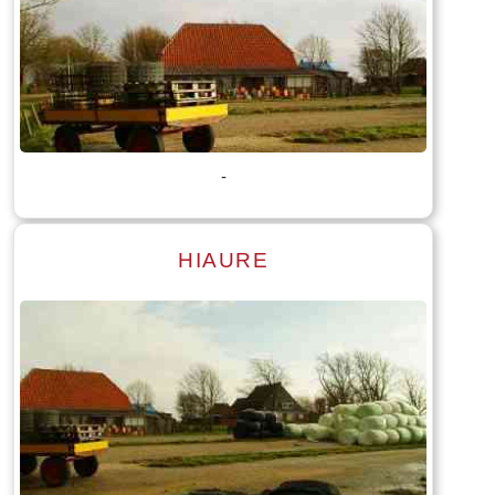
Lees meer
Tekst: © Foto: © Stenden Hogeschool opleiding International
Tourism management
-
HIAURE
Lees meer
Tekst: © Foto: © Bauke Folkertsma