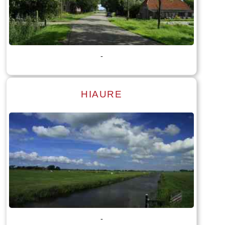
Lees meer
Tekst: © Foto: © Bauke Folkertsma
-
HIAURE
Lees meer
Tekst: © Foto: © Jan Dijkstra
-