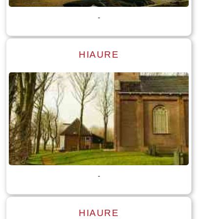
-
HIAURE
Lees meer
Tekst: © Foto: © Bauke Folkertsma
-
HIAURE