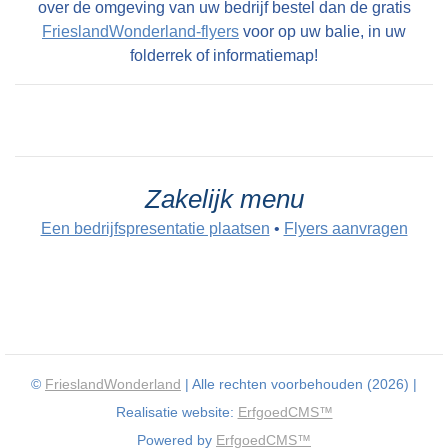
over de omgeving van uw bedrijf bestel dan de gratis
FrieslandWonderland-flyers
voor op uw balie, in uw
folderrek of informatiemap!
Zakelijk menu
Een bedrijfspresentatie plaatsen
•
Flyers aanvragen
©
FrieslandWonderland
| Alle rechten voorbehouden (2026) |
Realisatie website:
ErfgoedCMS™
Powered by
ErfgoedCMS™