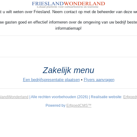
t u wilt weten over Friesland. Neem contact op met de beheerder van deze w
 uw gasten goed en effectief informeren over de omgeving van uw bedrijf beste
informatiemap!
Zakelijk menu
Een bedrijfspresentatie plaatsen
•
Flyers aanvragen
slandWonderland
| Alle rechten voorbehouden (2026) | Realisatie website:
Erfgoe
Powered by
ErfgoedCMS™