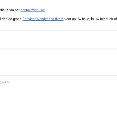
ebsite via het
contactformulier
.
l dan de gratis
FrieslandWonderland-flyers
voor op uw balie, in uw folderrek of
dCMS™