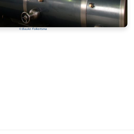
©:Bauke Folkertsma