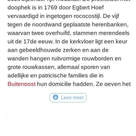
doophek is in 1769 door Egbert Hoef
vervaardigd in ingetogen rococostijl. De vijf
tegen de noordwand geplaatste herenbanken,
waarvan twee overhuifd, stammen merendeels
uit de 17de eeuw. In de kerkvloer ligt een keur
aan gebeeldhouwde zerken en aan de
wanden hangen ruitvormige rouwborden en
grote rouwkassen, allemaal sporen van
adellijke en patricische families die in
Buitenpost
hun domicilie hadden. Ze geven het
kerkinterieur een deftig karakter. Het orgel met
Lees meer
een klein rugpositief is in 1877 door L. van
Dam & Zn. vervaardigd.
Locatie
Oude Havenstraat 1 - 9285TC, Buitenpost