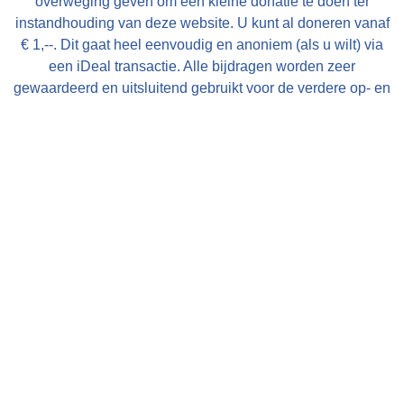
overweging geven om een kleine donatie te doen ter
instandhouding van deze website. U kunt al doneren vanaf
€ 1,--. Dit gaat heel eenvoudig en anoniem (als u wilt) via
een iDeal transactie. Alle bijdragen worden zeer
gewaardeerd en uitsluitend gebruikt voor de verdere op- en
uitbouw van deze website!
Met vriendelijke groet, Bauke Folkertsma, DeeEnAa,
Online City- en Regiomarketing te Joure
Verberg deze mededeling
Nieuw! Heeft u een accommodatie of toeristisch bedrijf in
Friesland en wilt u uw gasten goed en effectief informeren
over de omgeving van uw bedrijf bestel dan de gratis
FrieslandWonderland-flyers
voor op uw balie, in uw
folderrek of informatiemap!