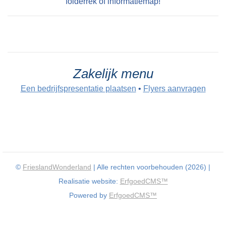
folderrek of informatiemap!
Zakelijk menu
Een bedrijfspresentatie plaatsen
•
Flyers aanvragen
©
FrieslandWonderland
| Alle rechten voorbehouden (2026) |
Realisatie website:
ErfgoedCMS™
Powered by
ErfgoedCMS™