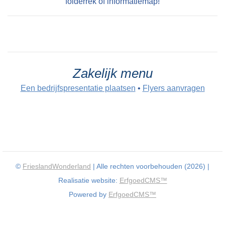
folderrek of informatiemap!
Zakelijk menu
Een bedrijfspresentatie plaatsen
•
Flyers aanvragen
©
FrieslandWonderland
| Alle rechten voorbehouden (2026) |
Realisatie website:
ErfgoedCMS™
Powered by
ErfgoedCMS™