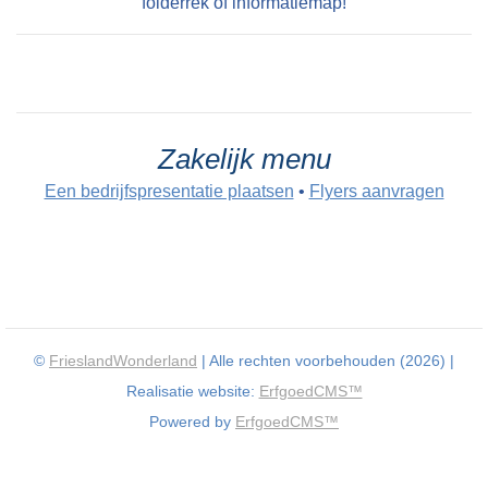
folderrek of informatiemap!
Zakelijk menu
Een bedrijfspresentatie plaatsen
•
Flyers aanvragen
©
FrieslandWonderland
| Alle rechten voorbehouden (2026) |
Realisatie website:
ErfgoedCMS™
Powered by
ErfgoedCMS™