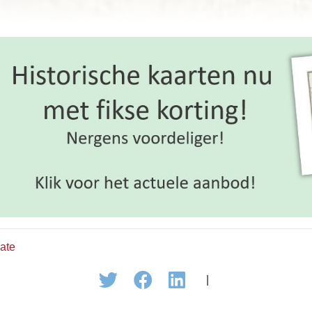
ate
|