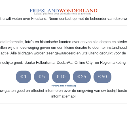
t u wilt weten over Friesland. Neem contact op met de beheerder van deze w
 informatie, foto's en historische kaarten over en van alle dorpen en steden
illen wij u in overweging geven om een kleine donatie te doen ter instandhoud
nsactie. Alle bijdragen worden zeer gewaardeerd en uitsluitend gebruikt voor d
endelijke groet, Bauke Folkertsma, DeeEnAa, Online City- en Regiomarketing 
Verberg deze mededeling
 uw gasten goed en effectief informeren over de omgeving van uw bedrijf beste
informatiemap!