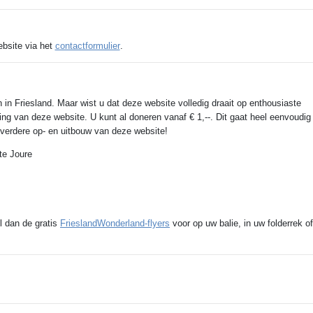
ebsite via het
contactformulier
.
 in Friesland. Maar wist u dat deze website volledig draait op enthousiaste
ing van deze website. U kunt al doneren vanaf € 1,--. Dit gaat heel eenvoudig
e verdere op- en uitbouw van deze website!
te Joure
l dan de gratis
FrieslandWonderland-flyers
voor op uw balie, in uw folderrek of