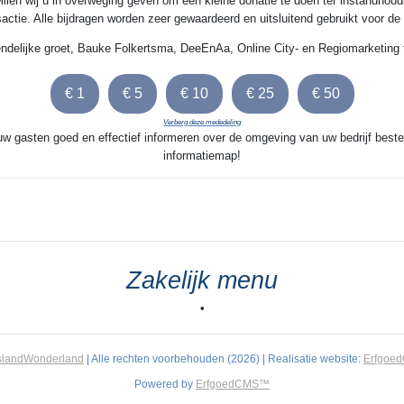
illen wij u in overweging geven om een kleine donatie te doen ter instandhoud
nsactie. Alle bijdragen worden zeer gewaardeerd en uitsluitend gebruikt voor d
endelijke groet, Bauke Folkertsma, DeeEnAa, Online City- en Regiomarketing 
Verberg deze mededeling
 uw gasten goed en effectief informeren over de omgeving van uw bedrijf beste
informatiemap!
Zakelijk menu
•
slandWonderland
| Alle rechten voorbehouden (2026) | Realisatie website:
Erfgoe
Powered by
ErfgoedCMS™