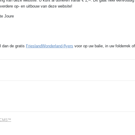
ing van deze website. U kunt al doneren vanaf € 1,--. Dit gaat heel eenvoudig
e verdere op- en uitbouw van deze website!
te Joure
l dan de gratis
FrieslandWonderland-flyers
voor op uw balie, in uw folderrek of
dCMS™