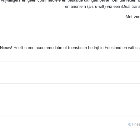
vrijwilligers en geen commerciële en betaalde uitingen bevat. Om die reden w
en anoniem (als u wilt) via een iDeal tra
Tekst: © Foto: © Peter Karstkarel
Met vri
Nieuw! Heeft u een accommodatie of toeristisch bedrijf in Friesland en wilt u
©
Frie