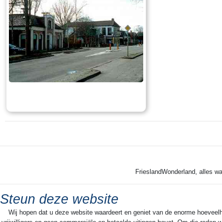
Lese mehr
Les
Tekst: © Foto: © Hendrik van Kampen
Tekst: © Foto: © P
FrieslandWonderland, alles wa
Steun deze website
Lese mehr
Wij hopen dat u deze website waardeert en geniet van de enorme hoeveelheid