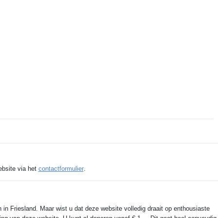
Lese mehr
Tekst: © Foto: © Jan Dijkstra
ebsite via het
contactformulier
.
 in Friesland. Maar wist u dat deze website volledig draait op enthousiaste