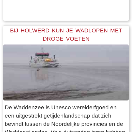
Tekst: © Bauke Folkertsma Foto: © Bauke Folkertsma
periode is dat de bomen rondom het kerkhof
geen blad dragen. Daardoor heb je een
optimaal uitzicht op de terp en haar bebouwing.
Een ideale dag voor een “rondje om de kerk”.
BIJ HOLWERD KUN JE WADLOPEN MET
Vanaf de parkeerplaats bij het
DROGE VOETEN
bezoekerscentrum loop je via een voetpad van
rode klinkers de terp op. De kerk is helaas dicht,
want deze is aan de binnenkant ook de moeite
waard. Er hangt een aantal historische houten
rouwborden aan de muur. In de huizen brandt
licht en de kachel. Aan de andere kant van de
terp loop je weer naar beneden, nu via voetpad
van gele klinkers. Als je daarna links aanhoudt
De Waddenzee is Unesco werelderfgoed en
kom je gewoon weer uit waar je bent begonnen.
een uitgestrekt getijdenlandschap dat zich
Het is moeilijk voor te stellen dat een dergelijk
bevindt tussen de Noordelijke provincies en de
terp ooit door mensenhanden is gemaakt.