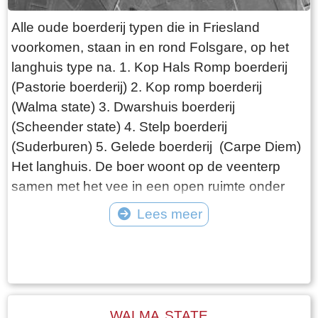
Alle oude boerderij typen die in Friesland
voorkomen, staan in en rond Folsgare, op het
langhuis type na. 1. Kop Hals Romp boerderij
(Pastorie boerderij) 2. Kop romp boerderij
(Walma state) 3. Dwarshuis boerderij
(Scheender state) 4. Stelp boerderij
(Suderburen) 5. Gelede boerderij (Carpe Diem)
Het langhuis. De boer woont op de veenterp
samen met het vee in een open ruimte onder
één dak. De ontwikkeling van de boerderij gaat
Lees meer
de volgende fase in, als de boer gescheiden
Tekst: © Wytske Heida Foto: © Atlas Friesland
van het vee gaat wonen. Het woonhuis is van
de schuur gescheiden door het middenhuis, dat
lager is dan het voorhuis. Daarachter de schuur,
die in lengte varieert afhankelijk van het aantal
WALMA STATE