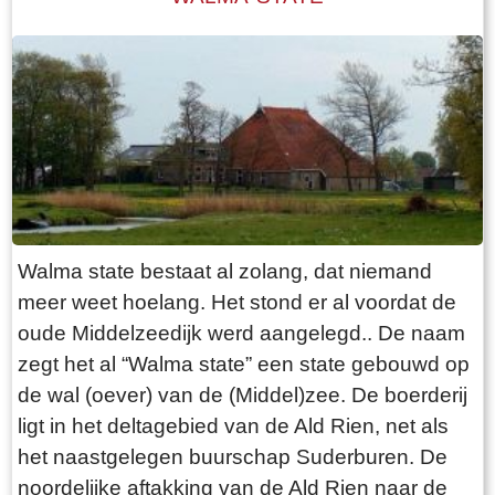
stuks vee dat de boer heeft. Het hooi wordt
naast de boerderij in de hooiberg opgeslagen.
Het laatste langhuis met de bijbehorende
hooiberg in Fryslân staat, volledig
gerestaureerd, in het dorp Warten. Het is als
museum ingericht ( bouwjaar 1725)
Walma state bestaat al zolang, dat niemand
meer weet hoelang. Het stond er al voordat de
oude Middelzeedijk werd aangelegd.. De naam
zegt het al “Walma state” een state gebouwd op
de wal (oever) van de (Middel)zee. De boerderij
ligt in het deltagebied van de Ald Rien, net als
het naastgelegen buurschap Suderburen. De
noordelijke aftakking van de Ald Rien naar de