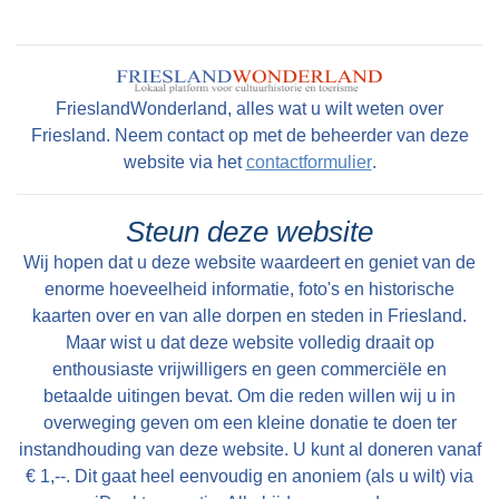
Walma state ligt niet aan een doorgaande route.
De oude Middelzeedijk is eind 12e eeuw
grotendeels weggeslagen door een stormvloed,
FrieslandWonderland, alles wat u wilt weten over
waarschijnlijk in 1170. Het voetpad van
Friesland. Neem contact op met de beheerder van deze
Folsgare naar Oosthem is de enige
website via het
contactformulier
.
landverbinding. Het pad is ongeschikt voor het
vervoer van goederen. Het is te smal en voor
Steun deze website
een groot deel van het jaar onbegaanbaar.
Wij hopen dat u deze website waardeert en geniet van de
Vervoer over water is de belangrijkste
enorme hoeveelheid informatie, foto's en historische
verbinding tot in 1914 de Easthimmerwei wordt
kaarten over en van alle dorpen en steden in Friesland.
aangelegd. Nadat de beweegbare brug in
Maar wist u dat deze website volledig draait op
Oosthem in 1953 wordt vervangen door een
enthousiaste vrijwilligers en geen commerciële en
betaalde uitingen bevat. Om die reden willen wij u in
vaste brug, is het voorgoed voorbij met het
overweging geven om een kleine donatie te doen ter
goederenvervoer over water.
instandhouding van deze website. U kunt al doneren vanaf
€ 1,--. Dit gaat heel eenvoudig en anoniem (als u wilt) via