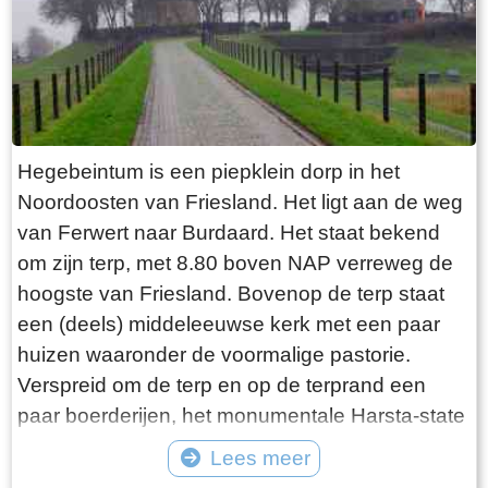
explosie heeft plaatsgevonden. Niets is minder
waar. De laatste bewoner van Jongemastate
was Burgemeester van Slooten. Hij was
burgemeester van de gemeente
Rauwerderhem. Het voormalige gemeentehuis
staat een eindje verderop. Het is moeilijk voor te
Hegebeintum is een piepklein dorp in het
stellen maar toen hij verhuisde heeft hij de state
Noordoosten van Friesland. Het ligt aan de weg
met de grond gelijk laten maken. Misschien
van Ferwert naar Burdaard. Het staat bekend
heeft hij tevergeefs een advertentie geplaatst in
om zijn terp, met 8.80 boven NAP verreweg de
de Leeuwarder Courant met de vraag of iemand
hoogste van Friesland. Bovenop de terp staat
zijn ambtswoning zou willen overnemen voor
een (deels) middeleeuwse kerk met een paar
een schappelijk prijsje. Wellicht bij gebrek aan
huizen waaronder de voormalige pastorie.
belangstelling heeft Burgemeester van Slooten
Verspreid om de terp en op de terprand een
er korte metten mee gemaakt. Opgeruimd staat
paar boerderijen, het monumentale Harsta-state
netjes moet hij hebben gedacht, terwijl hij de
en een dozijn huizen. Gisteren was ik er op een
Lees meer
deur voor de laatste keer achter zich sloot!
druilerige dag in december. Voordeel van deze