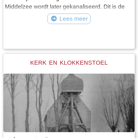
Middelzee wordt later gekanaliseerd. Dit is de
Folsgaasteropvaart. Een kreek die hierop uit
Lees meer
komt, is de oude opvaart naar de boerderij. Bij
Tekst: © Wytske Heida Foto: © Atse Bruin
de aanleg van de oude Middelzeedijk wordt
gebruik gemaakt van de terpen die er al zijn.
Walma State is één van de boerderijen op deze
dijk. Walma state is vanouds een adellijke state.
KERK EN KLOKKENSTOEL
De state heeft visrechten en recht op
zwanenjacht. Op oude kaarten staat naast de
boerderij nog een wier. In 1511 wordt er nog een
stinsgracht genoemd. Uit het Register van
aanbreng van 1511 blijkt dat Epa Ighaz “eijgen
geërffd” eigenaar is en Albert Hoytes pachtboer
op de grootste boerderij onder Folsgara. De
boerderij omvat dan LXXX (80) ponden land,
waarvan “36 ponden Hooijland, 31 ponden