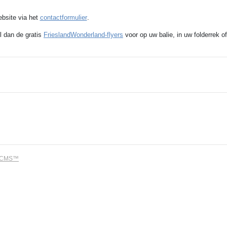
ebsite via het
contactformulier
.
l dan de gratis
FrieslandWonderland-flyers
voor op uw balie, in uw folderrek of
dCMS™