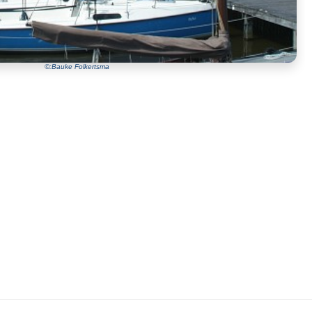
©:Bauke Folkertsma