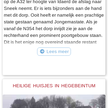
op de A32 ter hoogte van Idaerd de afslag naar
De gebroeders De Vries houden het dus nog vol
Sneek neemt. Er is iets bijzonders aan de hand
en vangen regelmatig bot bij Laaksum. Ik hoor
met dit dorp. Ooit heeft er namelijk een prachtige
dat de ze inmiddels aardig op leeftijd zijn, in
state gestaan genaamd Jongemastate. Als je
ieder geval over de zestig. Ik hoop dat ze het
vanaf de N354 het dorp inrijdt zie je aan de
nog even kunnen volhouden tot aan hun
rechterhand een prominent poortgebouw staan.
pensioenleeftijd. Want zodra zij ermee stoppen
Dit is het enige nog overeind staande restant
vangt iedereen bot bij Laaksum.
van Jongemastate. Het poortgebouw geeft
Lees meer
toegang tot het park Jongemastate. In het
Tekst: © Bauke Folkertsma Foto: © Bauke Folkertsma
poortgebouw zit een zware groene deur waarop
met statige sierletters “gelieve de deur te sluiten
aub”. Het is de moeite waard om het park eens
te bekijken. Je vindt er stinzenflora en stenen
HEILIGE HUISJES IN HEGEBEINTUM
restanten van de state die er eens gestaan
heeft. Grote brokken zandsteen liggen her en
der verspreid door het park alsof er een enorme