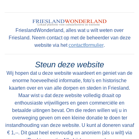
Walma state ligt niet aan een doorgaande route.
De oude Middelzeedijk is eind 12e eeuw
grotendeels weggeslagen door een stormvloed,
FrieslandWonderland, alles wat u wilt weten over
waarschijnlijk in 1170. Het voetpad van
Friesland. Neem contact op met de beheerder van deze
Folsgare naar Oosthem is de enige
website via het
contactformulier
.
landverbinding. Het pad is ongeschikt voor het
vervoer van goederen. Het is te smal en voor
Steun deze website
een groot deel van het jaar onbegaanbaar.
Wij hopen dat u deze website waardeert en geniet van de
Vervoer over water is de belangrijkste
enorme hoeveelheid informatie, foto's en historische
verbinding tot in 1914 de Easthimmerwei wordt
kaarten over en van alle dorpen en steden in Friesland.
aangelegd. Nadat de beweegbare brug in
Maar wist u dat deze website volledig draait op
Oosthem in 1953 wordt vervangen door een
enthousiaste vrijwilligers en geen commerciële en
betaalde uitingen bevat. Om die reden willen wij u in
vaste brug, is het voorgoed voorbij met het
overweging geven om een kleine donatie te doen ter
goederenvervoer over water.
instandhouding van deze website. U kunt al doneren vanaf
€ 1,--. Dit gaat heel eenvoudig en anoniem (als u wilt) via