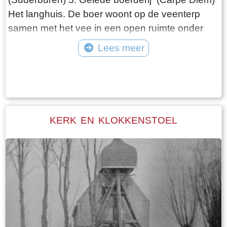
Het langhuis. De boer woont op de veenterp
samen met het vee in een open ruimte onder
één dak. De ontwikkeling van de boerderij gaat
Lees meer
de volgende fase in, als de boer gescheiden
Tekst: © Wytske Heida Foto: © Atlas Friesland
van het vee gaat wonen. Het woonhuis is van
de schuur gescheiden door het middenhuis, dat
lager is dan het voorhuis. Daarachter de schuur,
die in lengte varieert afhankelijk van het aantal
KERK EN KLOKKENSTOEL
stuks vee dat de boer heeft. Het hooi wordt
naast de boerderij in de hooiberg opgeslagen.
Het laatste langhuis met de bijbehorende
hooiberg in Fryslân staat, volledig
gerestaureerd, in het dorp Warten. Het is als
museum ingericht ( bouwjaar 1725)