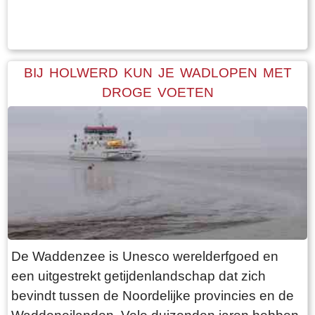
Tekst: © Bauke Folkertsma Foto: © Bauke Folkertsma
periode is dat de bomen rondom het kerkhof
geen blad dragen. Daardoor heb je een
optimaal uitzicht op de terp en haar bebouwing.
Een ideale dag voor een “rondje om de kerk”.
BIJ HOLWERD KUN JE WADLOPEN MET
Vanaf de parkeerplaats bij het
DROGE VOETEN
bezoekerscentrum loop je via een voetpad van
rode klinkers de terp op. De kerk is helaas dicht,
want deze is aan de binnenkant ook de moeite
waard. Er hangt een aantal historische houten
rouwborden aan de muur. In de huizen brandt
licht en de kachel. Aan de andere kant van de
terp loop je weer naar beneden, nu via voetpad
van gele klinkers. Als je daarna links aanhoudt
De Waddenzee is Unesco werelderfgoed en
kom je gewoon weer uit waar je bent begonnen.
een uitgestrekt getijdenlandschap dat zich
Het is moeilijk voor te stellen dat een dergelijk
bevindt tussen de Noordelijke provincies en de
terp ooit door mensenhanden is gemaakt.