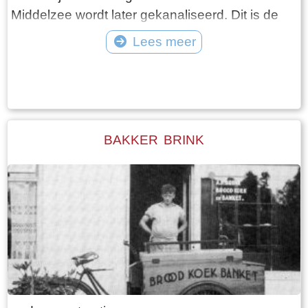
Middelzee wordt later gekanaliseerd. Dit is de
Folsgaasteropvaart. Een kreek die hierop uit
Lees meer
komt, is de oude opvaart naar de boerderij. Bij
Tekst: © Wytske Heida Foto: © Atse Bruin
de aanleg van de oude Middelzeedijk wordt
gebruik gemaakt van de terpen die er al zijn.
Walma State is één van de boerderijen op deze
dijk. Walma state is vanouds een adellijke state.
BAKKER BRINK
De state heeft visrechten en recht op
zwanenjacht. Op oude kaarten staat naast de
boerderij nog een wier. In 1511 wordt er nog een
stinsgracht genoemd. Uit het Register van
aanbreng van 1511 blijkt dat Epa Ighaz “eijgen
geërffd” eigenaar is en Albert Hoytes pachtboer
op de grootste boerderij onder Folsgara. De
boerderij omvat dan LXXX (80) ponden land,
waarvan “36 ponden Hooijland, 31 ponden