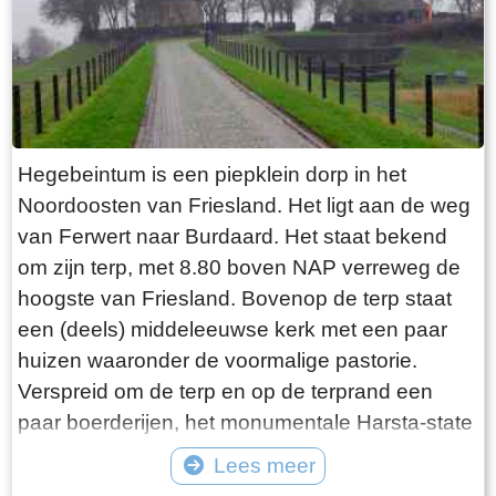
explosie heeft plaatsgevonden. Niets is minder
waar. De laatste bewoner van Jongemastate
was Burgemeester van Slooten. Hij was
burgemeester van de gemeente
Rauwerderhem. Het voormalige gemeentehuis
staat een eindje verderop. Het is moeilijk voor te
Hegebeintum is een piepklein dorp in het
stellen maar toen hij verhuisde heeft hij de state
Noordoosten van Friesland. Het ligt aan de weg
met de grond gelijk laten maken. Misschien
van Ferwert naar Burdaard. Het staat bekend
heeft hij tevergeefs een advertentie geplaatst in
om zijn terp, met 8.80 boven NAP verreweg de
de Leeuwarder Courant met de vraag of iemand
hoogste van Friesland. Bovenop de terp staat
zijn ambtswoning zou willen overnemen voor
een (deels) middeleeuwse kerk met een paar
een schappelijk prijsje. Wellicht bij gebrek aan
huizen waaronder de voormalige pastorie.
belangstelling heeft Burgemeester van Slooten
Verspreid om de terp en op de terprand een
er korte metten mee gemaakt. Opgeruimd staat
paar boerderijen, het monumentale Harsta-state
netjes moet hij hebben gedacht, terwijl hij de
en een dozijn huizen. Gisteren was ik er op een
Lees meer
deur voor de laatste keer achter zich sloot!
druilerige dag in december. Voordeel van deze