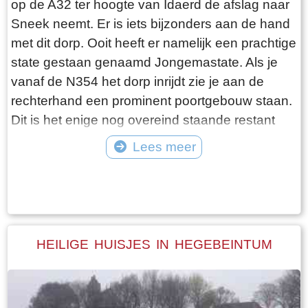
op de A32 ter hoogte van Idaerd de afslag naar
De gebroeders De Vries houden het dus nog vol
Sneek neemt. Er is iets bijzonders aan de hand
en vangen regelmatig bot bij Laaksum. Ik hoor
met dit dorp. Ooit heeft er namelijk een prachtige
dat de ze inmiddels aardig op leeftijd zijn, in
state gestaan genaamd Jongemastate. Als je
ieder geval over de zestig. Ik hoop dat ze het
vanaf de N354 het dorp inrijdt zie je aan de
nog even kunnen volhouden tot aan hun
rechterhand een prominent poortgebouw staan.
pensioenleeftijd. Want zodra zij ermee stoppen
Dit is het enige nog overeind staande restant
vangt iedereen bot bij Laaksum.
van Jongemastate. Het poortgebouw geeft
Lees meer
toegang tot het park Jongemastate. In het
Tekst: © Bauke Folkertsma Foto: © Bauke Folkertsma
poortgebouw zit een zware groene deur waarop
met statige sierletters “gelieve de deur te sluiten
aub”. Het is de moeite waard om het park eens
te bekijken. Je vindt er stinzenflora en stenen
HEILIGE HUISJES IN HEGEBEINTUM
restanten van de state die er eens gestaan
heeft. Grote brokken zandsteen liggen her en
der verspreid door het park alsof er een enorme