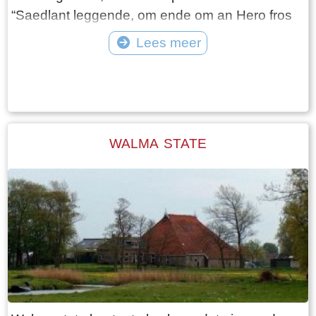
“Saedlant leggende, om ende om an Hero fros
huijs ende Heem“. Het weiland ligt vanaf de
Lees meer
boerderij tot aan de Mieddyk en het “hoijland” ligt
Tekst: © Wytske Heida Foto: © Atse Bruin
in het Meerland (Marlân). De boer moet over het
Tiltsje, Suderbuursterleane, door het dorp
Folsgara naar de Tsjaerddyk om bij het land te
komen, aangezien er geen verbinding over de
WALMA STATE
Mieddyk is. Hoe de boerderij er uit zag, kunnen
we lezen in een advertentie van 24 oktober
1787 in de LC: De Secretaris ADEMA, zal op
Dinsdag den 30 October 1787 ’s Na demiddags
om 1 Uur, in het Waapen van Sneek by de
Finale Palm slag verkopen Een uitmuntende
ZATHE en LANDEN met de Huizinge, Schure,
Hovinge en wydere annexen gelegen in
Folsgare, groot in het geheel, 40 een tweede