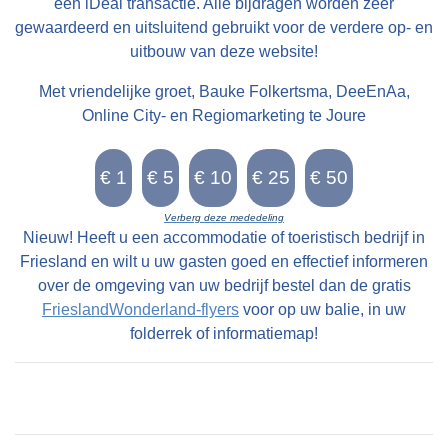
andere naam die wordt gebruikt voor stinswier is
een iDeal transactie. Alle bijdragen worden zeer
gewaardeerd en uitsluitend gebruikt voor de verdere op- en
‘wijer’. Deze naam komen we tegen in het
uitbouw van deze website!
Register van aanbreng bij de buurman van Epa
Ighaz op Suderburen. Lolla Taekaz is hier
Met vriendelijke groet, Bauke Folkertsma, DeeEnAa,
pachtboer en “dije halve huijssteed mijt die
Online City- en Regiomarketing te Joure
halve wijer hoert Epa voer XIV st “. Epa Ighaz is
dus eigenaar van de stins op Walma state en
bezit de helft van de wijer (wier) op Suderburen.
Verberg deze mededeling
Walma state ligt niet aan een doorgaande route.
Nieuw! Heeft u een accommodatie of toeristisch bedrijf in
De oude Middelzeedijk is eind 12e eeuw
Friesland en wilt u uw gasten goed en effectief informeren
grotendeels weggeslagen door een stormvloed,
over de omgeving van uw bedrijf bestel dan de gratis
FrieslandWonderland-flyers
voor op uw balie, in uw
waarschijnlijk in 1170. Het voetpad van
folderrek of informatiemap!
Folsgare naar Oosthem is de enige
landverbinding. Het pad is ongeschikt voor het
vervoer van goederen. Het is te smal en voor
een groot deel van het jaar onbegaanbaar.