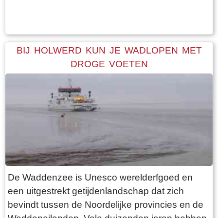
Tekst: © Bauke Folkertsma Foto: © Bauke Folkertsma
periode is dat de bomen rondom het kerkhof
geen blad dragen. Daardoor heb je een
optimaal uitzicht op de terp en haar bebouwing.
Een ideale dag voor een “rondje om de kerk”.
BIJ HOLWERD KUN JE WADLOPEN MET
Vanaf de parkeerplaats bij het
DROGE VOETEN
bezoekerscentrum loop je via een voetpad van
rode klinkers de terp op. De kerk is helaas dicht,
want deze is aan de binnenkant ook de moeite
waard. Er hangt een aantal historische houten
rouwborden aan de muur. In de huizen brandt
licht en de kachel. Aan de andere kant van de
terp loop je weer naar beneden, nu via voetpad
van gele klinkers. Als je daarna links aanhoudt
De Waddenzee is Unesco werelderfgoed en
kom je gewoon weer uit waar je bent begonnen.
een uitgestrekt getijdenlandschap dat zich
Het is moeilijk voor te stellen dat een dergelijk
bevindt tussen de Noordelijke provincies en de
terp ooit door mensenhanden is gemaakt.