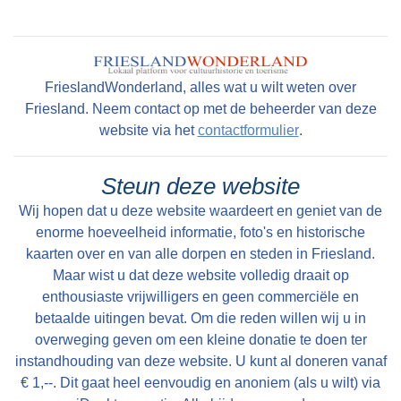
zwanenjacht. Op oude kaarten staat naast de
en zeer geryflyke ZATHE en LANDEN met
boerderij nog een wier. In 1511 wordt er nog een
deszelfs HUIZINGE en HOVINGE cum annexis,
stinsgracht genoemd. Uit het Register van
staande en geleegen onder den Dorpe Folsgara
aanbreng van 1511 blijkt dat Epa Ighaz “eijgen
FrieslandWonderland, alles wat u wilt weten over
, in het geheel groot na naam 69 Pondematen
geërffd” eigenaar is en Albert Hoytes pachtboer
Friesland. Neem contact op met de beheerder van deze
alle kostelyke Greidlanden belast met 17 1/2
op de grootste boerderij onder Folsgara. De
website via het
contactformulier
.
Stuivers Schattinge wordende by Yme Keimpes
boerderij omvat dan LXXX (80) ponden land,
cum uxore bewoond tot St Petry en May 1801
waarvan “36 ponden Hooijland, 31 ponden
Steun deze website
en kan alsdan vry van Huuringe door den Koper
Grasland en 7 ponden Reijdland”. Het land ten
Wij hopen dat u deze website waardeert en geniet van de
worden aangevaard.
zuiden van de boerderij wordt het “lege meden”
enorme hoeveelheid informatie, foto's en historische
genoemd, waaraan het rijeedmeer (rietmeer) ligt.
kaarten over en van alle dorpen en steden in Friesland.
Maar wist u dat deze website volledig draait op
Het rijeedland (rietland) ligt tegen de “die grote
enthousiaste vrijwilligers en geen commerciële en
Rien”. Verder is er nog “6 ponden saedlant
betaalde uitingen bevat. Om die reden willen wij u in
leggende, om ende om op ende an Epas vors.
overweging geven om een kleine donatie te doen ter
stins graft”. Deze stinsgracht omsloot de
instandhouding van deze website. U kunt al doneren vanaf
stinswier en lag tegen het “saedland” aan. Een
€ 1,--. Dit gaat heel eenvoudig en anoniem (als u wilt) via