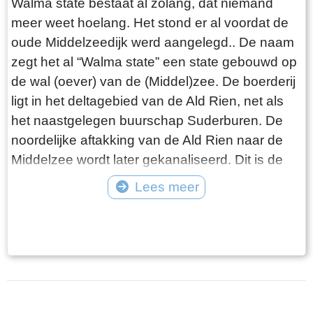
Walma state bestaat al zolang, dat niemand
en kan alsdan vry van Huuringe door den Koper
meer weet hoelang. Het stond er al voordat de
worden aangevaard.
oude Middelzeedijk werd aangelegd.. De naam
zegt het al “Walma state” een state gebouwd op
de wal (oever) van de (Middel)zee. De boerderij
ligt in het deltagebied van de Ald Rien, net als
het naastgelegen buurschap Suderburen. De
noordelijke aftakking van de Ald Rien naar de
Middelzee wordt later gekanaliseerd. Dit is de
Folsgaasteropvaart. Een kreek die hierop uit
Lees meer
komt, is de oude opvaart naar de boerderij. Bij
Tekst: © Wytske Heida Foto: © Atse Bruin
de aanleg van de oude Middelzeedijk wordt
gebruik gemaakt van de terpen die er al zijn.
Walma State is één van de boerderijen op deze
dijk. Walma state is vanouds een adellijke state.
De state heeft visrechten en recht op