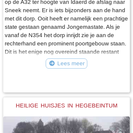
op de A32 ter hoogte van Idaerd de afslag naar
De gebroeders De Vries houden het dus nog vol
Sneek neemt. Er is iets bijzonders aan de hand
en vangen regelmatig bot bij Laaksum. Ik hoor
met dit dorp. Ooit heeft er namelijk een prachtige
dat de ze inmiddels aardig op leeftijd zijn, in
state gestaan genaamd Jongemastate. Als je
ieder geval over de zestig. Ik hoop dat ze het
vanaf de N354 het dorp inrijdt zie je aan de
nog even kunnen volhouden tot aan hun
rechterhand een prominent poortgebouw staan.
pensioenleeftijd. Want zodra zij ermee stoppen
Dit is het enige nog overeind staande restant
vangt iedereen bot bij Laaksum.
van Jongemastate. Het poortgebouw geeft
Lees meer
toegang tot het park Jongemastate. In het
Tekst: © Bauke Folkertsma Foto: © Bauke Folkertsma
poortgebouw zit een zware groene deur waarop
met statige sierletters “gelieve de deur te sluiten
aub”. Het is de moeite waard om het park eens
te bekijken. Je vindt er stinzenflora en stenen
HEILIGE HUISJES IN HEGEBEINTUM
restanten van de state die er eens gestaan
heeft. Grote brokken zandsteen liggen her en
der verspreid door het park alsof er een enorme