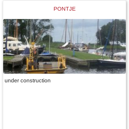
die in lengte varieert afhankelijk van het aantal
PONTJE
stuks vee dat de boer heeft. Het hooi wordt
naast de boerderij in de hooiberg opgeslagen.
Het laatste langhuis met de bijbehorende
hooiberg in Fryslân staat, volledig
gerestaureerd, in het dorp Warten. Het is als
museum ingericht ( bouwjaar 1725)
under construction