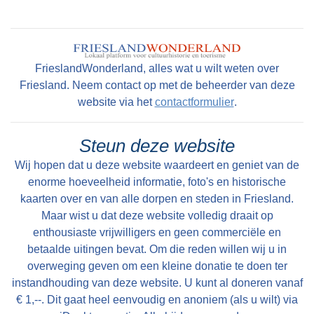
zwanenjacht. Op oude kaarten staat naast de
boerderij nog een wier. In 1511 wordt er nog een
stinsgracht genoemd. Uit het Register van
aanbreng van 1511 blijkt dat Epa Ighaz “eijgen
FrieslandWonderland, alles wat u wilt weten over
geërffd” eigenaar is en Albert Hoytes pachtboer
Friesland. Neem contact op met de beheerder van deze
op de grootste boerderij onder Folsgara. De
website via het
contactformulier
.
boerderij omvat dan LXXX (80) ponden land,
waarvan “36 ponden Hooijland, 31 ponden
Steun deze website
Grasland en 7 ponden Reijdland”. Het land ten
Wij hopen dat u deze website waardeert en geniet van de
zuiden van de boerderij wordt het “lege meden”
enorme hoeveelheid informatie, foto's en historische
genoemd, waaraan het rijeedmeer (rietmeer) ligt.
kaarten over en van alle dorpen en steden in Friesland.
Maar wist u dat deze website volledig draait op
Het rijeedland (rietland) ligt tegen de “die grote
enthousiaste vrijwilligers en geen commerciële en
Rien”. Verder is er nog “6 ponden saedlant
betaalde uitingen bevat. Om die reden willen wij u in
leggende, om ende om op ende an Epas vors.
overweging geven om een kleine donatie te doen ter
stins graft”. Deze stinsgracht omsloot de
instandhouding van deze website. U kunt al doneren vanaf
stinswier en lag tegen het “saedland” aan. Een
€ 1,--. Dit gaat heel eenvoudig en anoniem (als u wilt) via