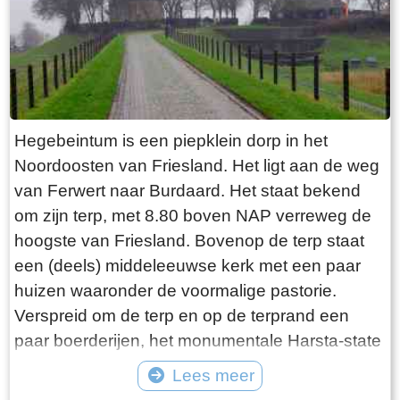
explosie heeft plaatsgevonden. Niets is minder
waar. De laatste bewoner van Jongemastate
was Burgemeester van Slooten. Hij was
burgemeester van de gemeente
Rauwerderhem. Het voormalige gemeentehuis
staat een eindje verderop. Het is moeilijk voor te
Hegebeintum is een piepklein dorp in het
stellen maar toen hij verhuisde heeft hij de state
Noordoosten van Friesland. Het ligt aan de weg
met de grond gelijk laten maken. Misschien
van Ferwert naar Burdaard. Het staat bekend
heeft hij tevergeefs een advertentie geplaatst in
om zijn terp, met 8.80 boven NAP verreweg de
de Leeuwarder Courant met de vraag of iemand
hoogste van Friesland. Bovenop de terp staat
zijn ambtswoning zou willen overnemen voor
een (deels) middeleeuwse kerk met een paar
een schappelijk prijsje. Wellicht bij gebrek aan
huizen waaronder de voormalige pastorie.
belangstelling heeft Burgemeester van Slooten
Verspreid om de terp en op de terprand een
er korte metten mee gemaakt. Opgeruimd staat
paar boerderijen, het monumentale Harsta-state
netjes moet hij hebben gedacht, terwijl hij de
en een dozijn huizen. Gisteren was ik er op een
Lees meer
deur voor de laatste keer achter zich sloot!
druilerige dag in december. Voordeel van deze