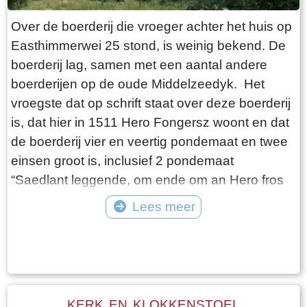
Over de boerderij die vroeger achter het huis op
Easthimmerwei 25 stond, is weinig bekend. De
boerderij lag, samen met een aantal andere
boerderijen op de oude Middelzeedyk. Het
vroegste dat op schrift staat over deze boerderij
is, dat hier in 1511 Hero Fongersz woont en dat
de boerderij vier en veertig pondemaat en twee
einsen groot is, inclusief 2 pondemaat
“Saedlant leggende, om ende om an Hero fros
huijs ende Heem“. Het weiland ligt vanaf de
Lees meer
boerderij tot aan de Mieddyk en het “hoijland” ligt
Tekst: © Wytske Heida Foto: © Atse Bruin
in het Meerland (Marlân). De boer moet over het
Tiltsje, Suderbuursterleane, door het dorp
Folsgara naar de Tsjaerddyk om bij het land te
komen, aangezien er geen verbinding over de
KERK EN KLOKKENSTOEL