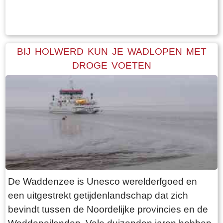
Tekst: © Bauke Folkertsma Foto: © Bauke Folkertsma
periode is dat de bomen rondom het kerkhof
geen blad dragen. Daardoor heb je een
optimaal uitzicht op de terp en haar bebouwing.
Een ideale dag voor een “rondje om de kerk”.
BIJ HOLWERD KUN JE WADLOPEN MET
Vanaf de parkeerplaats bij het
DROGE VOETEN
bezoekerscentrum loop je via een voetpad van
rode klinkers de terp op. De kerk is helaas dicht,
want deze is aan de binnenkant ook de moeite
waard. Er hangt een aantal historische houten
rouwborden aan de muur. In de huizen brandt
licht en de kachel. Aan de andere kant van de
terp loop je weer naar beneden, nu via voetpad
van gele klinkers. Als je daarna links aanhoudt
De Waddenzee is Unesco werelderfgoed en
kom je gewoon weer uit waar je bent begonnen.
een uitgestrekt getijdenlandschap dat zich
Het is moeilijk voor te stellen dat een dergelijk
bevindt tussen de Noordelijke provincies en de
terp ooit door mensenhanden is gemaakt.