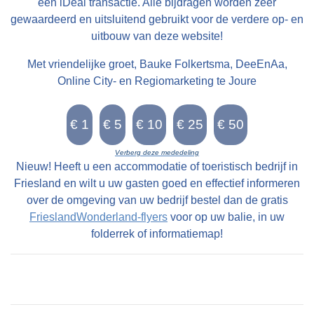
andere naam die wordt gebruikt voor stinswier is
een iDeal transactie. Alle bijdragen worden zeer
gewaardeerd en uitsluitend gebruikt voor de verdere op- en
‘wijer’. Deze naam komen we tegen in het
uitbouw van deze website!
Register van aanbreng bij de buurman van Epa
Ighaz op Suderburen. Lolla Taekaz is hier
Met vriendelijke groet, Bauke Folkertsma, DeeEnAa,
pachtboer en “dije halve huijssteed mijt die
Online City- en Regiomarketing te Joure
halve wijer hoert Epa voer XIV st “. Epa Ighaz is
dus eigenaar van de stins op Walma state en
bezit de helft van de wijer (wier) op Suderburen.
Verberg deze mededeling
Walma state ligt niet aan een doorgaande route.
Nieuw! Heeft u een accommodatie of toeristisch bedrijf in
De oude Middelzeedijk is eind 12e eeuw
Friesland en wilt u uw gasten goed en effectief informeren
grotendeels weggeslagen door een stormvloed,
over de omgeving van uw bedrijf bestel dan de gratis
FrieslandWonderland-flyers
voor op uw balie, in uw
waarschijnlijk in 1170. Het voetpad van
folderrek of informatiemap!
Folsgare naar Oosthem is de enige
landverbinding. Het pad is ongeschikt voor het
vervoer van goederen. Het is te smal en voor
een groot deel van het jaar onbegaanbaar.