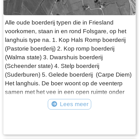
website van de Afsluitdijk "De Vismigratierivier is
een vernieuwend plan om de Waddenzee en
het IJsselmeer weer met elkaar te verbinden".
Alle oude boerderij typen die in Friesland
Wikipedia zegt dat een zee "een grote
voorkomen, staan in en rond Folsgare, op het
hoeveelheid water is die in open verbinding
langhuis type na. 1. Kop Hals Romp boerderij
staat met een andere zee". Ik weet niet hoeveel
(Pastorie boerderij) 2. Kop romp boerderij
moeite het kost om een geografische naam te
(Walma state) 3. Dwarshuis boerderij
wijzigen maar wat mij betreft krijgt de Zuiderzee
(Scheender state) 4. Stelp boerderij
een comeback.
(Suderburen) 5. Gelede boerderij (Carpe Diem)
Het langhuis. De boer woont op de veenterp
samen met het vee in een open ruimte onder
één dak. De ontwikkeling van de boerderij gaat
Lees meer
de volgende fase in, als de boer gescheiden
Tekst: © Wytske Heida Foto: © Atlas Friesland
van het vee gaat wonen. Het woonhuis is van
de schuur gescheiden door het middenhuis, dat
lager is dan het voorhuis. Daarachter de schuur,