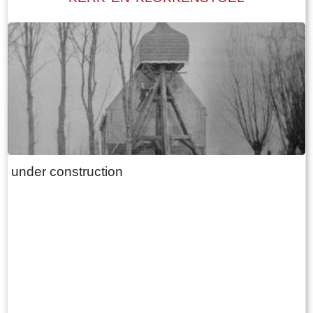
Mieddyk is. Hoe de boerderij er uit zag, kunnen
we lezen in een advertentie van 24 oktober
1787 in de LC: De Secretaris ADEMA, zal op
Dinsdag den 30 October 1787 ’s Na demiddags
om 1 Uur, in het Waapen van Sneek by de
Finale Palm slag verkopen Een uitmuntende
ZATHE en LANDEN met de Huizinge, Schure,
Hovinge en wydere annexen gelegen in
Folsgare, groot in het geheel, 40 een tweede
under construction
Pondematen belast met 19 Floreen by JELLE
PYTTERS bewoond Petry en May 1793 vry van
Huur, te huur doende boven de lasten a 222
Car. Guldens waarop per Pondem. geboden is
111 g.gls. Jelle Pytters (Pieters) is de zoon van
Pytter Jelles en Ytie Jorrits. Pytter en Ytie zijn in
1757 getrouwd in Oosthem en boeren daarna in