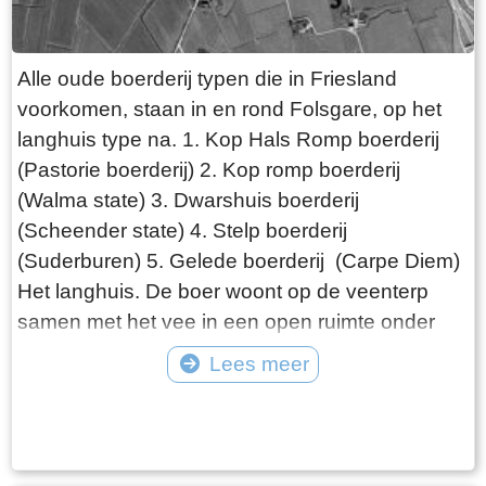
website van de Afsluitdijk "De Vismigratierivier is
een vernieuwend plan om de Waddenzee en
het IJsselmeer weer met elkaar te verbinden".
Alle oude boerderij typen die in Friesland
Wikipedia zegt dat een zee "een grote
voorkomen, staan in en rond Folsgare, op het
hoeveelheid water is die in open verbinding
langhuis type na. 1. Kop Hals Romp boerderij
staat met een andere zee". Ik weet niet hoeveel
(Pastorie boerderij) 2. Kop romp boerderij
moeite het kost om een geografische naam te
(Walma state) 3. Dwarshuis boerderij
wijzigen maar wat mij betreft krijgt de Zuiderzee
(Scheender state) 4. Stelp boerderij
een comeback.
(Suderburen) 5. Gelede boerderij (Carpe Diem)
Het langhuis. De boer woont op de veenterp
samen met het vee in een open ruimte onder
één dak. De ontwikkeling van de boerderij gaat
Lees meer
de volgende fase in, als de boer gescheiden
Tekst: © Wytske Heida Foto: © Atlas Friesland
van het vee gaat wonen. Het woonhuis is van
de schuur gescheiden door het middenhuis, dat
lager is dan het voorhuis. Daarachter de schuur,