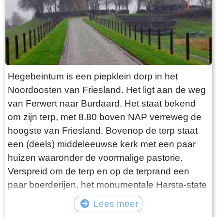
explosie heeft plaatsgevonden. Niets is minder
waar. De laatste bewoner van Jongemastate
was Burgemeester van Slooten. Hij was
burgemeester van de gemeente
Rauwerderhem. Het voormalige gemeentehuis
staat een eindje verderop. Het is moeilijk voor te
Hegebeintum is een piepklein dorp in het
stellen maar toen hij verhuisde heeft hij de state
Noordoosten van Friesland. Het ligt aan de weg
met de grond gelijk laten maken. Misschien
van Ferwert naar Burdaard. Het staat bekend
heeft hij tevergeefs een advertentie geplaatst in
om zijn terp, met 8.80 boven NAP verreweg de
de Leeuwarder Courant met de vraag of iemand
hoogste van Friesland. Bovenop de terp staat
zijn ambtswoning zou willen overnemen voor
een (deels) middeleeuwse kerk met een paar
een schappelijk prijsje. Wellicht bij gebrek aan
huizen waaronder de voormalige pastorie.
belangstelling heeft Burgemeester van Slooten
Verspreid om de terp en op de terprand een
er korte metten mee gemaakt. Opgeruimd staat
paar boerderijen, het monumentale Harsta-state
netjes moet hij hebben gedacht, terwijl hij de
en een dozijn huizen. Gisteren was ik er op een
Lees meer
deur voor de laatste keer achter zich sloot!
druilerige dag in december. Voordeel van deze