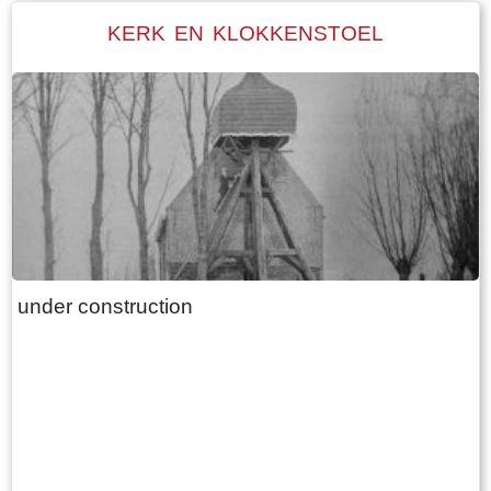
die in lengte varieert afhankelijk van het aantal
KERK EN KLOKKENSTOEL
stuks vee dat de boer heeft. Het hooi wordt
naast de boerderij in de hooiberg opgeslagen.
Het laatste langhuis met de bijbehorende
hooiberg in Fryslân staat, volledig
gerestaureerd, in het dorp Warten. Het is als
museum ingericht ( bouwjaar 1725)
under construction