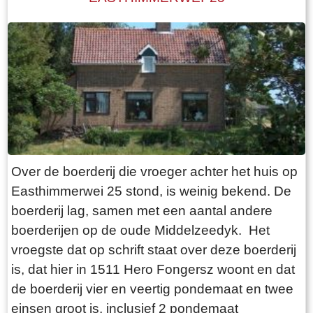
De state heeft visrechten en recht op
zwanenjacht. Op oude kaarten staat naast de
boerderij nog een wier. In 1511 wordt er nog een
stinsgracht genoemd. Uit het Register van
aanbreng van 1511 blijkt dat Epa Ighaz “eijgen
geërffd” eigenaar is en Albert Hoytes pachtboer
op de grootste boerderij onder Folsgara. De
boerderij omvat dan LXXX (80) ponden land,
waarvan “36 ponden Hooijland, 31 ponden
Over de boerderij die vroeger achter het huis op
Grasland en 7 ponden Reijdland”. Het land ten
Easthimmerwei 25 stond, is weinig bekend. De
zuiden van de boerderij wordt het “lege meden”
boerderij lag, samen met een aantal andere
genoemd, waaraan het rijeedmeer (rietmeer) ligt.
boerderijen op de oude Middelzeedyk. Het
Het rijeedland (rietland) ligt tegen de “die grote
vroegste dat op schrift staat over deze boerderij
Rien”. Verder is er nog “6 ponden saedlant
is, dat hier in 1511 Hero Fongersz woont en dat
leggende, om ende om op ende an Epas vors.
de boerderij vier en veertig pondemaat en twee
stins graft”. Deze stinsgracht omsloot de
einsen groot is, inclusief 2 pondemaat