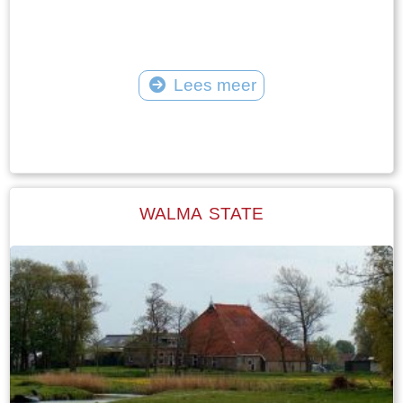
Lees meer
Tekst: © Plaatselijk Belang Goingarijp Foto: © PBG - kerk en klokkenstoel
begin twintigste eeuw
WALMA STATE