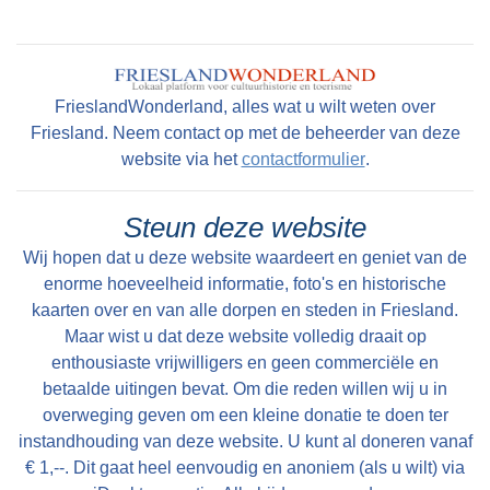
en zeer geryflyke ZATHE en LANDEN met
deszelfs HUIZINGE en HOVINGE cum annexis,
staande en geleegen onder den Dorpe Folsgara
FrieslandWonderland, alles wat u wilt weten over
, in het geheel groot na naam 69 Pondematen
Friesland. Neem contact op met de beheerder van deze
alle kostelyke Greidlanden belast met 17 1/2
website via het
contactformulier
.
Stuivers Schattinge wordende by Yme Keimpes
cum uxore bewoond tot St Petry en May 1801
Steun deze website
en kan alsdan vry van Huuringe door den Koper
Wij hopen dat u deze website waardeert en geniet van de
worden aangevaard.
enorme hoeveelheid informatie, foto's en historische
kaarten over en van alle dorpen en steden in Friesland.
Maar wist u dat deze website volledig draait op
enthousiaste vrijwilligers en geen commerciële en
betaalde uitingen bevat. Om die reden willen wij u in
overweging geven om een kleine donatie te doen ter
instandhouding van deze website. U kunt al doneren vanaf
€ 1,--. Dit gaat heel eenvoudig en anoniem (als u wilt) via