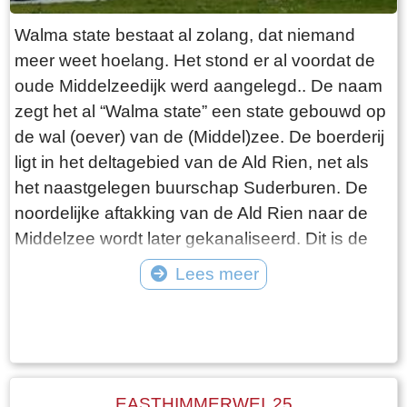
Walma state bestaat al zolang, dat niemand
meer weet hoelang. Het stond er al voordat de
oude Middelzeedijk werd aangelegd.. De naam
zegt het al “Walma state” een state gebouwd op
de wal (oever) van de (Middel)zee. De boerderij
ligt in het deltagebied van de Ald Rien, net als
het naastgelegen buurschap Suderburen. De
noordelijke aftakking van de Ald Rien naar de
Middelzee wordt later gekanaliseerd. Dit is de
Folsgaasteropvaart. Een kreek die hierop uit
Lees meer
komt, is de oude opvaart naar de boerderij. Bij
Tekst: © Wytske Heida Foto: © Atse Bruin
de aanleg van de oude Middelzeedijk wordt
gebruik gemaakt van de terpen die er al zijn.
Walma State is één van de boerderijen op deze
dijk. Walma state is vanouds een adellijke state.
EASTHIMMERWEI 25