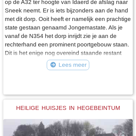
op de A32 ter hoogte van Idaerd de afslag naar
De gebroeders De Vries houden het dus nog vol
Sneek neemt. Er is iets bijzonders aan de hand
en vangen regelmatig bot bij Laaksum. Ik hoor
met dit dorp. Ooit heeft er namelijk een prachtige
dat de ze inmiddels aardig op leeftijd zijn, in
state gestaan genaamd Jongemastate. Als je
ieder geval over de zestig. Ik hoop dat ze het
vanaf de N354 het dorp inrijdt zie je aan de
nog even kunnen volhouden tot aan hun
rechterhand een prominent poortgebouw staan.
pensioenleeftijd. Want zodra zij ermee stoppen
Dit is het enige nog overeind staande restant
vangt iedereen bot bij Laaksum.
van Jongemastate. Het poortgebouw geeft
Lees meer
toegang tot het park Jongemastate. In het
Tekst: © Bauke Folkertsma Foto: © Bauke Folkertsma
poortgebouw zit een zware groene deur waarop
met statige sierletters “gelieve de deur te sluiten
aub”. Het is de moeite waard om het park eens
te bekijken. Je vindt er stinzenflora en stenen
HEILIGE HUISJES IN HEGEBEINTUM
restanten van de state die er eens gestaan
heeft. Grote brokken zandsteen liggen her en
der verspreid door het park alsof er een enorme