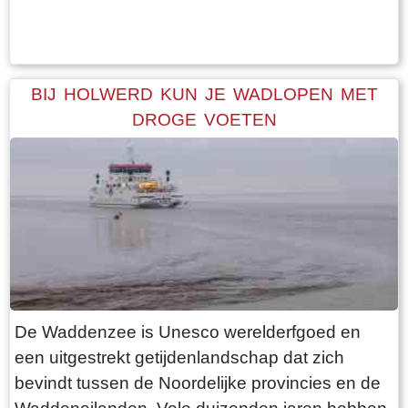
Tekst: © Bauke Folkertsma Foto: © Bauke Folkertsma
periode is dat de bomen rondom het kerkhof
geen blad dragen. Daardoor heb je een
optimaal uitzicht op de terp en haar bebouwing.
Een ideale dag voor een “rondje om de kerk”.
BIJ HOLWERD KUN JE WADLOPEN MET
Vanaf de parkeerplaats bij het
DROGE VOETEN
bezoekerscentrum loop je via een voetpad van
rode klinkers de terp op. De kerk is helaas dicht,
want deze is aan de binnenkant ook de moeite
waard. Er hangt een aantal historische houten
rouwborden aan de muur. In de huizen brandt
licht en de kachel. Aan de andere kant van de
terp loop je weer naar beneden, nu via voetpad
van gele klinkers. Als je daarna links aanhoudt
De Waddenzee is Unesco werelderfgoed en
kom je gewoon weer uit waar je bent begonnen.
een uitgestrekt getijdenlandschap dat zich
Het is moeilijk voor te stellen dat een dergelijk
bevindt tussen de Noordelijke provincies en de
terp ooit door mensenhanden is gemaakt.