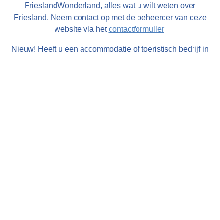
FrieslandWonderland, alles wat u wilt weten over
Friesland. Neem contact op met de beheerder van deze
website via het
contactformulier
.
Nieuw! Heeft u een accommodatie of toeristisch bedrijf in
Friesland en wilt u uw gasten goed en effectief informeren
over de omgeving van uw bedrijf bestel dan de gratis
FrieslandWonderland-flyers
voor op uw balie, in uw
folderrek of informatiemap!
Zakelijk menu
•