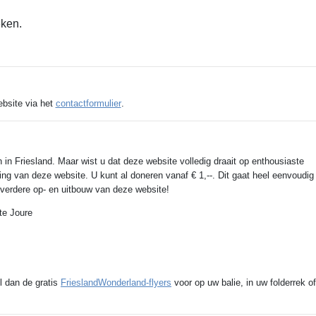
eken.
ebsite via het
contactformulier
.
 in Friesland. Maar wist u dat deze website volledig draait op enthousiaste
ing van deze website. U kunt al doneren vanaf € 1,--. Dit gaat heel eenvoudig
e verdere op- en uitbouw van deze website!
te Joure
l dan de gratis
FrieslandWonderland-flyers
voor op uw balie, in uw folderrek of