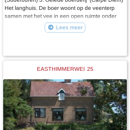
Het langhuis. De boer woont op de veenterp
samen met het vee in een open ruimte onder
één dak. De ontwikkeling van de boerderij gaat
Lees meer
de volgende fase in, als de boer gescheiden
Tekst: © Wytske Heida Foto: © Atlas Friesland
van het vee gaat wonen. Het woonhuis is van
de schuur gescheiden door het middenhuis, dat
lager is dan het voorhuis. Daarachter de schuur,
die in lengte varieert afhankelijk van het aantal
EASTHIMMERWEI 25
stuks vee dat de boer heeft. Het hooi wordt
naast de boerderij in de hooiberg opgeslagen.
Het laatste langhuis met de bijbehorende
hooiberg in Fryslân staat, volledig
gerestaureerd, in het dorp Warten. Het is als
museum ingericht ( bouwjaar 1725)