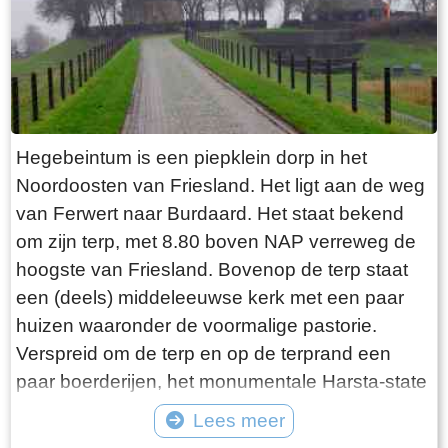
explosie heeft plaatsgevonden. Niets is minder
waar. De laatste bewoner van Jongemastate
was Burgemeester van Slooten. Hij was
burgemeester van de gemeente
Rauwerderhem. Het voormalige gemeentehuis
staat een eindje verderop. Het is moeilijk voor te
Hegebeintum is een piepklein dorp in het
stellen maar toen hij verhuisde heeft hij de state
Noordoosten van Friesland. Het ligt aan de weg
met de grond gelijk laten maken. Misschien
van Ferwert naar Burdaard. Het staat bekend
heeft hij tevergeefs een advertentie geplaatst in
om zijn terp, met 8.80 boven NAP verreweg de
de Leeuwarder Courant met de vraag of iemand
hoogste van Friesland. Bovenop de terp staat
zijn ambtswoning zou willen overnemen voor
een (deels) middeleeuwse kerk met een paar
een schappelijk prijsje. Wellicht bij gebrek aan
huizen waaronder de voormalige pastorie.
belangstelling heeft Burgemeester van Slooten
Verspreid om de terp en op de terprand een
er korte metten mee gemaakt. Opgeruimd staat
paar boerderijen, het monumentale Harsta-state
netjes moet hij hebben gedacht, terwijl hij de
en een dozijn huizen. Gisteren was ik er op een
Lees meer
deur voor de laatste keer achter zich sloot!
druilerige dag in december. Voordeel van deze