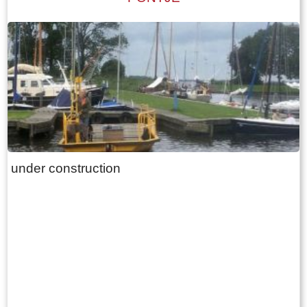
Mieddyk is. Hoe de boerderij er uit zag, kunnen
we lezen in een advertentie van 24 oktober
1787 in de LC: De Secretaris ADEMA, zal op
Dinsdag den 30 October 1787 ’s Na demiddags
om 1 Uur, in het Waapen van Sneek by de
Finale Palm slag verkopen Een uitmuntende
ZATHE en LANDEN met de Huizinge, Schure,
Hovinge en wydere annexen gelegen in
Folsgare, groot in het geheel, 40 een tweede
under construction
Pondematen belast met 19 Floreen by JELLE
PYTTERS bewoond Petry en May 1793 vry van
Huur, te huur doende boven de lasten a 222
Car. Guldens waarop per Pondem. geboden is
111 g.gls. Jelle Pytters (Pieters) is de zoon van
Pytter Jelles en Ytie Jorrits. Pytter en Ytie zijn in
1757 getrouwd in Oosthem en boeren daarna in