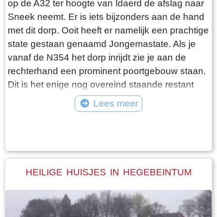
op de A32 ter hoogte van Idaerd de afslag naar
De gebroeders De Vries houden het dus nog vol
Sneek neemt. Er is iets bijzonders aan de hand
en vangen regelmatig bot bij Laaksum. Ik hoor
met dit dorp. Ooit heeft er namelijk een prachtige
dat de ze inmiddels aardig op leeftijd zijn, in
state gestaan genaamd Jongemastate. Als je
ieder geval over de zestig. Ik hoop dat ze het
vanaf de N354 het dorp inrijdt zie je aan de
nog even kunnen volhouden tot aan hun
rechterhand een prominent poortgebouw staan.
pensioenleeftijd. Want zodra zij ermee stoppen
Dit is het enige nog overeind staande restant
vangt iedereen bot bij Laaksum.
van Jongemastate. Het poortgebouw geeft
Lees meer
toegang tot het park Jongemastate. In het
Tekst: © Bauke Folkertsma Foto: © Bauke Folkertsma
poortgebouw zit een zware groene deur waarop
met statige sierletters “gelieve de deur te sluiten
aub”. Het is de moeite waard om het park eens
te bekijken. Je vindt er stinzenflora en stenen
HEILIGE HUISJES IN HEGEBEINTUM
restanten van de state die er eens gestaan
heeft. Grote brokken zandsteen liggen her en
der verspreid door het park alsof er een enorme