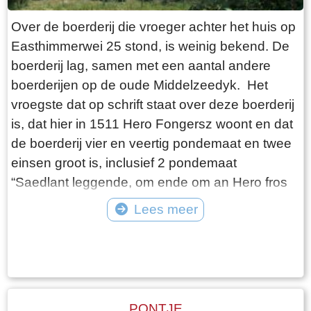
Over de boerderij die vroeger achter het huis op
Easthimmerwei 25 stond, is weinig bekend. De
boerderij lag, samen met een aantal andere
boerderijen op de oude Middelzeedyk. Het
vroegste dat op schrift staat over deze boerderij
is, dat hier in 1511 Hero Fongersz woont en dat
de boerderij vier en veertig pondemaat en twee
einsen groot is, inclusief 2 pondemaat
“Saedlant leggende, om ende om an Hero fros
huijs ende Heem“. Het weiland ligt vanaf de
Lees meer
boerderij tot aan de Mieddyk en het “hoijland” ligt
Tekst: © Wytske Heida Foto: © Atse Bruin
in het Meerland (Marlân). De boer moet over het
Tiltsje, Suderbuursterleane, door het dorp
Folsgara naar de Tsjaerddyk om bij het land te
komen, aangezien er geen verbinding over de
PONTJE