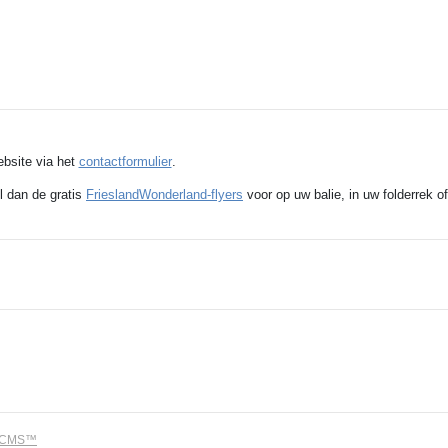
ebsite via het
contactformulier
.
l dan de gratis
FrieslandWonderland-flyers
voor op uw balie, in uw folderrek of
dCMS™