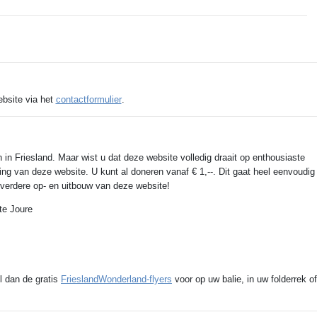
ebsite via het
contactformulier
.
 in Friesland. Maar wist u dat deze website volledig draait op enthousiaste
ing van deze website. U kunt al doneren vanaf € 1,--. Dit gaat heel eenvoudig
e verdere op- en uitbouw van deze website!
te Joure
l dan de gratis
FrieslandWonderland-flyers
voor op uw balie, in uw folderrek of