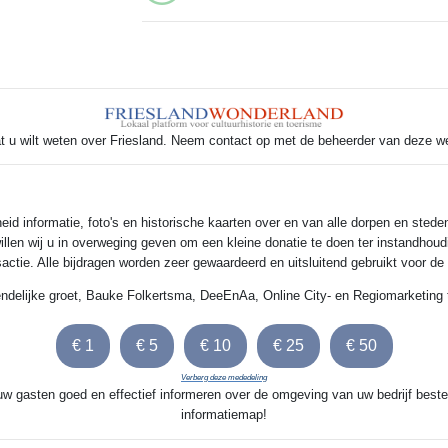
t u wilt weten over Friesland. Neem contact op met de beheerder van deze w
 informatie, foto's en historische kaarten over en van alle dorpen en steden
illen wij u in overweging geven om een kleine donatie te doen ter instandhoud
nsactie. Alle bijdragen worden zeer gewaardeerd en uitsluitend gebruikt voor d
endelijke groet, Bauke Folkertsma, DeeEnAa, Online City- en Regiomarketing 
Verberg deze mededeling
 uw gasten goed en effectief informeren over de omgeving van uw bedrijf beste
informatiemap!