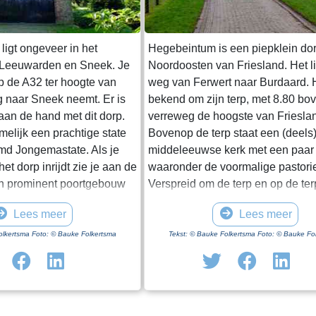
ligt ongeveer in het
Hegebeintum is een piepklein dor
 Leeuwarden en Sneek. Je
Noordoosten van Friesland. Het l
op de A32 ter hoogte van
weg van Ferwert naar Burdaard. H
g naar Sneek neemt. Er is
bekend om zijn terp, met 8.80 b
 aan de hand met dit dorp.
verreweg de hoogste van Friesla
amelijk een prachtige state
Bovenop de terp staat een (deels
d Jongemastate. Als je
middeleeuwse kerk met een paar
et dorp inrijdt zie je aan de
waaronder de voormalige pastori
n prominent poortgebouw
Verspreid om de terp en op de te
et enige nog overeind
een paar boerderijen, het monum
Lees meer
Lees meer
t van Jongemastate. Het
Harsta-state en een dozijn huizen
ft toegang tot het park
Gisteren was ik er op een druileri
olkertsma Foto: © Bauke Folkertsma
Tekst: © Bauke Folkertsma Foto: © Bauke Fo
In het poortgebouw zit een
december. Voordeel van deze per
eur waarop met statige
dat de bomen rondom het kerkho
ieve de deur te sluiten aub”.
blad dragen. Daardoor heb je een
te waard om het park eens
uitzicht op de terp en haar bebo