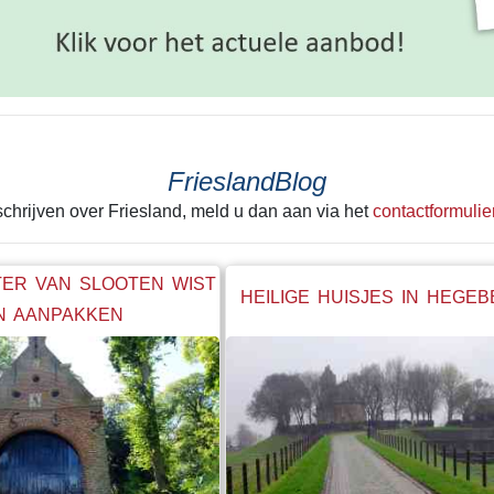
FrieslandBlog
 schrijven over Friesland, meld u dan aan via het
contactformulie
ER VAN SLOOTEN WIST
HEILIGE HUISJES IN HEGE
N AANPAKKEN