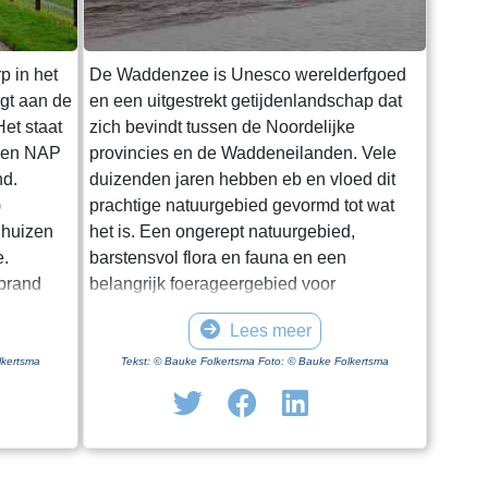
p in het
De Waddenzee is Unesco werelderfgoed
igt aan de
en een uitgestrekt getijdenlandschap dat
et staat
zich bevindt tussen de Noordelijke
oven NAP
provincies en de Waddeneilanden. Vele
nd.
duizenden jaren hebben eb en vloed dit
)
prachtige natuurgebied gevormd tot wat
 huizen
het is. Een ongerept natuurgebied,
e.
barstensvol flora en fauna en een
rprand
belangrijk foerageergebied voor
entale
trekvogels. Hoewel het een enorm gebied
Lees meer
.
is blijkt het lastig om het van dichtbij te
ge dag in
zien en ervaren. Natuurlijk kun je in
lkertsma
Tekst: © Bauke Folkertsma Foto: © Bauke Folkertsma
iode is
Friesland en Groningen vanaf en onder
f geen
aan de dijk het gebied bewonderen. Maar
 optimaal
je moet al gaan wadlopen om het echt van
uwing. Een
dichtbij te bekijken. Wadlopen kun je