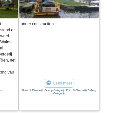
t
under construction
stond er
 werd
 “Walma
al
erderij
Rien, net
king van
rdt later
Lees meer
e hierop
in
Tekst: © Plaatselijk Belang Goingarijp Foto: © Plaatselijk Belang
Goingarijp
de
ude
aakt van