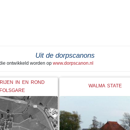
ster van Slooten er korte
deel weer afgegraven. De vrucht
aakt. Opgeruimd staat
grond naar elders verscheept. Ho
hebben gedacht, terwijl hij
rigoureus deze vorm van “mijnbo
 laatste keer achter zich
tekeer ging zie je het best in He
Alleen de grond onder de huisjes
kerk werd met rust gelaten. Een g
betonnen steunwal geeft wellicht
de laatste schep de grond in ging
Uit de dorpscanons
hele boel begon te schuiven. Ie
 die ontwikkeld worden op
www.dorpscanon.nl
"stop" hebben geroepen. Net op ti
RIJEN IN EN ROND
WALMA STATE
FOLSGARE