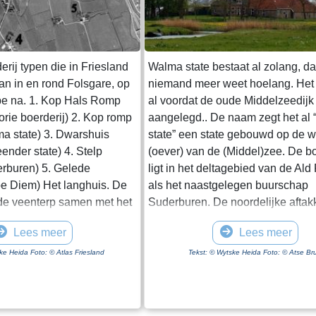
erij typen die in Friesland
Walma state bestaat al zolang, da
an in en rond Folsgare, op
niemand meer weet hoelang. Het 
ype na. 1. Kop Hals Romp
al voordat de oude Middelzeedijk
orie boerderij) 2. Kop romp
aangelegd.. De naam zegt het al
ma state) 3. Dwarshuis
state” een state gebouwd op de w
ender state) 4. Stelp
(oever) van de (Middel)zee. De bo
erburen) 5. Gelede
ligt in het deltagebied van de Ald 
pe Diem) Het langhuis. De
als het naastgelegen buurschap
de veenterp samen met het
Suderburen. De noordelijke aftak
n ruimte onder één dak. De
de Ald Rien naar de Middelzee wo
Lees meer
Lees meer
n de boerderij gaat de
gekanaliseerd. Dit is de
n, als de boer gescheiden
Folsgaasteropvaart. Een kreek di
ke Heida Foto: © Atlas Friesland
Tekst: © Wytske Heida Foto: © Atse Bru
at wonen. Het woonhuis is
uit komt, is de oude opvaart naar 
gescheiden door het
boerderij. Bij de aanleg van de o
 lager is dan het voorhuis.
Middelzeedijk wordt gebruik gem