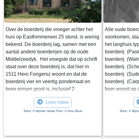
de Afsluitdijk is doorgestoken en dat er een
zogenaamde vismigratierivier is
gerealiseerd. Rijkswaterstaat schrijft op de
website van de Afsluitdijk "De
Over de boerderij die vroeger achter het
Alle oude boerd
Vismigratierivier is een vernieuwend plan
huis op Easthimmerwei 25 stond, is weinig
voorkomen, sta
om de Waddenzee en het IJsselmeer weer
bekend. De boerderij lag, samen met een
het langhuis t
met elkaar te verbinden". Wikipedia zegt
aantal andere boerderijen op de oude
boerderij (Past
dat een zee "een grote hoeveelheid water
Middelzeedyk. Het vroegste dat op schrift
boerderij (Wal
is die in open verbinding staat met een
staat over deze boerderij is, dat hier in
boerderij (Sche
andere zee". Ik weet niet hoeveel moeite
1511 Hero Fongersz woont en dat de
boerderij (Sud
het kost om een geografische naam te
boerderij vier en veertig pondemaat en
boerderij (Car
wijzigen maar wat mij betreft krijgt de
twee einsen groot is, inclusief 2
boer woont op 
Zuiderzee een comeback.
pondemaat “Saedlant leggende, om ende
vee in een ope
Lees meer
om an Hero fros huijs ende Heem“. Het
ontwikkeling va
weiland ligt vanaf de boerderij tot aan de
volgende fase i
Tekst: © Wytske Heida Foto: © Atse Bruin
Tekst: © Wyts
Mieddyk en het “hoijland” ligt in het
van het vee ga
Meerland (Marlân). De boer moet over het
van de schuur 
Tiltsje, Suderbuursterleane, door het dorp
middenhuis, dat