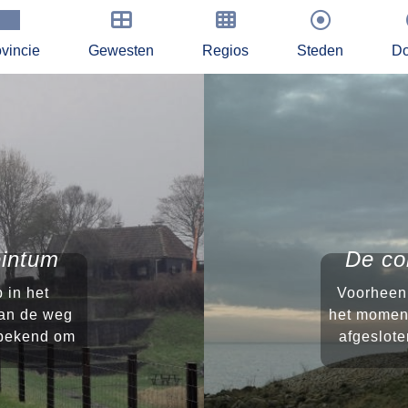
vincie
Gewesten
Regios
Steden
Do
eintum
De co
 in het
Voorheen 
aan de weg
het momen
 bekend om
afgeslot