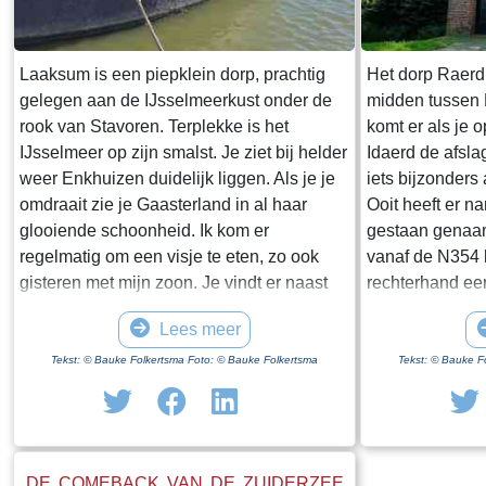
Laaksum is een piepklein dorp, prachtig
Het dorp Raerd 
gelegen aan de IJsselmeerkust onder de
midden tussen
rook van Stavoren. Terplekke is het
komt er als je 
IJsselmeer op zijn smalst. Je ziet bij helder
Idaerd de afsla
weer Enkhuizen duidelijk liggen. Als je je
iets bijzonders
omdraait zie je Gaasterland in al haar
Ooit heeft er n
glooiende schoonheid. Ik kom er
gestaan genaam
regelmatig om een visje te eten, zo ook
vanaf de N354 h
gisteren met mijn zoon. Je vindt er naast
rechterhand ee
een paar huisjes en boerderijen notabene
staan. Dit is h
Lees meer
twee visrestaurants op steenworp afstand
staande restan
van elkaar. Er schijnt het jaar rond
poortgebouw gee
Tekst: © Bauke Folkertsma Foto: © Bauke Folkertsma
Tekst: © Bauke F
voldoende klandizie te zijn voor beide en
Jongemastate. 
dat stelt gerust. Gisteren stond er
zware groene d
“Laaksumer Bot” op de kaart bij het linker
sierletters “gel
restaurant dat sinds een paar jaar in de
Het is de moei
DE COMEBACK VAN DE ZUIDERZEE