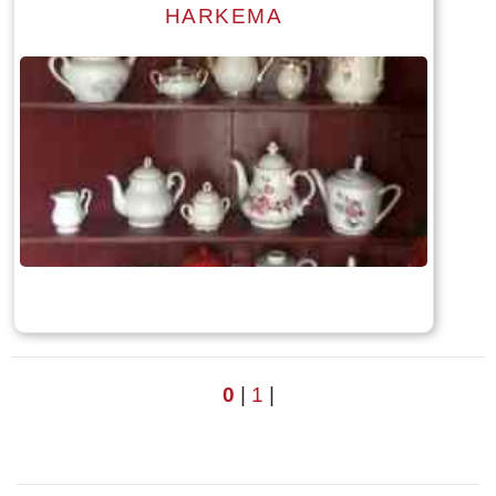
HARKEMA
Read more
Tekst: © Foto: © Bauke Folkertsma
0
|
1
|