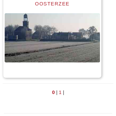
OOSTERZEE
Read more
Tekst: © Foto: © Bauke Folkertsma
0
|
1
|