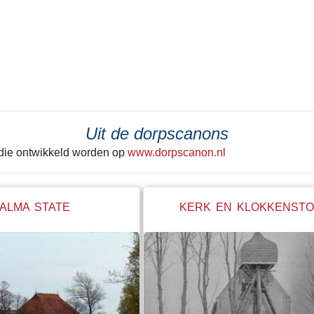
ster van Slooten er korte
deel weer afgegraven. De vrucht
aakt. Opgeruimd staat
grond naar elders verscheept. Ho
hebben gedacht, terwijl hij
rigoureus deze vorm van “mijnbo
 laatste keer achter zich
tekeer ging zie je het best in He
Alleen de grond onder de huisjes
kerk werd met rust gelaten. Een g
betonnen steunwal geeft wellicht
de laatste schep de grond in ging
Uit de dorpscanons
hele boel begon te schuiven. Ie
 die ontwikkeld worden op
www.dorpscanon.nl
"stop" hebben geroepen. Net op ti
ALMA STATE
KERK EN KLOKKENSTO