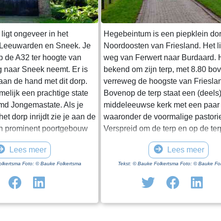
ligt ongeveer in het
Hegebeintum is een piepklein dor
 Leeuwarden en Sneek. Je
Noordoosten van Friesland. Het l
op de A32 ter hoogte van
weg van Ferwert naar Burdaard. H
g naar Sneek neemt. Er is
bekend om zijn terp, met 8.80 b
 aan de hand met dit dorp.
verreweg de hoogste van Friesla
amelijk een prachtige state
Bovenop de terp staat een (deels
d Jongemastate. Als je
middeleeuwse kerk met een paar
et dorp inrijdt zie je aan de
waaronder de voormalige pastori
n prominent poortgebouw
Verspreid om de terp en op de te
et enige nog overeind
een paar boerderijen, het monum
Lees meer
Lees meer
t van Jongemastate. Het
Harsta-state en een dozijn huizen
ft toegang tot het park
Gisteren was ik er op een druileri
olkertsma Foto: © Bauke Folkertsma
Tekst: © Bauke Folkertsma Foto: © Bauke Fo
In het poortgebouw zit een
december. Voordeel van deze per
eur waarop met statige
dat de bomen rondom het kerkho
ieve de deur te sluiten aub”.
blad dragen. Daardoor heb je een
te waard om het park eens
uitzicht op de terp en haar bebo