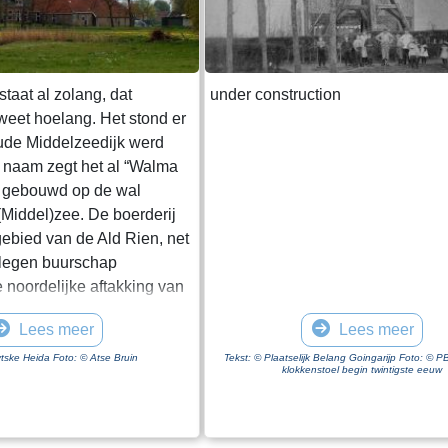
taat al zolang, dat
under construction
eet hoelang. Het stond er
oude Middelzeedijk werd
 naam zegt het al “Walma
te gebouwd op de wal
(Middel)zee. De boerderij
agebied van de Ald Rien, net
elegen buurschap
 noordelijke aftakking van
r de Middelzee wordt later
Lees meer
Lees meer
Dit is de
art. Een kreek die hierop
tske Heida Foto: © Atse Bruin
Tekst: © Plaatselijk Belang Goingarijp Foto: © P
klokkenstoel begin twintigste eeuw
 oude opvaart naar de
de aanleg van de oude
wordt gebruik gemaakt van