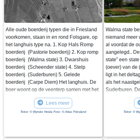
de Afsluitdijk is doorgestoken en dat er een
zogenaamde vismigratierivier is
gerealiseerd. Rijkswaterstaat schrijft op de
website van de Afsluitdijk "De
Alle oude boerderij typen die in Friesland
Walma state bes
Vismigratierivier is een vernieuwend plan
voorkomen, staan in en rond Folsgare, op
niemand meer w
om de Waddenzee en het IJsselmeer weer
het langhuis type na. 1. Kop Hals Romp
al voordat de 
met elkaar te verbinden". Wikipedia zegt
boerderij (Pastorie boerderij) 2. Kop romp
aangelegd.. De
dat een zee "een grote hoeveelheid water
boerderij (Walma state) 3. Dwarshuis
state” een sta
is die in open verbinding staat met een
boerderij (Scheender state) 4. Stelp
(oever) van de 
andere zee". Ik weet niet hoeveel moeite
boerderij (Suderburen) 5. Gelede
ligt in het delt
het kost om een geografische naam te
boerderij (Carpe Diem) Het langhuis. De
als het naastg
wijzigen maar wat mij betreft krijgt de
boer woont op de veenterp samen met het
Suderburen. De
Zuiderzee een comeback.
vee in een open ruimte onder één dak. De
de Ald Rien naa
Lees meer
ontwikkeling van de boerderij gaat de
gekanaliseerd. 
volgende fase in, als de boer gescheiden
Folsgaasteropva
Tekst: © Wytske Heida Foto: © Atlas Friesland
Tekst: © Wy
van het vee gaat wonen. Het woonhuis is
uit komt, is de
van de schuur gescheiden door het
boerderij. Bij 
middenhuis, dat lager is dan het voorhuis.
Middelzeedijk 