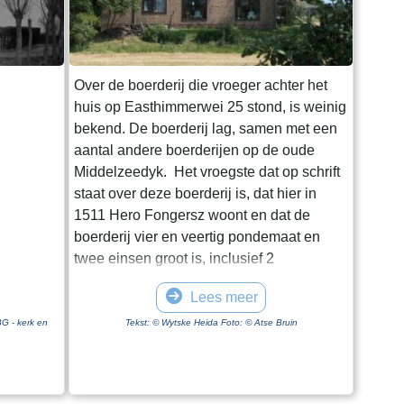
Over de boerderij die vroeger achter het
huis op Easthimmerwei 25 stond, is weinig
bekend. De boerderij lag, samen met een
aantal andere boerderijen op de oude
Middelzeedyk. Het vroegste dat op schrift
staat over deze boerderij is, dat hier in
1511 Hero Fongersz woont en dat de
boerderij vier en veertig pondemaat en
twee einsen groot is, inclusief 2
pondemaat “Saedlant leggende, om ende
Lees meer
om an Hero fros huijs ende Heem“. Het
weiland ligt vanaf de boerderij tot aan de
BG - kerk en
Tekst: © Wytske Heida Foto: © Atse Bruin
Mieddyk en het “hoijland” ligt in het
Meerland (Marlân). De boer moet over het
Tiltsje, Suderbuursterleane, door het dorp