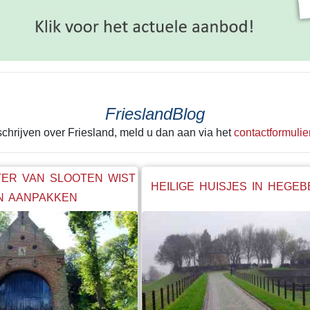
FrieslandBlog
 schrijven over Friesland, meld u dan aan via het
contactformulie
ER VAN SLOOTEN WIST
HEILIGE HUISJES IN HEGE
N AANPAKKEN