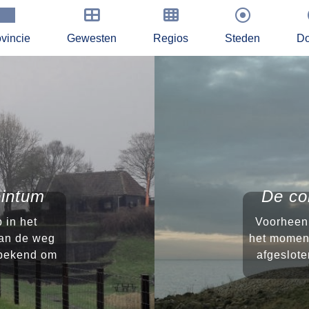
vincie
Gewesten
Regios
Steden
Do
eintum
De co
 in het
Voorheen 
aan de weg
het momen
 bekend om
afgeslot