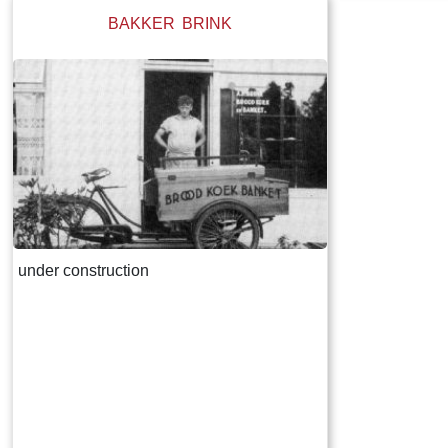
Daarachter de schuur, die in lengte varieert
de terpen die er
BAKKER BRINK
afhankelijk van het aantal stuks vee dat de
van de boerder
boer heeft. Het hooi wordt naast de
state is vanoud
boerderij in de hooiberg opgeslagen. Het
state heeft visr
laatste langhuis met de bijbehorende
zwanenjacht. O
hooiberg in Fryslân staat, volledig
de boerderij no
gerestaureerd, in het dorp Warten. Het is
nog een stinsgr
als museum ingericht ( bouwjaar 1725)
Register van aa
Epa Ighaz “eijg
Albert Hoytes p
boerderij onder
under construction
omvat dan LXXX
waarvan “36 po
Grasland en 7 
ten zuiden van 
meden” genoem
(rietmeer) ligt. 
tegen de “die g
“6 ponden saed