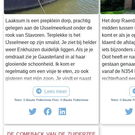
Laaksum is een piepklein dorp, prachtig
Het dorp Raerd 
gelegen aan de IJsselmeerkust onder de
midden tussen
rook van Stavoren. Terplekke is het
komt er als je 
IJsselmeer op zijn smalst. Je ziet bij helder
Idaerd de afsla
weer Enkhuizen duidelijk liggen. Als je je
iets bijzonders
omdraait zie je Gaasterland in al haar
Ooit heeft er n
glooiende schoonheid. Ik kom er
gestaan genaam
regelmatig om een visje te eten, zo ook
vanaf de N354 h
gisteren met mijn zoon. Je vindt er naast
rechterhand ee
een paar huisjes en boerderijen notabene
staan. Dit is h
Lees meer
twee visrestaurants op steenworp afstand
staande restan
van elkaar. Er schijnt het jaar rond
poortgebouw gee
Tekst: © Bauke Folkertsma Foto: © Bauke Folkertsma
Tekst: © Bauke F
voldoende klandizie te zijn voor beide en
Jongemastate. 
dat stelt gerust. Gisteren stond er
zware groene d
“Laaksumer Bot” op de kaart bij het linker
sierletters “gel
restaurant dat sinds een paar jaar in de
Het is de moei
DE COMEBACK VAN DE ZUIDERZEE