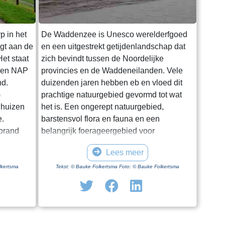
p in het
De Waddenzee is Unesco werelderfgoed
igt aan de
en een uitgestrekt getijdenlandschap dat
et staat
zich bevindt tussen de Noordelijke
oven NAP
provincies en de Waddeneilanden. Vele
nd.
duizenden jaren hebben eb en vloed dit
)
prachtige natuurgebied gevormd tot wat
 huizen
het is. Een ongerept natuurgebied,
e.
barstensvol flora en fauna en een
rprand
belangrijk foerageergebied voor
entale
trekvogels. Hoewel het een enorm gebied
Lees meer
.
is blijkt het lastig om het van dichtbij te
ge dag in
zien en ervaren. Natuurlijk kun je in
lkertsma
Tekst: © Bauke Folkertsma Foto: © Bauke Folkertsma
iode is
Friesland en Groningen vanaf en onder
f geen
aan de dijk het gebied bewonderen. Maar
 optimaal
je moet al gaan wadlopen om het echt van
uwing. Een
dichtbij te bekijken. Wadlopen kun je