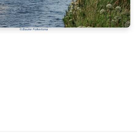
©:Bauke Folkertsma