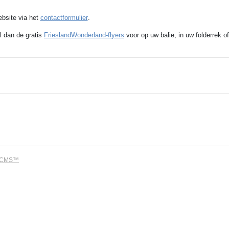
ebsite via het
contactformulier
.
l dan de gratis
FrieslandWonderland-flyers
voor op uw balie, in uw folderrek of
dCMS™