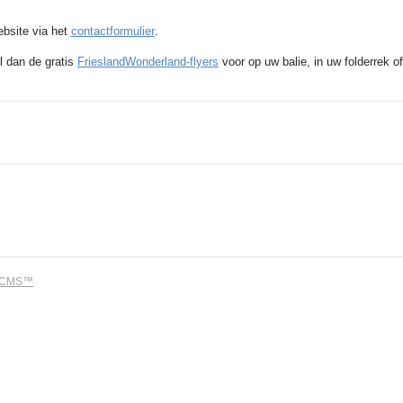
ebsite via het
contactformulier
.
l dan de gratis
FrieslandWonderland-flyers
voor op uw balie, in uw folderrek of
dCMS™