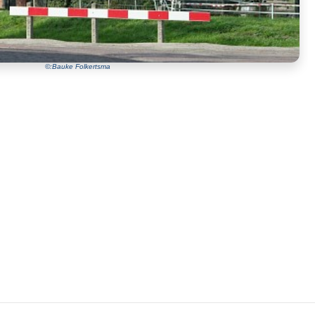
©:Bauke Folkertsma