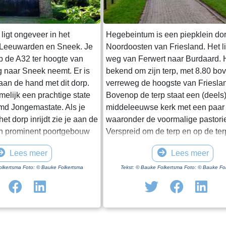
ligt ongeveer in het
Hegebeintum is een piepklein dor
 Leeuwarden en Sneek. Je
Noordoosten van Friesland. Het l
op de A32 ter hoogte van
weg van Ferwert naar Burdaard. H
g naar Sneek neemt. Er is
bekend om zijn terp, met 8.80 b
 aan de hand met dit dorp.
verreweg de hoogste van Friesla
amelijk een prachtige state
Bovenop de terp staat een (deels
d Jongemastate. Als je
middeleeuwse kerk met een paar
et dorp inrijdt zie je aan de
waaronder de voormalige pastori
n prominent poortgebouw
Verspreid om de terp en op de te
et enige nog overeind
een paar boerderijen, het monum
Lees meer
Lees meer
t van Jongemastate. Het
Harsta-state en een dozijn huizen
ft toegang tot het park
Gisteren was ik er op een druileri
olkertsma Foto: © Bauke Folkertsma
Tekst: © Bauke Folkertsma Foto: © Bauke Fo
In het poortgebouw zit een
december. Voordeel van deze per
eur waarop met statige
dat de bomen rondom het kerkho
ieve de deur te sluiten aub”.
blad dragen. Daardoor heb je een
te waard om het park eens
uitzicht op de terp en haar bebo