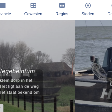
vincie
Gewesten
Regios
Steden
Do
Gebro
eintum
 in het
Laaksum is
aan de weg
aan de
 bekend om
Stavoren