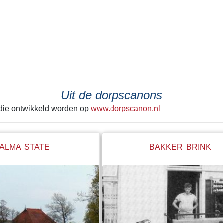
ster van Slooten er korte
deel weer afgegraven. De vrucht
aakt. Opgeruimd staat
grond naar elders verscheept. Ho
hebben gedacht, terwijl hij
rigoureus deze vorm van “mijnbo
 laatste keer achter zich
tekeer ging zie je het best in He
Alleen de grond onder de huisjes
kerk werd met rust gelaten. Een g
betonnen steunwal geeft wellicht
de laatste schep de grond in ging
Uit de dorpscanons
hele boel begon te schuiven. Ie
 die ontwikkeld worden op
www.dorpscanon.nl
"stop" hebben geroepen. Net op ti
ALMA STATE
BAKKER BRINK