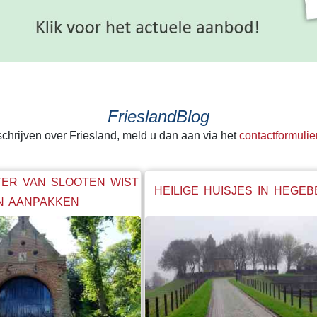
FrieslandBlog
 schrijven over Friesland, meld u dan aan via het
contactformulie
ER VAN SLOOTEN WIST
HEILIGE HUISJES IN HEGE
N AANPAKKEN