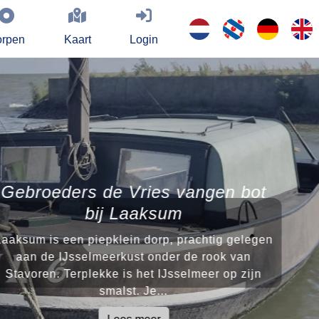
rpen
Kaart
Login
eders de Vries vangen bot
bij Laaksum
 een piepklein dorp, prachtig gelegen
 IJsselmeerkust onder de rook van
. Terplekke is het IJsselmeer op zijn
smalst. Je...