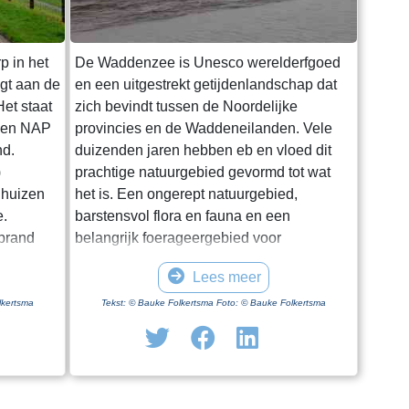
p in het
De Waddenzee is Unesco werelderfgoed
igt aan de
en een uitgestrekt getijdenlandschap dat
et staat
zich bevindt tussen de Noordelijke
oven NAP
provincies en de Waddeneilanden. Vele
nd.
duizenden jaren hebben eb en vloed dit
)
prachtige natuurgebied gevormd tot wat
 huizen
het is. Een ongerept natuurgebied,
e.
barstensvol flora en fauna en een
rprand
belangrijk foerageergebied voor
entale
trekvogels. Hoewel het een enorm gebied
Lees meer
.
is blijkt het lastig om het van dichtbij te
ge dag in
zien en ervaren. Natuurlijk kun je in
lkertsma
Tekst: © Bauke Folkertsma Foto: © Bauke Folkertsma
iode is
Friesland en Groningen vanaf en onder
f geen
aan de dijk het gebied bewonderen. Maar
 optimaal
je moet al gaan wadlopen om het echt van
uwing. Een
dichtbij te bekijken. Wadlopen kun je