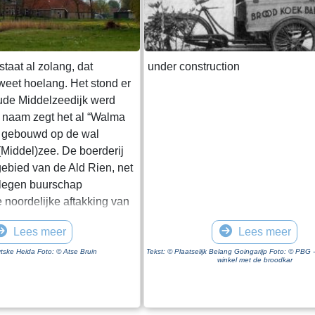
taat al zolang, dat
under construction
eet hoelang. Het stond er
oude Middelzeedijk werd
 naam zegt het al “Walma
te gebouwd op de wal
(Middel)zee. De boerderij
agebied van de Ald Rien, net
elegen buurschap
 noordelijke aftakking van
r de Middelzee wordt later
Lees meer
Lees meer
Dit is de
art. Een kreek die hierop
tske Heida Foto: © Atse Bruin
Tekst: © Plaatselijk Belang Goingarijp Foto: © PBG -
winkel met de broodkar
 oude opvaart naar de
de aanleg van de oude
wordt gebruik gemaakt van