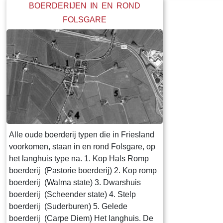
de terpen die er
BOERDERIJEN IN EN ROND
van de boerder
FOLSGARE
state is vanoud
state heeft visr
zwanenjacht. O
de boerderij no
nog een stinsgr
Register van aa
Epa Ighaz “eijg
Albert Hoytes p
boerderij onder
Alle oude boerderij typen die in Friesland
omvat dan LXXX
voorkomen, staan in en rond Folsgare, op
waarvan “36 po
het langhuis type na. 1. Kop Hals Romp
Grasland en 7 
boerderij (Pastorie boerderij) 2. Kop romp
ten zuiden van 
boerderij (Walma state) 3. Dwarshuis
meden” genoem
boerderij (Scheender state) 4. Stelp
(rietmeer) ligt. 
boerderij (Suderburen) 5. Gelede
tegen de “die g
boerderij (Carpe Diem) Het langhuis. De
“6 ponden saed