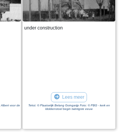
under construction
Lees meer
 Albert voor de
Tekst: © Plaatselijk Belang Goingarijp Foto: © PBG - kerk en
klokkenstoel begin twintigste eeuw