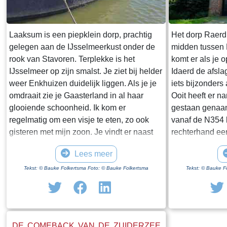
Laaksum is een piepklein dorp, prachtig
Het dorp Raerd 
gelegen aan de IJsselmeerkust onder de
midden tussen
rook van Stavoren. Terplekke is het
komt er als je 
IJsselmeer op zijn smalst. Je ziet bij helder
Idaerd de afsla
weer Enkhuizen duidelijk liggen. Als je je
iets bijzonders
omdraait zie je Gaasterland in al haar
Ooit heeft er n
glooiende schoonheid. Ik kom er
gestaan genaam
regelmatig om een visje te eten, zo ook
vanaf de N354 h
gisteren met mijn zoon. Je vindt er naast
rechterhand ee
een paar huisjes en boerderijen notabene
staan. Dit is h
Lees meer
twee visrestaurants op steenworp afstand
staande restan
van elkaar. Er schijnt het jaar rond
poortgebouw gee
Tekst: © Bauke Folkertsma Foto: © Bauke Folkertsma
Tekst: © Bauke F
voldoende klandizie te zijn voor beide en
Jongemastate. 
dat stelt gerust. Gisteren stond er
zware groene d
“Laaksumer Bot” op de kaart bij het linker
sierletters “gel
restaurant dat sinds een paar jaar in de
Het is de moei
DE COMEBACK VAN DE ZUIDERZEE