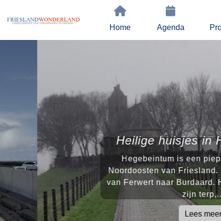
Home
Agenda
Pro
Heilige huisjes in Hegeb
Hegebeintum is een piepklein dorp
Noordoosten van Friesland. Het ligt 
van Ferwert naar Burdaard. Het staat
zijn terp,...
Lees meer