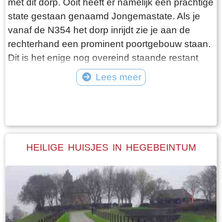
met dit dorp. Ooit heeft er namelijk een prachtige
dat de ze inmiddels aardig op leeftijd zijn, in
state gestaan genaamd Jongemastate. Als je
ieder geval over de zestig. Ik hoop dat ze het
vanaf de N354 het dorp inrijdt zie je aan de
nog even kunnen volhouden tot aan hun
rechterhand een prominent poortgebouw staan.
pensioenleeftijd. Want zodra zij ermee stoppen
Dit is het enige nog overeind staande restant
vangt iedereen bot bij Laaksum.
van Jongemastate. Het poortgebouw geeft
Lees meer
toegang tot het park Jongemastate. In het
Tekst: © Bauke Folkertsma Foto: © Bauke Folkertsma
poortgebouw zit een zware groene deur waarop
met statige sierletters “gelieve de deur te sluiten
aub”. Het is de moeite waard om het park eens
te bekijken. Je vindt er stinzenflora en stenen
HEILIGE HUISJES IN HEGEBEINTUM
restanten van de state die er eens gestaan
heeft. Grote brokken zandsteen liggen her en
der verspreid door het park alsof er een enorme
explosie heeft plaatsgevonden. Niets is minder
waar. De laatste bewoner van Jongemastate