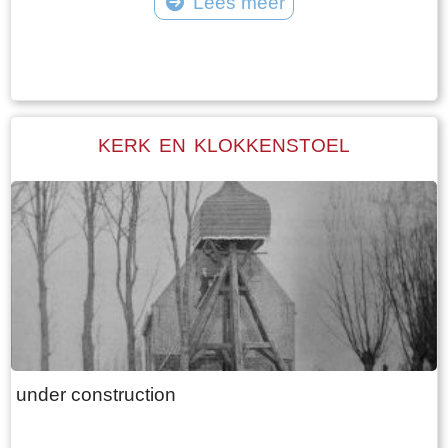
Lees meer
komt, is de oude opvaart naar de boerderij. Bij
Tekst: © Wytske Heida Foto: © Atse Bruin
de aanleg van de oude Middelzeedijk wordt
gebruik gemaakt van de terpen die er al zijn.
Walma State is één van de boerderijen op deze
dijk. Walma state is vanouds een adellijke state.
KERK EN KLOKKENSTOEL
De state heeft visrechten en recht op
zwanenjacht. Op oude kaarten staat naast de
boerderij nog een wier. In 1511 wordt er nog een
stinsgracht genoemd. Uit het Register van
aanbreng van 1511 blijkt dat Epa Ighaz “eijgen
geërffd” eigenaar is en Albert Hoytes pachtboer
op de grootste boerderij onder Folsgara. De
boerderij omvat dan LXXX (80) ponden land,
waarvan “36 ponden Hooijland, 31 ponden
under construction
Grasland en 7 ponden Reijdland”. Het land ten
zuiden van de boerderij wordt het “lege meden”