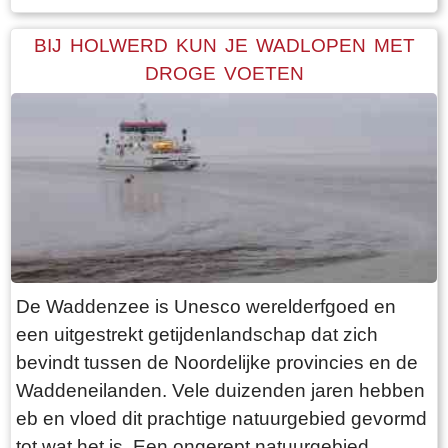
optimaal uitzicht op de terp en haar bebouwing.
Een ideale dag voor een “rondje om de kerk”.
BIJ HOLWERD KUN JE WADLOPEN MET
Vanaf de parkeerplaats bij het
DROGE VOETEN
bezoekerscentrum loop je via een voetpad van
rode klinkers de terp op. De kerk is helaas dicht,
want deze is aan de binnenkant ook de moeite
waard. Er hangt een aantal historische houten
rouwborden aan de muur. In de huizen brandt
licht en de kachel. Aan de andere kant van de
terp loop je weer naar beneden, nu via voetpad
van gele klinkers. Als je daarna links aanhoudt
De Waddenzee is Unesco werelderfgoed en
kom je gewoon weer uit waar je bent begonnen.
een uitgestrekt getijdenlandschap dat zich
Het is moeilijk voor te stellen dat een dergelijk
bevindt tussen de Noordelijke provincies en de
terp ooit door mensenhanden is gemaakt.
Waddeneilanden. Vele duizenden jaren hebben
Terpen hadden een belangrijke functie als
eb en vloed dit prachtige natuurgebied gevormd
bescherming tegen overstromingen vanuit zee.
tot wat het is. Een ongerept natuurgebied,