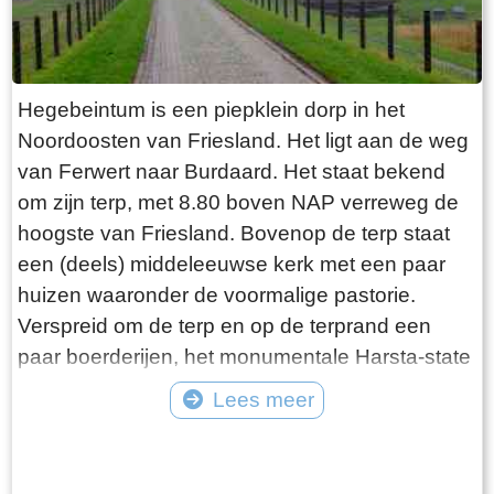
was Burgemeester van Slooten. Hij was
burgemeester van de gemeente
Rauwerderhem. Het voormalige gemeentehuis
staat een eindje verderop. Het is moeilijk voor te
Hegebeintum is een piepklein dorp in het
stellen maar toen hij verhuisde heeft hij de state
Noordoosten van Friesland. Het ligt aan de weg
met de grond gelijk laten maken. Misschien
van Ferwert naar Burdaard. Het staat bekend
heeft hij tevergeefs een advertentie geplaatst in
om zijn terp, met 8.80 boven NAP verreweg de
de Leeuwarder Courant met de vraag of iemand
hoogste van Friesland. Bovenop de terp staat
zijn ambtswoning zou willen overnemen voor
een (deels) middeleeuwse kerk met een paar
een schappelijk prijsje. Wellicht bij gebrek aan
huizen waaronder de voormalige pastorie.
belangstelling heeft Burgemeester van Slooten
Verspreid om de terp en op de terprand een
er korte metten mee gemaakt. Opgeruimd staat
paar boerderijen, het monumentale Harsta-state
netjes moet hij hebben gedacht, terwijl hij de
en een dozijn huizen. Gisteren was ik er op een
Lees meer
deur voor de laatste keer achter zich sloot!
druilerige dag in december. Voordeel van deze
Tekst: © Bauke Folkertsma Foto: © Bauke Folkertsma
periode is dat de bomen rondom het kerkhof
geen blad dragen. Daardoor heb je een