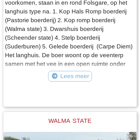
voorkomen, staan in en rond Folsgare, op het
langhuis type na. 1. Kop Hals Romp boerderij
(Pastorie boerderij) 2. Kop romp boerderij
(Walma state) 3. Dwarshuis boerderij
(Scheender state) 4. Stelp boerderij
(Suderburen) 5. Gelede boerderij (Carpe Diem)
Het langhuis. De boer woont op de veenterp
samen met het vee in een open ruimte onder
één dak. De ontwikkeling van de boerderij gaat
Lees meer
de volgende fase in, als de boer gescheiden
Tekst: © Wytske Heida Foto: © Atlas Friesland
van het vee gaat wonen. Het woonhuis is van
de schuur gescheiden door het middenhuis, dat
lager is dan het voorhuis. Daarachter de schuur,
die in lengte varieert afhankelijk van het aantal
WALMA STATE
stuks vee dat de boer heeft. Het hooi wordt
naast de boerderij in de hooiberg opgeslagen.