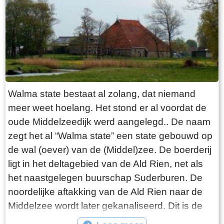
Het laatste langhuis met de bijbehorende
hooiberg in Fryslân staat, volledig
gerestaureerd, in het dorp Warten. Het is als
museum ingericht ( bouwjaar 1725)
Walma state bestaat al zolang, dat niemand
meer weet hoelang. Het stond er al voordat de
oude Middelzeedijk werd aangelegd.. De naam
zegt het al “Walma state” een state gebouwd op
de wal (oever) van de (Middel)zee. De boerderij
ligt in het deltagebied van de Ald Rien, net als
het naastgelegen buurschap Suderburen. De
noordelijke aftakking van de Ald Rien naar de
Middelzee wordt later gekanaliseerd. Dit is de
Folsgaasteropvaart. Een kreek die hierop uit