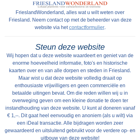
grotendeels weggeslagen door een stormvloed,
FrieslandWonderland, alles wat u wilt weten over
waarschijnlijk in 1170. Het voetpad van
Friesland. Neem contact op met de beheerder van deze
Folsgare naar Oosthem is de enige
website via het
contactformulier
.
landverbinding. Het pad is ongeschikt voor het
vervoer van goederen. Het is te smal en voor
Steun deze website
een groot deel van het jaar onbegaanbaar.
Wij hopen dat u deze website waardeert en geniet van de
Vervoer over water is de belangrijkste
enorme hoeveelheid informatie, foto's en historische
verbinding tot in 1914 de Easthimmerwei wordt
kaarten over en van alle dorpen en steden in Friesland.
aangelegd. Nadat de beweegbare brug in
Maar wist u dat deze website volledig draait op
Oosthem in 1953 wordt vervangen door een
enthousiaste vrijwilligers en geen commerciële en
betaalde uitingen bevat. Om die reden willen wij u in
vaste brug, is het voorgoed voorbij met het
overweging geven om een kleine donatie te doen ter
goederenvervoer over water.
instandhouding van deze website. U kunt al doneren vanaf
€ 1,--. Dit gaat heel eenvoudig en anoniem (als u wilt) via
een iDeal transactie. Alle bijdragen worden zeer
gewaardeerd en uitsluitend gebruikt voor de verdere op- en
uitbouw van deze website!