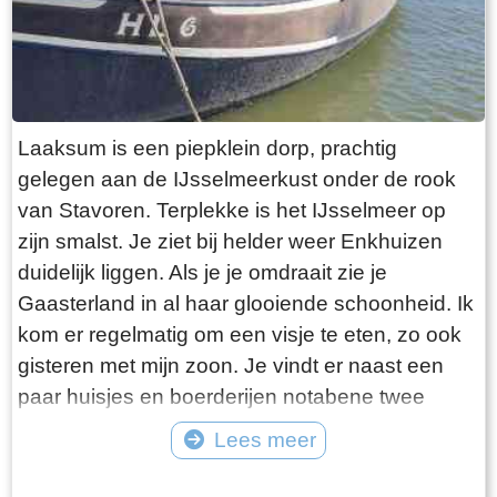
Laaksum is een piepklein dorp, prachtig
gelegen aan de IJsselmeerkust onder de rook
van Stavoren. Terplekke is het IJsselmeer op
zijn smalst. Je ziet bij helder weer Enkhuizen
duidelijk liggen. Als je je omdraait zie je
Gaasterland in al haar glooiende schoonheid. Ik
kom er regelmatig om een visje te eten, zo ook
gisteren met mijn zoon. Je vindt er naast een
paar huisjes en boerderijen notabene twee
visrestaurants op steenworp afstand van elkaar.
Lees meer
Er schijnt het jaar rond voldoende klandizie te
Tekst: © Bauke Folkertsma Foto: © Bauke Folkertsma
zijn voor beide en dat stelt gerust. Gisteren