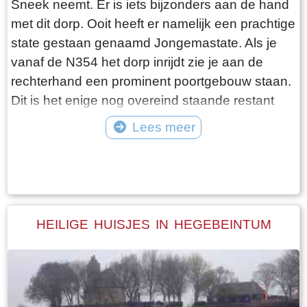
Sneek neemt. Er is iets bijzonders aan de hand
en vangen regelmatig bot bij Laaksum. Ik hoor
met dit dorp. Ooit heeft er namelijk een prachtige
dat de ze inmiddels aardig op leeftijd zijn, in
state gestaan genaamd Jongemastate. Als je
ieder geval over de zestig. Ik hoop dat ze het
vanaf de N354 het dorp inrijdt zie je aan de
nog even kunnen volhouden tot aan hun
rechterhand een prominent poortgebouw staan.
pensioenleeftijd. Want zodra zij ermee stoppen
Dit is het enige nog overeind staande restant
vangt iedereen bot bij Laaksum.
van Jongemastate. Het poortgebouw geeft
Lees meer
toegang tot het park Jongemastate. In het
Tekst: © Bauke Folkertsma Foto: © Bauke Folkertsma
poortgebouw zit een zware groene deur waarop
met statige sierletters “gelieve de deur te sluiten
aub”. Het is de moeite waard om het park eens
te bekijken. Je vindt er stinzenflora en stenen
HEILIGE HUISJES IN HEGEBEINTUM
restanten van de state die er eens gestaan
heeft. Grote brokken zandsteen liggen her en
der verspreid door het park alsof er een enorme
explosie heeft plaatsgevonden. Niets is minder