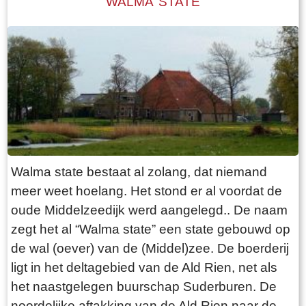
WALMA STATE
stuks vee dat de boer heeft. Het hooi wordt
naast de boerderij in de hooiberg opgeslagen.
Het laatste langhuis met de bijbehorende
hooiberg in Fryslân staat, volledig
gerestaureerd, in het dorp Warten. Het is als
museum ingericht ( bouwjaar 1725)
Walma state bestaat al zolang, dat niemand
meer weet hoelang. Het stond er al voordat de
oude Middelzeedijk werd aangelegd.. De naam
zegt het al “Walma state” een state gebouwd op
de wal (oever) van de (Middel)zee. De boerderij
ligt in het deltagebied van de Ald Rien, net als
het naastgelegen buurschap Suderburen. De
noordelijke aftakking van de Ald Rien naar de