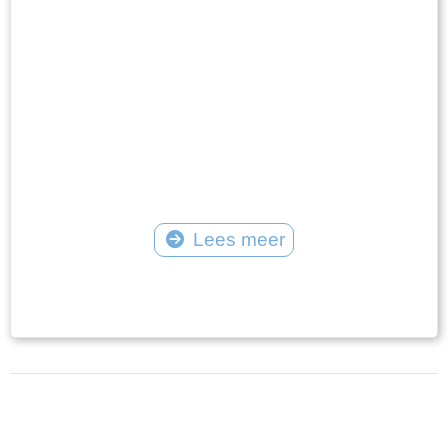
Lees meer
Tekst: © Plaatselijk Belang Goingarijp Foto: © PBG - Albert voor de winkel met
de broodkar