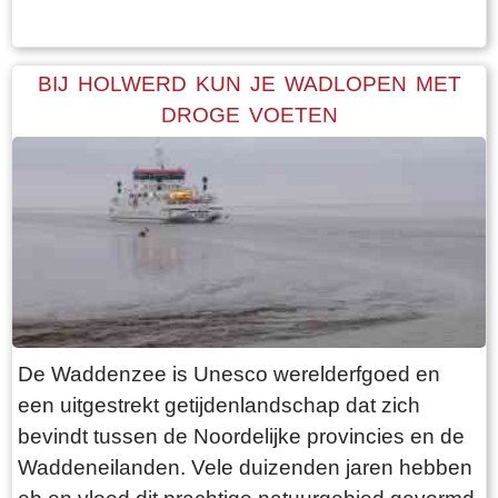
geen blad dragen. Daardoor heb je een
optimaal uitzicht op de terp en haar bebouwing.
Een ideale dag voor een “rondje om de kerk”.
BIJ HOLWERD KUN JE WADLOPEN MET
Vanaf de parkeerplaats bij het
DROGE VOETEN
bezoekerscentrum loop je via een voetpad van
rode klinkers de terp op. De kerk is helaas dicht,
want deze is aan de binnenkant ook de moeite
waard. Er hangt een aantal historische houten
rouwborden aan de muur. In de huizen brandt
licht en de kachel. Aan de andere kant van de
terp loop je weer naar beneden, nu via voetpad
van gele klinkers. Als je daarna links aanhoudt
De Waddenzee is Unesco werelderfgoed en
kom je gewoon weer uit waar je bent begonnen.
een uitgestrekt getijdenlandschap dat zich
Het is moeilijk voor te stellen dat een dergelijk
bevindt tussen de Noordelijke provincies en de
terp ooit door mensenhanden is gemaakt.
Waddeneilanden. Vele duizenden jaren hebben
Terpen hadden een belangrijke functie als