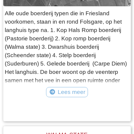
een vernieuwend plan om de Waddenzee en
het IJsselmeer weer met elkaar te verbinden".
Alle oude boerderij typen die in Friesland
Wikipedia zegt dat een zee "een grote
voorkomen, staan in en rond Folsgare, op het
hoeveelheid water is die in open verbinding
langhuis type na. 1. Kop Hals Romp boerderij
staat met een andere zee". Ik weet niet hoeveel
(Pastorie boerderij) 2. Kop romp boerderij
moeite het kost om een geografische naam te
(Walma state) 3. Dwarshuis boerderij
wijzigen maar wat mij betreft krijgt de Zuiderzee
(Scheender state) 4. Stelp boerderij
een comeback.
(Suderburen) 5. Gelede boerderij (Carpe Diem)
Het langhuis. De boer woont op de veenterp
samen met het vee in een open ruimte onder
één dak. De ontwikkeling van de boerderij gaat
Lees meer
de volgende fase in, als de boer gescheiden
Tekst: © Wytske Heida Foto: © Atlas Friesland
van het vee gaat wonen. Het woonhuis is van
de schuur gescheiden door het middenhuis, dat
lager is dan het voorhuis. Daarachter de schuur,
die in lengte varieert afhankelijk van het aantal