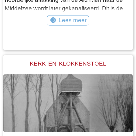
Middelzee wordt later gekanaliseerd. Dit is de
Folsgaasteropvaart. Een kreek die hierop uit
Lees meer
komt, is de oude opvaart naar de boerderij. Bij
Tekst: © Wytske Heida Foto: © Atse Bruin
de aanleg van de oude Middelzeedijk wordt
gebruik gemaakt van de terpen die er al zijn.
Walma State is één van de boerderijen op deze
dijk. Walma state is vanouds een adellijke state.
KERK EN KLOKKENSTOEL
De state heeft visrechten en recht op
zwanenjacht. Op oude kaarten staat naast de
boerderij nog een wier. In 1511 wordt er nog een
stinsgracht genoemd. Uit het Register van
aanbreng van 1511 blijkt dat Epa Ighaz “eijgen
geërffd” eigenaar is en Albert Hoytes pachtboer
op de grootste boerderij onder Folsgara. De
boerderij omvat dan LXXX (80) ponden land,
waarvan “36 ponden Hooijland, 31 ponden