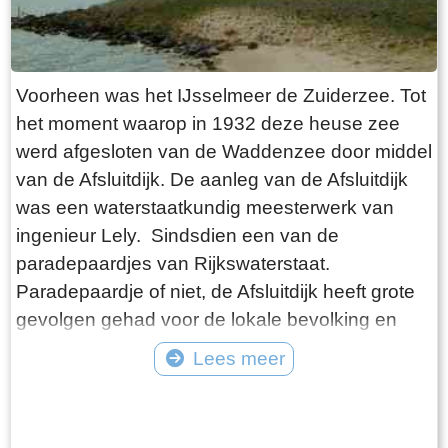
groot deel in de kwelders en het slik van de
Waddenzee. Als je parkeert op de kleine
parkeerplaats ter plaatse van de dijkovergang
heb je een mooie wandeling voor de boeg naar
Voorheen was het IJsselmeer de Zuiderzee. Tot
het einde van de pier. Het fiets- en wandelpad
het moment waarop in 1932 deze heuse zee
ligt op een verheven talud zodat je een prachtig
werd afgesloten van de Waddenzee door middel
enigszins verhoogd uitzicht hebt. De eerste paar
van de Afsluitdijk. De aanleg van de Afsluitdijk
honderd meter loop je te midden van typische
was een waterstaatkundig meesterwerk van
kwelders. Verschillende soorten begroeiing
ingenieur Lely. Sindsdien een van de
volgen elkaar op. Naarmate je de slikvelden
paradepaardjes van Rijkswaterstaat.
nadert verandert het gebied. Van afbrokkelende
Paradepaardje of niet, de Afsluitdijk heeft grote
grove sliksculpturen tot slikvelden met vloeiende
gevolgen gehad voor de lokale bevolking en
vormen, doorsneden door slenken en geulen.
aanliggende havenplaatsen en achterland.
Lees meer
Vervolgens kom je terecht in een gedeelte waar
Vissers werd grotendeels hun broodwinning
de slikvelden door mensenhand in stukken
Tekst: © Bauke Folkertsma Foto: © Bauke Folkertsma
ontnomen alsmede de bijbehorende industriële
worden gesneden door rijshouten dammen.
activiteiten. Vissersdorpen en steden kwamen