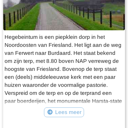
waar. De laatste bewoner van Jongemastate
was Burgemeester van Slooten. Hij was
burgemeester van de gemeente
Rauwerderhem. Het voormalige gemeentehuis
staat een eindje verderop. Het is moeilijk voor te
Hegebeintum is een piepklein dorp in het
stellen maar toen hij verhuisde heeft hij de state
Noordoosten van Friesland. Het ligt aan de weg
met de grond gelijk laten maken. Misschien
van Ferwert naar Burdaard. Het staat bekend
heeft hij tevergeefs een advertentie geplaatst in
om zijn terp, met 8.80 boven NAP verreweg de
de Leeuwarder Courant met de vraag of iemand
hoogste van Friesland. Bovenop de terp staat
zijn ambtswoning zou willen overnemen voor
een (deels) middeleeuwse kerk met een paar
een schappelijk prijsje. Wellicht bij gebrek aan
huizen waaronder de voormalige pastorie.
belangstelling heeft Burgemeester van Slooten
Verspreid om de terp en op de terprand een
er korte metten mee gemaakt. Opgeruimd staat
paar boerderijen, het monumentale Harsta-state
netjes moet hij hebben gedacht, terwijl hij de
en een dozijn huizen. Gisteren was ik er op een
Lees meer
deur voor de laatste keer achter zich sloot!
druilerige dag in december. Voordeel van deze
Tekst: © Bauke Folkertsma Foto: © Bauke Folkertsma
periode is dat de bomen rondom het kerkhof