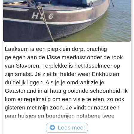
Laaksum is een piepklein dorp, prachtig
gelegen aan de IJsselmeerkust onder de rook
van Stavoren. Terplekke is het IJsselmeer op
zijn smalst. Je ziet bij helder weer Enkhuizen
duidelijk liggen. Als je je omdraait zie je
Gaasterland in al haar glooiende schoonheid. Ik
kom er regelmatig om een visje te eten, zo ook
gisteren met mijn zoon. Je vindt er naast een
paar huisjes en boerderijen notabene twee
visrestaurants op steenworp afstand van elkaar.
Lees meer
Er schijnt het jaar rond voldoende klandizie te