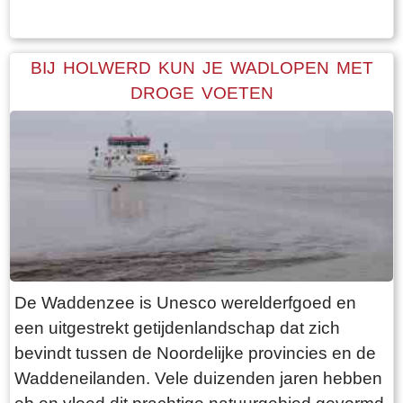
geen blad dragen. Daardoor heb je een
optimaal uitzicht op de terp en haar bebouwing.
Een ideale dag voor een “rondje om de kerk”.
BIJ HOLWERD KUN JE WADLOPEN MET
Vanaf de parkeerplaats bij het
DROGE VOETEN
bezoekerscentrum loop je via een voetpad van
rode klinkers de terp op. De kerk is helaas dicht,
want deze is aan de binnenkant ook de moeite
waard. Er hangt een aantal historische houten
rouwborden aan de muur. In de huizen brandt
licht en de kachel. Aan de andere kant van de
terp loop je weer naar beneden, nu via voetpad
van gele klinkers. Als je daarna links aanhoudt
De Waddenzee is Unesco werelderfgoed en
kom je gewoon weer uit waar je bent begonnen.
een uitgestrekt getijdenlandschap dat zich
Het is moeilijk voor te stellen dat een dergelijk
bevindt tussen de Noordelijke provincies en de
terp ooit door mensenhanden is gemaakt.
Waddeneilanden. Vele duizenden jaren hebben
Terpen hadden een belangrijke functie als