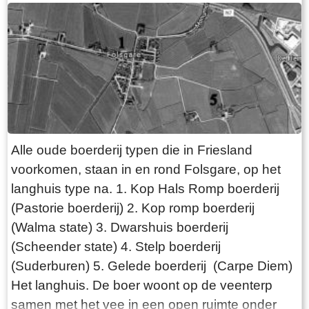
we lezen in een advertentie van 24 oktober
1787 in de LC: De Secretaris ADEMA, zal op
Dinsdag den 30 October 1787 ’s Na demiddags
om 1 Uur, in het Waapen van Sneek by de
Finale Palm slag verkopen Een uitmuntende
ZATHE en LANDEN met de Huizinge, Schure,
Hovinge en wydere annexen gelegen in
Folsgare, groot in het geheel, 40 een tweede
Alle oude boerderij typen die in Friesland
Pondematen belast met 19 Floreen by JELLE
voorkomen, staan in en rond Folsgare, op het
PYTTERS bewoond Petry en May 1793 vry van
langhuis type na. 1. Kop Hals Romp boerderij
Huur, te huur doende boven de lasten a 222
(Pastorie boerderij) 2. Kop romp boerderij
Car. Guldens waarop per Pondem. geboden is
(Walma state) 3. Dwarshuis boerderij
111 g.gls. Jelle Pytters (Pieters) is de zoon van
(Scheender state) 4. Stelp boerderij
Pytter Jelles en Ytie Jorrits. Pytter en Ytie zijn in
(Suderburen) 5. Gelede boerderij (Carpe Diem)
1757 getrouwd in Oosthem en boeren daarna in
Het langhuis. De boer woont op de veenterp
Westhem / Wolsum. Zoon Jelle wordt geboren in
samen met het vee in een open ruimte onder