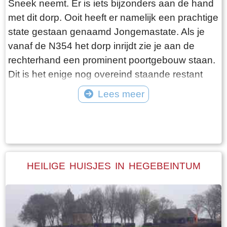
Sneek neemt. Er is iets bijzonders aan de hand
en vangen regelmatig bot bij Laaksum. Ik hoor
met dit dorp. Ooit heeft er namelijk een prachtige
dat de ze inmiddels aardig op leeftijd zijn, in
state gestaan genaamd Jongemastate. Als je
ieder geval over de zestig. Ik hoop dat ze het
vanaf de N354 het dorp inrijdt zie je aan de
nog even kunnen volhouden tot aan hun
rechterhand een prominent poortgebouw staan.
pensioenleeftijd. Want zodra zij ermee stoppen
Dit is het enige nog overeind staande restant
vangt iedereen bot bij Laaksum.
van Jongemastate. Het poortgebouw geeft
Lees meer
toegang tot het park Jongemastate. In het
Tekst: © Bauke Folkertsma Foto: © Bauke Folkertsma
poortgebouw zit een zware groene deur waarop
met statige sierletters “gelieve de deur te sluiten
aub”. Het is de moeite waard om het park eens
te bekijken. Je vindt er stinzenflora en stenen
HEILIGE HUISJES IN HEGEBEINTUM
restanten van de state die er eens gestaan
heeft. Grote brokken zandsteen liggen her en
der verspreid door het park alsof er een enorme
explosie heeft plaatsgevonden. Niets is minder