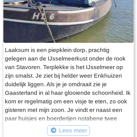
Laaksum is een piepklein dorp, prachtig
gelegen aan de IJsselmeerkust onder de rook
van Stavoren. Terplekke is het IJsselmeer op
zijn smalst. Je ziet bij helder weer Enkhuizen
duidelijk liggen. Als je je omdraait zie je
Gaasterland in al haar glooiende schoonheid. Ik
kom er regelmatig om een visje te eten, zo ook
gisteren met mijn zoon. Je vindt er naast een
paar huisjes en boerderijen notabene twee
visrestaurants op steenworp afstand van elkaar.
Lees meer
Er schijnt het jaar rond voldoende klandizie te