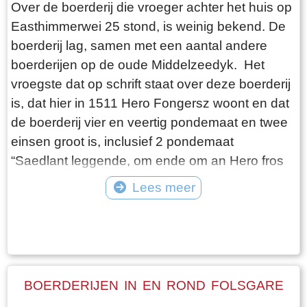
Over de boerderij die vroeger achter het huis op
een groot deel van het jaar onbegaanbaar.
Easthimmerwei 25 stond, is weinig bekend. De
Vervoer over water is de belangrijkste
boerderij lag, samen met een aantal andere
verbinding tot in 1914 de Easthimmerwei wordt
boerderijen op de oude Middelzeedyk. Het
aangelegd. Nadat de beweegbare brug in
vroegste dat op schrift staat over deze boerderij
Oosthem in 1953 wordt vervangen door een
is, dat hier in 1511 Hero Fongersz woont en dat
vaste brug, is het voorgoed voorbij met het
de boerderij vier en veertig pondemaat en twee
goederenvervoer over water.
einsen groot is, inclusief 2 pondemaat
“Saedlant leggende, om ende om an Hero fros
huijs ende Heem“. Het weiland ligt vanaf de
Lees meer
boerderij tot aan de Mieddyk en het “hoijland” ligt
Tekst: © Wytske Heida Foto: © Atse Bruin
in het Meerland (Marlân). De boer moet over het
Tiltsje, Suderbuursterleane, door het dorp
Folsgara naar de Tsjaerddyk om bij het land te
komen, aangezien er geen verbinding over de
BOERDERIJEN IN EN ROND FOLSGARE
Mieddyk is. Hoe de boerderij er uit zag, kunnen