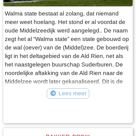
een vernieuwend plan om de Waddenzee en
het IJsselmeer weer met elkaar te verbinden".
Walma state bestaat al zolang, dat niemand
Wikipedia zegt dat een zee "een grote
meer weet hoelang. Het stond er al voordat de
hoeveelheid water is die in open verbinding
oude Middelzeedijk werd aangelegd.. De naam
staat met een andere zee". Ik weet niet hoeveel
zegt het al “Walma state” een state gebouwd op
moeite het kost om een geografische naam te
de wal (oever) van de (Middel)zee. De boerderij
wijzigen maar wat mij betreft krijgt de Zuiderzee
ligt in het deltagebied van de Ald Rien, net als
een comeback.
het naastgelegen buurschap Suderburen. De
noordelijke aftakking van de Ald Rien naar de
Middelzee wordt later gekanaliseerd. Dit is de
Folsgaasteropvaart. Een kreek die hierop uit
Lees meer
komt, is de oude opvaart naar de boerderij. Bij
Tekst: © Wytske Heida Foto: © Atse Bruin
de aanleg van de oude Middelzeedijk wordt
gebruik gemaakt van de terpen die er al zijn.
Walma State is één van de boerderijen op deze
dijk. Walma state is vanouds een adellijke state.