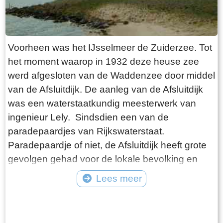
groot deel in de kwelders en het slik van de
Waddenzee. Als je parkeert op de kleine
parkeerplaats ter plaatse van de dijkovergang
heb je een mooie wandeling voor de boeg naar
Voorheen was het IJsselmeer de Zuiderzee. Tot
het einde van de pier. Het fiets- en wandelpad
het moment waarop in 1932 deze heuse zee
ligt op een verheven talud zodat je een prachtig
werd afgesloten van de Waddenzee door middel
enigszins verhoogd uitzicht hebt. De eerste paar
van de Afsluitdijk. De aanleg van de Afsluitdijk
honderd meter loop je te midden van typische
was een waterstaatkundig meesterwerk van
kwelders. Verschillende soorten begroeiing
ingenieur Lely. Sindsdien een van de
volgen elkaar op. Naarmate je de slikvelden
paradepaardjes van Rijkswaterstaat.
nadert verandert het gebied. Van afbrokkelende
Paradepaardje of niet, de Afsluitdijk heeft grote
grove sliksculpturen tot slikvelden met vloeiende
gevolgen gehad voor de lokale bevolking en
vormen, doorsneden door slenken en geulen.
aanliggende havenplaatsen en achterland.
Lees meer
Vervolgens kom je terecht in een gedeelte waar
Vissers werd grotendeels hun broodwinning
de slikvelden door mensenhand in stukken
Tekst: © Bauke Folkertsma Foto: © Bauke Folkertsma
ontnomen alsmede de bijbehorende industriële
worden gesneden door rijshouten dammen.
activiteiten. Vissersdorpen en steden kwamen