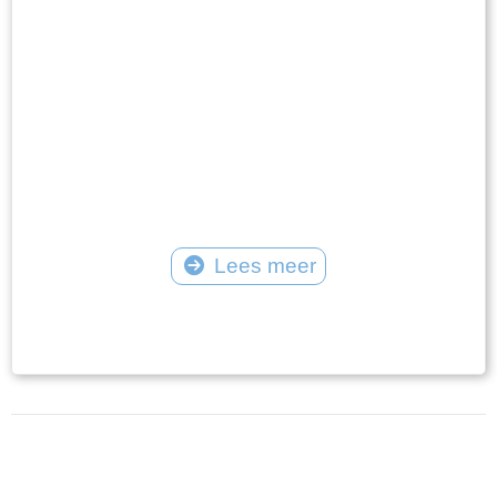
worden aangevaard.
Lees meer
Tekst: © Plaatselijk Belang Goingarijp Foto: © Plaatselijk Belang Goingarijp