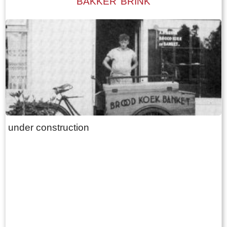
BAKKER BRINK
De state heeft visrechten en recht op
zwanenjacht. Op oude kaarten staat naast de
boerderij nog een wier. In 1511 wordt er nog een
stinsgracht genoemd. Uit het Register van
aanbreng van 1511 blijkt dat Epa Ighaz “eijgen
geërffd” eigenaar is en Albert Hoytes pachtboer
op de grootste boerderij onder Folsgara. De
boerderij omvat dan LXXX (80) ponden land,
waarvan “36 ponden Hooijland, 31 ponden
under construction
Grasland en 7 ponden Reijdland”. Het land ten
zuiden van de boerderij wordt het “lege meden”
genoemd, waaraan het rijeedmeer (rietmeer) ligt.
Het rijeedland (rietland) ligt tegen de “die grote
Rien”. Verder is er nog “6 ponden saedlant
leggende, om ende om op ende an Epas vors.
stins graft”. Deze stinsgracht omsloot de