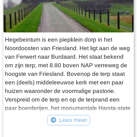
waar. De laatste bewoner van Jongemastate
was Burgemeester van Slooten. Hij was
burgemeester van de gemeente
Rauwerderhem. Het voormalige gemeentehuis
staat een eindje verderop. Het is moeilijk voor te
Hegebeintum is een piepklein dorp in het
stellen maar toen hij verhuisde heeft hij de state
Noordoosten van Friesland. Het ligt aan de weg
met de grond gelijk laten maken. Misschien
van Ferwert naar Burdaard. Het staat bekend
heeft hij tevergeefs een advertentie geplaatst in
om zijn terp, met 8.80 boven NAP verreweg de
de Leeuwarder Courant met de vraag of iemand
hoogste van Friesland. Bovenop de terp staat
zijn ambtswoning zou willen overnemen voor
een (deels) middeleeuwse kerk met een paar
een schappelijk prijsje. Wellicht bij gebrek aan
huizen waaronder de voormalige pastorie.
belangstelling heeft Burgemeester van Slooten
Verspreid om de terp en op de terprand een
er korte metten mee gemaakt. Opgeruimd staat
paar boerderijen, het monumentale Harsta-state
netjes moet hij hebben gedacht, terwijl hij de
en een dozijn huizen. Gisteren was ik er op een
Lees meer
deur voor de laatste keer achter zich sloot!
druilerige dag in december. Voordeel van deze
Tekst: © Bauke Folkertsma Foto: © Bauke Folkertsma
periode is dat de bomen rondom het kerkhof