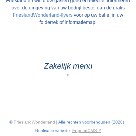
Friesland en wilt u uw gasten goed en effectief informeren
over de omgeving van uw bedrijf bestel dan de gratis
FrieslandWonderland-flyers
voor op uw balie, in uw
folderrek of informatiemap!
Zakelijk menu
•
©
FrieslandWonderland
| Alle rechten voorbehouden (2026) |
Realisatie website:
ErfgoedCMS™