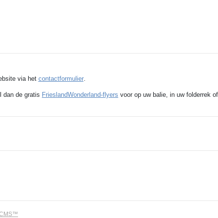
ebsite via het
contactformulier
.
l dan de gratis
FrieslandWonderland-flyers
voor op uw balie, in uw folderrek of
dCMS™