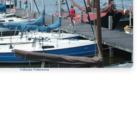
©:Bauke Folkertsma