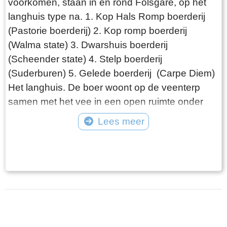
voorkomen, staan in en rond Folsgare, op het
langhuis type na. 1. Kop Hals Romp boerderij
(Pastorie boerderij) 2. Kop romp boerderij
(Walma state) 3. Dwarshuis boerderij
(Scheender state) 4. Stelp boerderij
(Suderburen) 5. Gelede boerderij (Carpe Diem)
Het langhuis. De boer woont op de veenterp
samen met het vee in een open ruimte onder
één dak. De ontwikkeling van de boerderij gaat
Lees meer
de volgende fase in, als de boer gescheiden
Tekst: © Wytske Heida Foto: © Atlas Friesland
van het vee gaat wonen. Het woonhuis is van
de schuur gescheiden door het middenhuis, dat
lager is dan het voorhuis. Daarachter de schuur,
die in lengte varieert afhankelijk van het aantal
stuks vee dat de boer heeft. Het hooi wordt
naast de boerderij in de hooiberg opgeslagen.