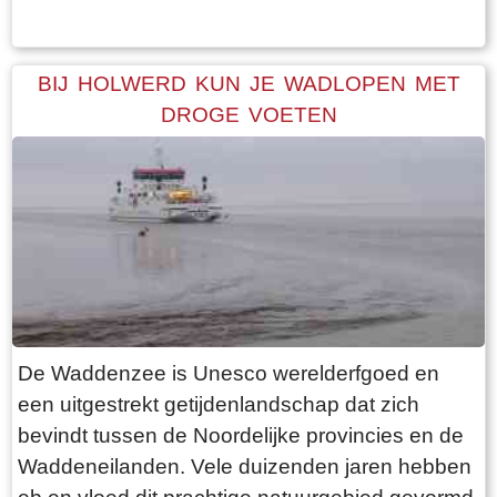
geen blad dragen. Daardoor heb je een
optimaal uitzicht op de terp en haar bebouwing.
Een ideale dag voor een “rondje om de kerk”.
BIJ HOLWERD KUN JE WADLOPEN MET
Vanaf de parkeerplaats bij het
DROGE VOETEN
bezoekerscentrum loop je via een voetpad van
rode klinkers de terp op. De kerk is helaas dicht,
want deze is aan de binnenkant ook de moeite
waard. Er hangt een aantal historische houten
rouwborden aan de muur. In de huizen brandt
licht en de kachel. Aan de andere kant van de
terp loop je weer naar beneden, nu via voetpad
van gele klinkers. Als je daarna links aanhoudt
De Waddenzee is Unesco werelderfgoed en
kom je gewoon weer uit waar je bent begonnen.
een uitgestrekt getijdenlandschap dat zich
Het is moeilijk voor te stellen dat een dergelijk
bevindt tussen de Noordelijke provincies en de
terp ooit door mensenhanden is gemaakt.
Waddeneilanden. Vele duizenden jaren hebben
Terpen hadden een belangrijke functie als