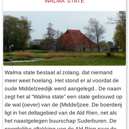
WALMA STATE
Mieddyk is. Hoe de boerderij er uit zag, kunnen
we lezen in een advertentie van 24 oktober
1787 in de LC: De Secretaris ADEMA, zal op
Dinsdag den 30 October 1787 ’s Na demiddags
om 1 Uur, in het Waapen van Sneek by de
Finale Palm slag verkopen Een uitmuntende
ZATHE en LANDEN met de Huizinge, Schure,
Hovinge en wydere annexen gelegen in
Folsgare, groot in het geheel, 40 een tweede
Walma state bestaat al zolang, dat niemand
Pondematen belast met 19 Floreen by JELLE
meer weet hoelang. Het stond er al voordat de
PYTTERS bewoond Petry en May 1793 vry van
oude Middelzeedijk werd aangelegd.. De naam
Huur, te huur doende boven de lasten a 222
zegt het al “Walma state” een state gebouwd op
Car. Guldens waarop per Pondem. geboden is
de wal (oever) van de (Middel)zee. De boerderij
111 g.gls. Jelle Pytters (Pieters) is de zoon van
ligt in het deltagebied van de Ald Rien, net als
Pytter Jelles en Ytie Jorrits. Pytter en Ytie zijn in
het naastgelegen buurschap Suderburen. De
1757 getrouwd in Oosthem en boeren daarna in
noordelijke aftakking van de Ald Rien naar de