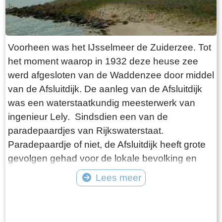
groot deel in de kwelders en het slik van de
Waddenzee. Als je parkeert op de kleine
parkeerplaats ter plaatse van de dijkovergang
heb je een mooie wandeling voor de boeg naar
Voorheen was het IJsselmeer de Zuiderzee. Tot
het einde van de pier. Het fiets- en wandelpad
het moment waarop in 1932 deze heuse zee
ligt op een verheven talud zodat je een prachtig
werd afgesloten van de Waddenzee door middel
enigszins verhoogd uitzicht hebt. De eerste paar
van de Afsluitdijk. De aanleg van de Afsluitdijk
honderd meter loop je te midden van typische
was een waterstaatkundig meesterwerk van
kwelders. Verschillende soorten begroeiing
ingenieur Lely. Sindsdien een van de
volgen elkaar op. Naarmate je de slikvelden
paradepaardjes van Rijkswaterstaat.
nadert verandert het gebied. Van afbrokkelende
Paradepaardje of niet, de Afsluitdijk heeft grote
grove sliksculpturen tot slikvelden met vloeiende
gevolgen gehad voor de lokale bevolking en
vormen, doorsneden door slenken en geulen.
aanliggende havenplaatsen en achterland.
Lees meer
Vervolgens kom je terecht in een gedeelte waar
Vissers werd grotendeels hun broodwinning
de slikvelden door mensenhand in stukken
Tekst: © Bauke Folkertsma Foto: © Bauke Folkertsma
ontnomen alsmede de bijbehorende industriële
worden gesneden door rijshouten dammen.
activiteiten. Vissersdorpen en steden kwamen