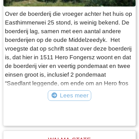
een vernieuwend plan om de Waddenzee en
het IJsselmeer weer met elkaar te verbinden".
Over de boerderij die vroeger achter het huis op
Wikipedia zegt dat een zee "een grote
Easthimmerwei 25 stond, is weinig bekend. De
hoeveelheid water is die in open verbinding
boerderij lag, samen met een aantal andere
staat met een andere zee". Ik weet niet hoeveel
boerderijen op de oude Middelzeedyk. Het
moeite het kost om een geografische naam te
vroegste dat op schrift staat over deze boerderij
wijzigen maar wat mij betreft krijgt de Zuiderzee
is, dat hier in 1511 Hero Fongersz woont en dat
een comeback.
de boerderij vier en veertig pondemaat en twee
einsen groot is, inclusief 2 pondemaat
“Saedlant leggende, om ende om an Hero fros
huijs ende Heem“. Het weiland ligt vanaf de
Lees meer
boerderij tot aan de Mieddyk en het “hoijland” ligt
Tekst: © Wytske Heida Foto: © Atse Bruin
in het Meerland (Marlân). De boer moet over het
Tiltsje, Suderbuursterleane, door het dorp
Folsgara naar de Tsjaerddyk om bij het land te
komen, aangezien er geen verbinding over de