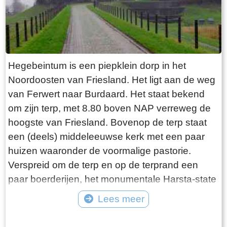
waar. De laatste bewoner van Jongemastate
was Burgemeester van Slooten. Hij was
burgemeester van de gemeente
Rauwerderhem. Het voormalige gemeentehuis
staat een eindje verderop. Het is moeilijk voor te
Hegebeintum is een piepklein dorp in het
stellen maar toen hij verhuisde heeft hij de state
Noordoosten van Friesland. Het ligt aan de weg
met de grond gelijk laten maken. Misschien
van Ferwert naar Burdaard. Het staat bekend
heeft hij tevergeefs een advertentie geplaatst in
om zijn terp, met 8.80 boven NAP verreweg de
de Leeuwarder Courant met de vraag of iemand
hoogste van Friesland. Bovenop de terp staat
zijn ambtswoning zou willen overnemen voor
een (deels) middeleeuwse kerk met een paar
een schappelijk prijsje. Wellicht bij gebrek aan
huizen waaronder de voormalige pastorie.
belangstelling heeft Burgemeester van Slooten
Verspreid om de terp en op de terprand een
er korte metten mee gemaakt. Opgeruimd staat
paar boerderijen, het monumentale Harsta-state
netjes moet hij hebben gedacht, terwijl hij de
en een dozijn huizen. Gisteren was ik er op een
Lees meer
deur voor de laatste keer achter zich sloot!
druilerige dag in december. Voordeel van deze
Tekst: © Bauke Folkertsma Foto: © Bauke Folkertsma
periode is dat de bomen rondom het kerkhof