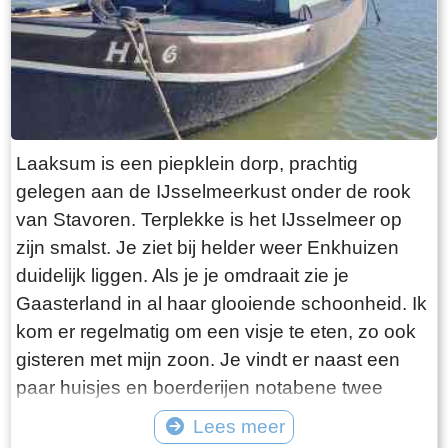
Laaksum is een piepklein dorp, prachtig
gelegen aan de IJsselmeerkust onder de rook
van Stavoren. Terplekke is het IJsselmeer op
zijn smalst. Je ziet bij helder weer Enkhuizen
duidelijk liggen. Als je je omdraait zie je
Gaasterland in al haar glooiende schoonheid. Ik
kom er regelmatig om een visje te eten, zo ook
gisteren met mijn zoon. Je vindt er naast een
paar huisjes en boerderijen notabene twee
visrestaurants op steenworp afstand van elkaar.
Lees meer
Er schijnt het jaar rond voldoende klandizie te