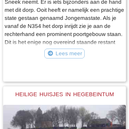
Sneek neemt. Er is iets bijzonders aan de hand
en vangen regelmatig bot bij Laaksum. Ik hoor
met dit dorp. Ooit heeft er namelijk een prachtige
dat de ze inmiddels aardig op leeftijd zijn, in
state gestaan genaamd Jongemastate. Als je
ieder geval over de zestig. Ik hoop dat ze het
vanaf de N354 het dorp inrijdt zie je aan de
nog even kunnen volhouden tot aan hun
rechterhand een prominent poortgebouw staan.
pensioenleeftijd. Want zodra zij ermee stoppen
Dit is het enige nog overeind staande restant
vangt iedereen bot bij Laaksum.
van Jongemastate. Het poortgebouw geeft
Lees meer
toegang tot het park Jongemastate. In het
Tekst: © Bauke Folkertsma Foto: © Bauke Folkertsma
poortgebouw zit een zware groene deur waarop
met statige sierletters “gelieve de deur te sluiten
aub”. Het is de moeite waard om het park eens
te bekijken. Je vindt er stinzenflora en stenen
HEILIGE HUISJES IN HEGEBEINTUM
restanten van de state die er eens gestaan
heeft. Grote brokken zandsteen liggen her en
der verspreid door het park alsof er een enorme
explosie heeft plaatsgevonden. Niets is minder