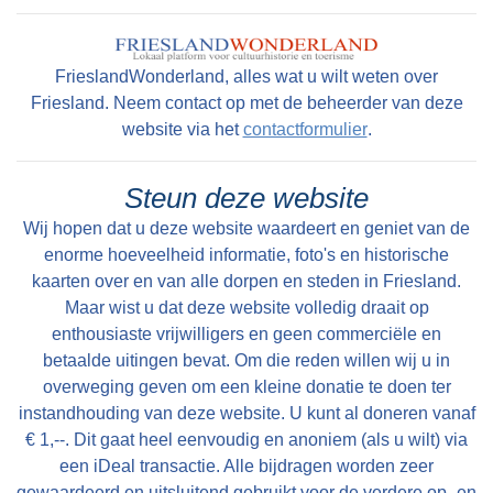
Het laatste langhuis met de bijbehorende
hooiberg in Fryslân staat, volledig
gerestaureerd, in het dorp Warten. Het is als
FrieslandWonderland, alles wat u wilt weten over
museum ingericht ( bouwjaar 1725)
Friesland. Neem contact op met de beheerder van deze
website via het
contactformulier
.
Steun deze website
Wij hopen dat u deze website waardeert en geniet van de
enorme hoeveelheid informatie, foto's en historische
kaarten over en van alle dorpen en steden in Friesland.
Maar wist u dat deze website volledig draait op
enthousiaste vrijwilligers en geen commerciële en
betaalde uitingen bevat. Om die reden willen wij u in
overweging geven om een kleine donatie te doen ter
instandhouding van deze website. U kunt al doneren vanaf
€ 1,--. Dit gaat heel eenvoudig en anoniem (als u wilt) via
een iDeal transactie. Alle bijdragen worden zeer
gewaardeerd en uitsluitend gebruikt voor de verdere op- en