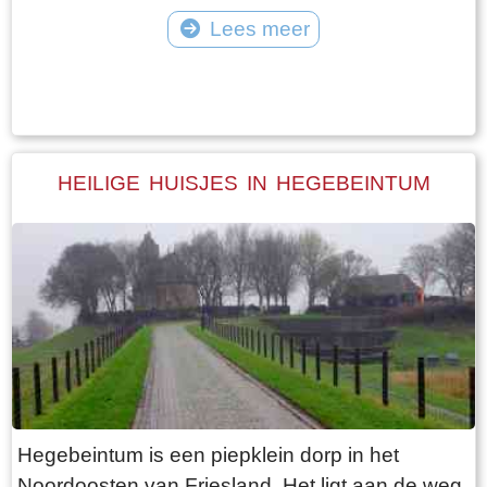
vangt iedereen bot bij Laaksum.
van Jongemastate. Het poortgebouw geeft
Lees meer
toegang tot het park Jongemastate. In het
Tekst: © Bauke Folkertsma Foto: © Bauke Folkertsma
poortgebouw zit een zware groene deur waarop
met statige sierletters “gelieve de deur te sluiten
aub”. Het is de moeite waard om het park eens
te bekijken. Je vindt er stinzenflora en stenen
HEILIGE HUISJES IN HEGEBEINTUM
restanten van de state die er eens gestaan
heeft. Grote brokken zandsteen liggen her en
der verspreid door het park alsof er een enorme
explosie heeft plaatsgevonden. Niets is minder
waar. De laatste bewoner van Jongemastate
was Burgemeester van Slooten. Hij was
burgemeester van de gemeente
Rauwerderhem. Het voormalige gemeentehuis
staat een eindje verderop. Het is moeilijk voor te
Hegebeintum is een piepklein dorp in het
stellen maar toen hij verhuisde heeft hij de state
Noordoosten van Friesland. Het ligt aan de weg