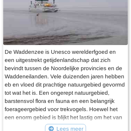
want deze is aan de binnenkant ook de moeite
waard. Er hangt een aantal historische houten
rouwborden aan de muur. In de huizen brandt
licht en de kachel. Aan de andere kant van de
terp loop je weer naar beneden, nu via voetpad
van gele klinkers. Als je daarna links aanhoudt
De Waddenzee is Unesco werelderfgoed en
kom je gewoon weer uit waar je bent begonnen.
een uitgestrekt getijdenlandschap dat zich
Het is moeilijk voor te stellen dat een dergelijk
bevindt tussen de Noordelijke provincies en de
terp ooit door mensenhanden is gemaakt.
Waddeneilanden. Vele duizenden jaren hebben
Terpen hadden een belangrijke functie als
eb en vloed dit prachtige natuurgebied gevormd
bescherming tegen overstromingen vanuit zee.
tot wat het is. Een ongerept natuurgebied,
Na de aanleg van dijken werden ze, ontdaan
barstensvol flora en fauna en een belangrijk
van hun nut, voor het grootste deel weer
foerageergebied voor trekvogels. Hoewel het
afgegraven. De vruchtbare grond naar elders
een enorm gebied is blijkt het lastig om het van
verscheept. Hoe rigoureus deze vorm van
dichtbij te zien en ervaren. Natuurlijk kun je in
Lees meer
“mijnbouw” tekeer ging zie je het best in