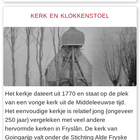
Walma State is één van de boerderijen op deze
dijk. Walma state is vanouds een adellijke state.
KERK EN KLOKKENSTOEL
De state heeft visrechten en recht op
zwanenjacht. Op oude kaarten staat naast de
boerderij nog een wier. In 1511 wordt er nog een
stinsgracht genoemd. Uit het Register van
aanbreng van 1511 blijkt dat Epa Ighaz “eijgen
geërffd” eigenaar is en Albert Hoytes pachtboer
op de grootste boerderij onder Folsgara. De
boerderij omvat dan LXXX (80) ponden land,
waarvan “36 ponden Hooijland, 31 ponden
Het kerkje dateert uit 1770 en staat op de plek
Grasland en 7 ponden Reijdland”. Het land ten
van een vorige kerk uit de Middeleeuwse tijd.
zuiden van de boerderij wordt het “lege meden”
Het eenvoudige kerkje is relatief jong (ongeveer
genoemd, waaraan het rijeedmeer (rietmeer) ligt.
250 jaar) vergeleken met veel andere
Het rijeedland (rietland) ligt tegen de “die grote
hervormde kerken in Fryslân. De kerk van
Rien”. Verder is er nog “6 ponden saedlant
Goingarijp valt onder de Stichting Alde Fryske