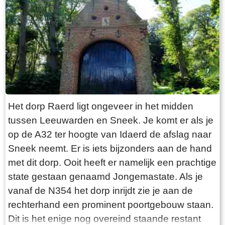
“Laaksumer Bot” suggereert dat de vis terplekke
gevangen wordt. En niets is minder waar.
Tegenover de twee visrestaurants ligt in het
kleinste haventje van Europa eenzaam en
alleen de HL6. Navraag in het restaurant leert
dan dit de vissersboot van de gebroeders De
Vries is. Zij zijn de laatste overgebleven vissers
van Laaksum. Eerder was er sprake van een
Het dorp Raerd ligt ongeveer in het midden
bescheiden vloot maar de meeste vissers van
tussen Leeuwarden en Sneek. Je komt er als je
Laaksum zijn er al lang geleden mee gestopt.
op de A32 ter hoogte van Idaerd de afslag naar
De gebroeders De Vries houden het dus nog vol
Sneek neemt. Er is iets bijzonders aan de hand
en vangen regelmatig bot bij Laaksum. Ik hoor
met dit dorp. Ooit heeft er namelijk een prachtige
dat de ze inmiddels aardig op leeftijd zijn, in
state gestaan genaamd Jongemastate. Als je
ieder geval over de zestig. Ik hoop dat ze het
vanaf de N354 het dorp inrijdt zie je aan de
nog even kunnen volhouden tot aan hun
rechterhand een prominent poortgebouw staan.
pensioenleeftijd. Want zodra zij ermee stoppen
Dit is het enige nog overeind staande restant