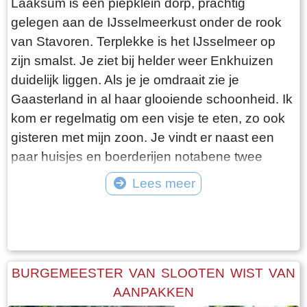
Laaksum is een piepklein dorp, prachtig
gelegen aan de IJsselmeerkust onder de rook
van Stavoren. Terplekke is het IJsselmeer op
zijn smalst. Je ziet bij helder weer Enkhuizen
duidelijk liggen. Als je je omdraait zie je
Gaasterland in al haar glooiende schoonheid. Ik
kom er regelmatig om een visje te eten, zo ook
gisteren met mijn zoon. Je vindt er naast een
paar huisjes en boerderijen notabene twee
visrestaurants op steenworp afstand van elkaar.
Lees meer
Er schijnt het jaar rond voldoende klandizie te
Tekst: © Bauke Folkertsma Foto: © Bauke Folkertsma
zijn voor beide en dat stelt gerust. Gisteren
stond er “Laaksumer Bot” op de kaart bij het
linker restaurant dat sinds een paar jaar in de
voormalige zoutloods gevestigd is. Zolang de
BURGEMEESTER VAN SLOOTEN WIST VAN
voorraad strekt welteverstaan. De naam
AANPAKKEN