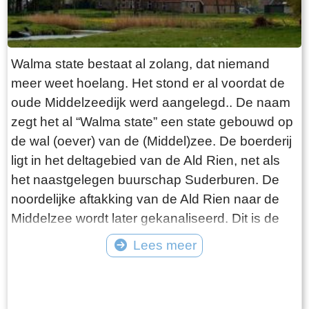
de pont gaat varen!
Walma state bestaat al zolang, dat niemand
meer weet hoelang. Het stond er al voordat de
oude Middelzeedijk werd aangelegd.. De naam
zegt het al “Walma state” een state gebouwd op
de wal (oever) van de (Middel)zee. De boerderij
ligt in het deltagebied van de Ald Rien, net als
het naastgelegen buurschap Suderburen. De
noordelijke aftakking van de Ald Rien naar de
Middelzee wordt later gekanaliseerd. Dit is de
Folsgaasteropvaart. Een kreek die hierop uit
Lees meer
komt, is de oude opvaart naar de boerderij. Bij
Tekst: © Wytske Heida Foto: © Atse Bruin
de aanleg van de oude Middelzeedijk wordt
gebruik gemaakt van de terpen die er al zijn.