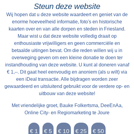
cum uxore bewoond tot St Petry en May 1801
Steun deze website
en kan alsdan vry van Huuringe door den Koper
Wij hopen dat u deze website waardeert en geniet van de
worden aangevaard.
enorme hoeveelheid informatie, foto's en historische
kaarten over en van alle dorpen en steden in Friesland.
Maar wist u dat deze website volledig draait op
enthousiaste vrijwilligers en geen commerciële en
betaalde uitingen bevat. Om die reden willen wij u in
overweging geven om een kleine donatie te doen ter
instandhouding van deze website. U kunt al doneren vanaf
€ 1,--. Dit gaat heel eenvoudig en anoniem (als u wilt) via
een iDeal transactie. Alle bijdragen worden zeer
gewaardeerd en uitsluitend gebruikt voor de verdere op- en
uitbouw van deze website!
Met vriendelijke groet, Bauke Folkertsma, DeeEnAa,
Online City- en Regiomarketing te Joure