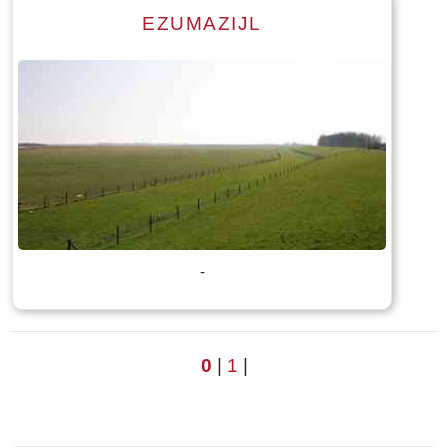
EZUMAZIJL
Lees meer
Tekst: © Foto: © Stenden Hogeschool opleiding International
Tourism management
-
0
|
1
|