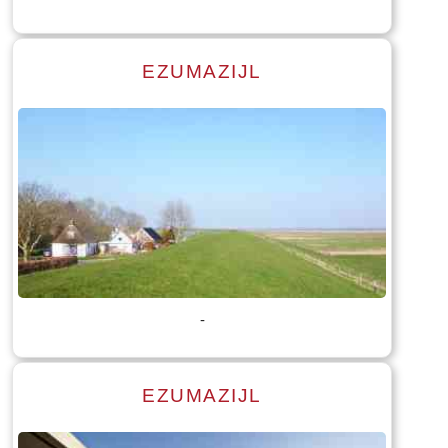
EZUMAZIJL
Lees meer
Tekst: © Foto: © Stenden Hogeschool opleiding International
Tourism management
-
EZUMAZIJL