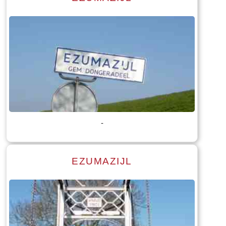
Lees meer
Tekst: © Foto: © Bauke Folkertsma
-
EZUMAZIJL