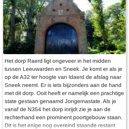
“Laaksumer Bot” suggereert dat de vis terplekke
gevangen wordt. En niets is minder waar.
Tegenover de twee visrestaurants ligt in het
kleinste haventje van Europa eenzaam en
alleen de HL6. Navraag in het restaurant leert
dan dit de vissersboot van de gebroeders De
Vries is. Zij zijn de laatste overgebleven vissers
van Laaksum. Eerder was er sprake van een
Het dorp Raerd ligt ongeveer in het midden
bescheiden vloot maar de meeste vissers van
tussen Leeuwarden en Sneek. Je komt er als je
Laaksum zijn er al lang geleden mee gestopt.
op de A32 ter hoogte van Idaerd de afslag naar
De gebroeders De Vries houden het dus nog vol
Sneek neemt. Er is iets bijzonders aan de hand
en vangen regelmatig bot bij Laaksum. Ik hoor
met dit dorp. Ooit heeft er namelijk een prachtige
dat de ze inmiddels aardig op leeftijd zijn, in
state gestaan genaamd Jongemastate. Als je
ieder geval over de zestig. Ik hoop dat ze het
vanaf de N354 het dorp inrijdt zie je aan de
nog even kunnen volhouden tot aan hun
rechterhand een prominent poortgebouw staan.
pensioenleeftijd. Want zodra zij ermee stoppen
Dit is het enige nog overeind staande restant