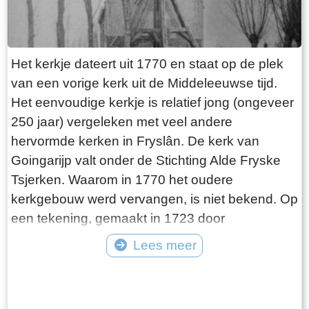
Het kerkje dateert uit 1770 en staat op de plek
van een vorige kerk uit de Middeleeuwse tijd.
Het eenvoudige kerkje is relatief jong (ongeveer
250 jaar) vergeleken met veel andere
hervormde kerken in Fryslân. De kerk van
Goingarijp valt onder de Stichting Alde Fryske
Tsjerken. Waarom in 1770 het oudere
kerkgebouw werd vervangen, is niet bekend. Op
een tekening, gemaakt in 1723 door
Stellingwerf, ziet het kerkje er niet bouwvallig uit.
Lees meer
De Hervormde Gemeente van Goingarijp
Tekst: © Plaatselijk Belang Goingarijp Foto: © PBG - kerk en klokkenstoel
vormde samen met het drie kilometer verderop
begin twintigste eeuw
gelegen dorp Broek een gecombineerde