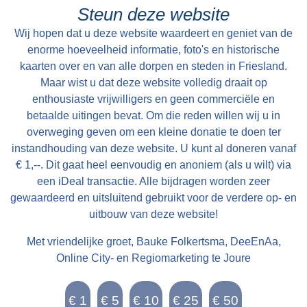
waarvan “36 ponden Hooijland, 31 ponden
Steun deze website
Grasland en 7 ponden Reijdland”. Het land ten
Wij hopen dat u deze website waardeert en geniet van de
zuiden van de boerderij wordt het “lege meden”
enorme hoeveelheid informatie, foto's en historische
genoemd, waaraan het rijeedmeer (rietmeer) ligt.
kaarten over en van alle dorpen en steden in Friesland.
Maar wist u dat deze website volledig draait op
Het rijeedland (rietland) ligt tegen de “die grote
enthousiaste vrijwilligers en geen commerciële en
Rien”. Verder is er nog “6 ponden saedlant
betaalde uitingen bevat. Om die reden willen wij u in
leggende, om ende om op ende an Epas vors.
overweging geven om een kleine donatie te doen ter
stins graft”. Deze stinsgracht omsloot de
instandhouding van deze website. U kunt al doneren vanaf
stinswier en lag tegen het “saedland” aan. Een
€ 1,--. Dit gaat heel eenvoudig en anoniem (als u wilt) via
andere naam die wordt gebruikt voor stinswier is
een iDeal transactie. Alle bijdragen worden zeer
gewaardeerd en uitsluitend gebruikt voor de verdere op- en
‘wijer’. Deze naam komen we tegen in het
uitbouw van deze website!
Register van aanbreng bij de buurman van Epa
Ighaz op Suderburen. Lolla Taekaz is hier
Met vriendelijke groet, Bauke Folkertsma, DeeEnAa,
pachtboer en “dije halve huijssteed mijt die
Online City- en Regiomarketing te Joure
halve wijer hoert Epa voer XIV st “. Epa Ighaz is
dus eigenaar van de stins op Walma state en