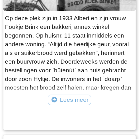
wordt de klok nog geluid ter aankondiging van
de kerkdiensten, bruiloften en begrafenissen.
Op deze plek zijn in 1933 Albert en zijn vrouw
Elke oudejaarsdag komen dorpsbewoners bij
Foukje Brink een bakkerij annex winkel
elkaar rondom de klokkenstoel om beurtelings
begonnen. Op huisnr. 11 staat inmiddels een
hangend aan het touw het oude jaar uit te
andere woning. “Altijd die heerlijke geur, vooral
luiden. Als je op het juiste tijdstip rond de kerk
als er suikerbrood werd gebakken", herinnert
wandelt, is de klok op de hele en halve uren te
een buurvrouw zich. Doordeweeks werden de
horen met zijn mooie vérdragende klank.
bestellingen voor `bûtenùt` aan huis gebracht
door zoon Hyltje. De inwoners in het `doarp`
moesten het brood zelf halen, maar kregen dan
wel als beloning een stuk `koarstekoeke` mee.
Lees meer
Dit was een soort kruidkoek, waar de bakker de
Tekst: © Plaatselijk Belang Goingarijp Foto: © PBG - Albert voor de winkel met
kanten van afsneed om weg te geven aan de
de broodkar
klanten. Het werd daarom ook wel `kantkoek`
genoemd. De winkel en bakkerij waren het