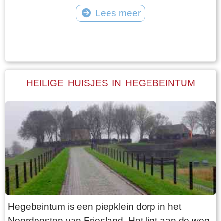
vangt iedereen bot bij Laaksum.
van Jongemastate. Het poortgebouw geeft
Lees meer
toegang tot het park Jongemastate. In het
Tekst: © Bauke Folkertsma Foto: © Bauke Folkertsma
poortgebouw zit een zware groene deur waarop
met statige sierletters “gelieve de deur te sluiten
aub”. Het is de moeite waard om het park eens
te bekijken. Je vindt er stinzenflora en stenen
HEILIGE HUISJES IN HEGEBEINTUM
restanten van de state die er eens gestaan
heeft. Grote brokken zandsteen liggen her en
der verspreid door het park alsof er een enorme
explosie heeft plaatsgevonden. Niets is minder
waar. De laatste bewoner van Jongemastate
was Burgemeester van Slooten. Hij was
burgemeester van de gemeente
Rauwerderhem. Het voormalige gemeentehuis
staat een eindje verderop. Het is moeilijk voor te
Hegebeintum is een piepklein dorp in het
stellen maar toen hij verhuisde heeft hij de state
Noordoosten van Friesland. Het ligt aan de weg