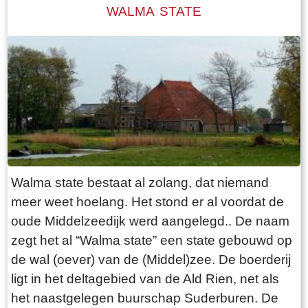
kloppend hart van het dorp. Albert en Foukje
WALMA STATE
waren echte dorpsmensen en stonden altijd
klaar voor de mensen van het dorp. Zo heeft
Albert Brink zich ook vele jaren ingezet als
voorzitter van Plaatselijk Belang. De bakkerij
was ook een soort `doarpsromte`: met
sinterklaas kon men sjoelen en ballengooien in
de bakkerij. Deze traditie wordt nog steeds
voortgezet, alleen is de plek veranderd. Bakker
Brink kreeg als eerste een telefoon. Als je wilde
Walma state bestaat al zolang, dat niemand
bellen kon je daar terecht, of de bakker kwam bij
meer weet hoelang. Het stond er al voordat de
je langs als er een bericht voor je was. Je wist
oude Middelzeedijk werd aangelegd.. De naam
toen niet beter, zo was je opgegroeid en het
zegt het al “Walma state” een state gebouwd op
werkte prima. Het huis bestond uit behalve de
de wal (oever) van de (Middel)zee. De boerderij
bakkerij, een woonkamer, een woonkeuken,
ligt in het deltagebied van de Ald Rien, net als
een slaapkamer en een winkel. De kinderen
het naastgelegen buurschap Suderburen. De