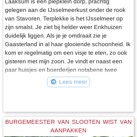
Laaksum is een piepklein dorp, prachtig
gelegen aan de IJsselmeerkust onder de rook
van Stavoren. Terplekke is het IJsselmeer op
zijn smalst. Je ziet bij helder weer Enkhuizen
duidelijk liggen. Als je je omdraait zie je
Gaasterland in al haar glooiende schoonheid. Ik
kom er regelmatig om een visje te eten, zo ook
gisteren met mijn zoon. Je vindt er naast een
paar huisjes en boerderijen notabene twee
visrestaurants op steenworp afstand van elkaar.
Lees meer
Er schijnt het jaar rond voldoende klandizie te
Tekst: © Bauke Folkertsma Foto: © Bauke Folkertsma
zijn voor beide en dat stelt gerust. Gisteren
stond er “Laaksumer Bot” op de kaart bij het
linker restaurant dat sinds een paar jaar in de
voormalige zoutloods gevestigd is. Zolang de
BURGEMEESTER VAN SLOOTEN WIST VAN
voorraad strekt welteverstaan. De naam
AANPAKKEN