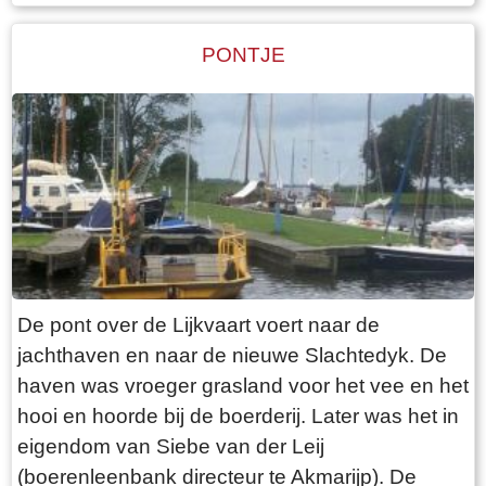
kerkelijke gemeente. De dorpen deelden de
predikant. Tot in de twintigste eeuw werd de
PONTJE
dominee van het ene dorp naar het andere dorp
geroeid. Dat was een hele opgave, zowel voor
de roeiers als voor de dominee zelf, vooral als
het slecht weer was. Boven de ingang aan de
zuidzijde van de kerk is een steen ingemetseld
waarop te lezen staat: `De eerste steen deser
Nieuwe kerke was gelegd door Frans Julius
Johan van Eisinga aet 18 Kleinzoon van de
heer Grietman Vegelin van Claerbergen`. De
De pont over de Lijkvaart voert naar de
kerk heeft zes gebrandschilderde ramen,
jachthaven en naar de nieuwe Slachtedyk. De
gemaakt door Ype Staak, een 18e eeuwse
haven was vroeger grasland voor het vee en het
glazenier uit Sneek. Dat deze ramen in goede
hooi en hoorde bij de boerderij. Later was het in
staat bewaard zijn gebleven, zegt vermoedelijk
eigendom van Siebe van der Leij
iets over de moeilijke bereikbaarheid van
(boerenleenbank directeur te Akmarijp). De