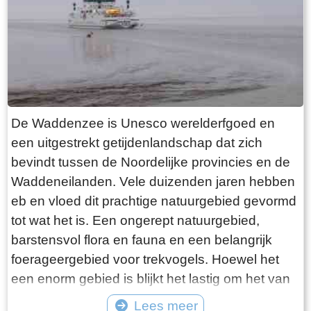
want deze is aan de binnenkant ook de moeite
waard. Er hangt een aantal historische houten
rouwborden aan de muur. In de huizen brandt
licht en de kachel. Aan de andere kant van de
terp loop je weer naar beneden, nu via voetpad
van gele klinkers. Als je daarna links aanhoudt
De Waddenzee is Unesco werelderfgoed en
kom je gewoon weer uit waar je bent begonnen.
een uitgestrekt getijdenlandschap dat zich
Het is moeilijk voor te stellen dat een dergelijk
bevindt tussen de Noordelijke provincies en de
terp ooit door mensenhanden is gemaakt.
Waddeneilanden. Vele duizenden jaren hebben
Terpen hadden een belangrijke functie als
eb en vloed dit prachtige natuurgebied gevormd
bescherming tegen overstromingen vanuit zee.
tot wat het is. Een ongerept natuurgebied,
Na de aanleg van dijken werden ze, ontdaan
barstensvol flora en fauna en een belangrijk
van hun nut, voor het grootste deel weer
foerageergebied voor trekvogels. Hoewel het
afgegraven. De vruchtbare grond naar elders
een enorm gebied is blijkt het lastig om het van
verscheept. Hoe rigoureus deze vorm van
dichtbij te zien en ervaren. Natuurlijk kun je in
Lees meer
“mijnbouw” tekeer ging zie je het best in