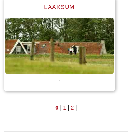
LAAKSUM
Lees meer
Tekst: © Foto: © Bauke Folkertsma
-
0
|
1
|
2
|