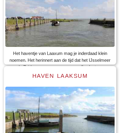
Het haventje van Laaxum mag je inderdaad klein
noemen. Het herinnert aan de tijd dat het IJsselmeer
nog de Zuiderzee was en nagenoeg alle plaatsen aan
de Friese kust visserij bedreven. Er worden in
HAVEN LAAKSUM
Laaxum jaarlijks zeilwedstrijden gehouden met
Staverse jollen, een type vissersschip dat in vroegere
tijden ook in Laaxum gebruikt werd. In 2012 werd het
honderdjarige bestaan van de haven gevierd.
Lees meer