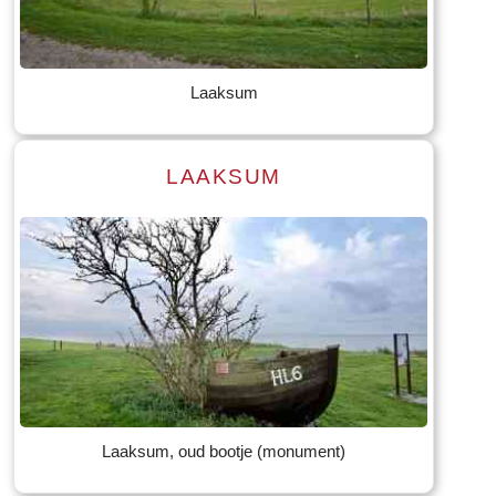
Tekst: © Foto: © Hendrik van Kampen
Laaksum
LAAKSUM
Lees meer
Tekst: © Foto: © Bernard Veerman
Laaksum, oud bootje (monument)