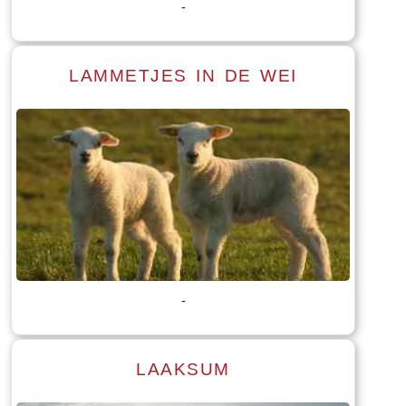
-
LAMMETJES IN DE WEI
Lees meer
Tekst: © Foto: © Hendrik van Kampen
-
LAAKSUM