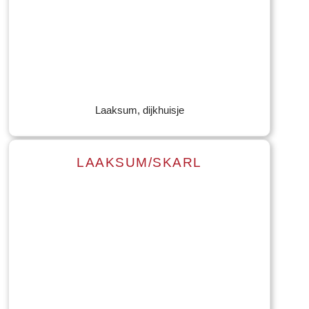
Lees meer
Tekst: © Foto: © Bernard Veerman
Laaksum, dijkhuisje
LAAKSUM/SKARL
Lees meer
Tekst: © Foto: © Bernard Veerman