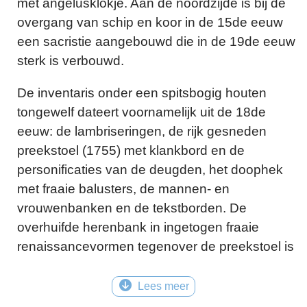
met angelusklokje. Aan de noordzijde is bij de
overgang van schip en koor in de 15de eeuw
een sacristie aangebouwd die in de 19de eeuw
sterk is verbouwd.
De inventaris onder een spitsbogig houten
tongewelf dateert voornamelijk uit de 18de
eeuw: de lambriseringen, de rijk gesneden
preekstoel (1755) met klankbord en de
personificaties van de deugden, het doophek
met fraaie balusters, de mannen- en
vrouwenbanken en de tekstborden. De
overhuifde herenbank in ingetogen fraaie
renaissancevormen tegenover de preekstoel is
al van 1604. De twee rouwborden (1664 en
1695) gedenken leden van de familie Hettinga.
Lees meer
Willem Hardorff uit
Leeuwarden
bouwde in