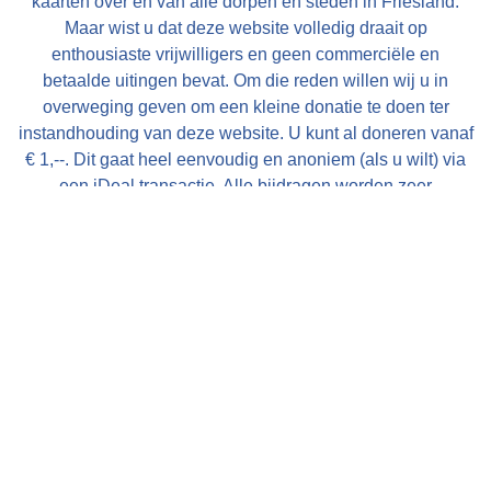
kaarten over en van alle dorpen en steden in Friesland.
Maar wist u dat deze website volledig draait op
enthousiaste vrijwilligers en geen commerciële en
betaalde uitingen bevat. Om die reden willen wij u in
overweging geven om een kleine donatie te doen ter
instandhouding van deze website. U kunt al doneren vanaf
€ 1,--. Dit gaat heel eenvoudig en anoniem (als u wilt) via
een iDeal transactie. Alle bijdragen worden zeer
gewaardeerd en uitsluitend gebruikt voor de verdere op- en
uitbouw van deze website!
Met vriendelijke groet, Bauke Folkertsma, DeeEnAa,
Online City- en Regiomarketing te Joure
Verberg deze mededeling
Nieuw! Heeft u een accommodatie of toeristisch bedrijf in
Friesland en wilt u uw gasten goed en effectief informeren