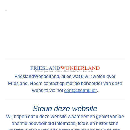
1867 het orgel dat plaats kreeg op een tribune
boven een fraaie scheidingswand uit de 18de
eeuw.
Locatie
Huylckensteinstrjitte 4 - 8835XM, Easterlittens
Colofon
Peter Karstkarel
FrieslandWonderland, alles wat u wilt weten over
Friesland. Neem contact op met de beheerder van deze
website via het
contactformulier
.
Steun deze website
Wij hopen dat u deze website waardeert en geniet van de
enorme hoeveelheid informatie, foto's en historische