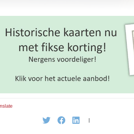
nslate
|