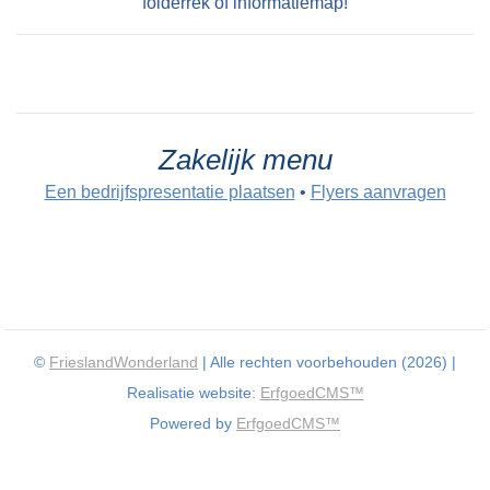
folderrek of informatiemap!
Zakelijk menu
Een bedrijfspresentatie plaatsen
•
Flyers aanvragen
©
FrieslandWonderland
| Alle rechten voorbehouden (2026) |
Realisatie website:
ErfgoedCMS™
Powered by
ErfgoedCMS™