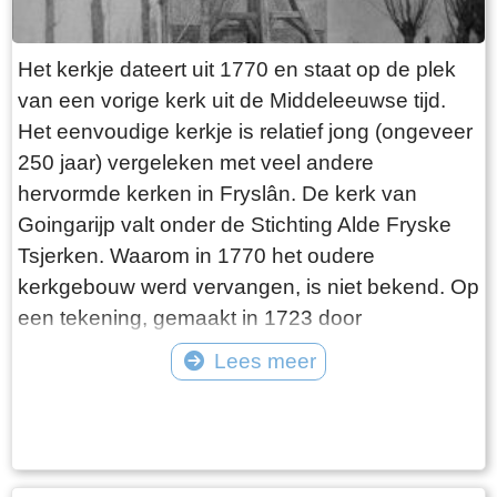
Het kerkje dateert uit 1770 en staat op de plek
van een vorige kerk uit de Middeleeuwse tijd.
Het eenvoudige kerkje is relatief jong (ongeveer
250 jaar) vergeleken met veel andere
hervormde kerken in Fryslân. De kerk van
Goingarijp valt onder de Stichting Alde Fryske
Tsjerken. Waarom in 1770 het oudere
kerkgebouw werd vervangen, is niet bekend. Op
een tekening, gemaakt in 1723 door
Stellingwerf, ziet het kerkje er niet bouwvallig uit.
Lees meer
De Hervormde Gemeente van Goingarijp
Tekst: © Plaatselijk Belang Goingarijp Foto: © PBG - kerk en klokkenstoel
vormde samen met het drie kilometer verderop
begin twintigste eeuw
gelegen dorp Broek een gecombineerde
kerkelijke gemeente. De dorpen deelden de