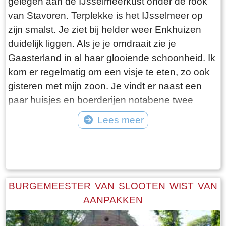
gelegen aan de IJsselmeerkust onder de rook
van Stavoren. Terplekke is het IJsselmeer op
zijn smalst. Je ziet bij helder weer Enkhuizen
duidelijk liggen. Als je je omdraait zie je
Gaasterland in al haar glooiende schoonheid. Ik
kom er regelmatig om een visje te eten, zo ook
gisteren met mijn zoon. Je vindt er naast een
paar huisjes en boerderijen notabene twee
visrestaurants op steenworp afstand van elkaar.
Lees meer
Er schijnt het jaar rond voldoende klandizie te
Tekst: © Bauke Folkertsma Foto: © Bauke Folkertsma
zijn voor beide en dat stelt gerust. Gisteren
stond er “Laaksumer Bot” op de kaart bij het
linker restaurant dat sinds een paar jaar in de
voormalige zoutloods gevestigd is. Zolang de
BURGEMEESTER VAN SLOOTEN WIST VAN
voorraad strekt welteverstaan. De naam
AANPAKKEN
“Laaksumer Bot” suggereert dat de vis terplekke