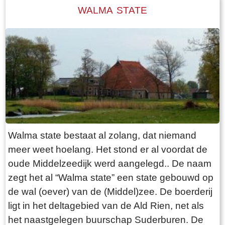
predikant. Tot in de twintigste eeuw werd de
WALMA STATE
dominee van het ene dorp naar het andere dorp
geroeid. Dat was een hele opgave, zowel voor
de roeiers als voor de dominee zelf, vooral als
het slecht weer was. Boven de ingang aan de
zuidzijde van de kerk is een steen ingemetseld
waarop te lezen staat: `De eerste steen deser
Nieuwe kerke was gelegd door Frans Julius
Johan van Eisinga aet 18 Kleinzoon van de
heer Grietman Vegelin van Claerbergen`. De
Walma state bestaat al zolang, dat niemand
kerk heeft zes gebrandschilderde ramen,
meer weet hoelang. Het stond er al voordat de
gemaakt door Ype Staak, een 18e eeuwse
oude Middelzeedijk werd aangelegd.. De naam
glazenier uit Sneek. Dat deze ramen in goede
zegt het al “Walma state” een state gebouwd op
staat bewaard zijn gebleven, zegt vermoedelijk
de wal (oever) van de (Middel)zee. De boerderij
iets over de moeilijke bereikbaarheid van
ligt in het deltagebied van de Ald Rien, net als
Goingarijp in de 18e eeuw. Aan de westzijde
het naastgelegen buurschap Suderburen. De