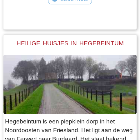
toegang tot het park Jongemastate. In het
Tekst: © Bauke Folkertsma Foto: © Bauke Folkertsma
poortgebouw zit een zware groene deur waarop
met statige sierletters “gelieve de deur te sluiten
aub”. Het is de moeite waard om het park eens
te bekijken. Je vindt er stinzenflora en stenen
HEILIGE HUISJES IN HEGEBEINTUM
restanten van de state die er eens gestaan
heeft. Grote brokken zandsteen liggen her en
der verspreid door het park alsof er een enorme
explosie heeft plaatsgevonden. Niets is minder
waar. De laatste bewoner van Jongemastate
was Burgemeester van Slooten. Hij was
burgemeester van de gemeente
Rauwerderhem. Het voormalige gemeentehuis
staat een eindje verderop. Het is moeilijk voor te
Hegebeintum is een piepklein dorp in het
stellen maar toen hij verhuisde heeft hij de state
Noordoosten van Friesland. Het ligt aan de weg
met de grond gelijk laten maken. Misschien
van Ferwert naar Burdaard. Het staat bekend