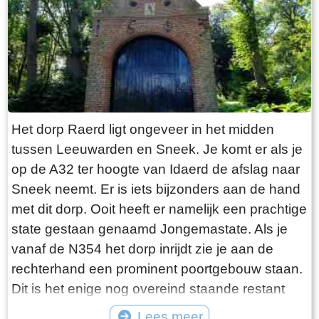
gevangen wordt. En niets is minder waar.
Tegenover de twee visrestaurants ligt in het
kleinste haventje van Europa eenzaam en
alleen de HL6. Navraag in het restaurant leert
dan dit de vissersboot van de gebroeders De
Vries is. Zij zijn de laatste overgebleven vissers
van Laaksum. Eerder was er sprake van een
Het dorp Raerd ligt ongeveer in het midden
bescheiden vloot maar de meeste vissers van
tussen Leeuwarden en Sneek. Je komt er als je
Laaksum zijn er al lang geleden mee gestopt.
op de A32 ter hoogte van Idaerd de afslag naar
De gebroeders De Vries houden het dus nog vol
Sneek neemt. Er is iets bijzonders aan de hand
en vangen regelmatig bot bij Laaksum. Ik hoor
met dit dorp. Ooit heeft er namelijk een prachtige
dat de ze inmiddels aardig op leeftijd zijn, in
state gestaan genaamd Jongemastate. Als je
ieder geval over de zestig. Ik hoop dat ze het
vanaf de N354 het dorp inrijdt zie je aan de
nog even kunnen volhouden tot aan hun
rechterhand een prominent poortgebouw staan.
pensioenleeftijd. Want zodra zij ermee stoppen
Dit is het enige nog overeind staande restant
vangt iedereen bot bij Laaksum.
van Jongemastate. Het poortgebouw geeft
Lees meer