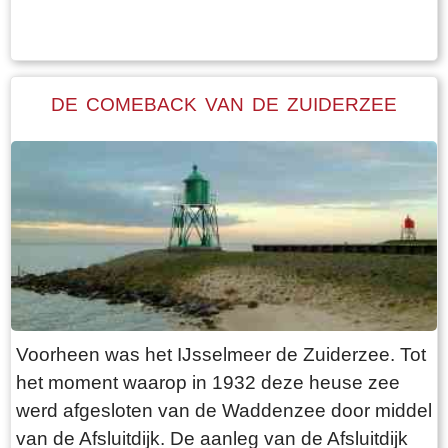
dijk het gebied bewonderen. Maar je moet al
en de kerk werd met rust gelaten. Een getrapte
gaan wadlopen om het echt van dichtbij te
betonnen steunwal geeft wellicht aan waar de
bekijken. Wadlopen kun je echter maar op een
laatste schep de grond in ging en de hele boel
aantal vaste plaatsen doen en ook nog eens
DE COMEBACK VAN DE ZUIDERZEE
begon te schuiven. Iemand moet "stop" hebben
uitsluitend onder begeleiding van een gids. In
geroepen. Net op tijd!
Friesland kan dit nabij Wierum, Paesens en
Moddergat. Niet bij Holwerd? Het is maar net
hoe je het bekijkt. De pier van Holwerd is maar
liefst bijna twee kilometer lang en ligt voor een
groot deel in de kwelders en het slik van de
Waddenzee. Als je parkeert op de kleine
parkeerplaats ter plaatse van de dijkovergang
heb je een mooie wandeling voor de boeg naar
Voorheen was het IJsselmeer de Zuiderzee. Tot
het einde van de pier. Het fiets- en wandelpad
het moment waarop in 1932 deze heuse zee
ligt op een verheven talud zodat je een prachtig
werd afgesloten van de Waddenzee door middel
enigszins verhoogd uitzicht hebt. De eerste paar
van de Afsluitdijk. De aanleg van de Afsluitdijk