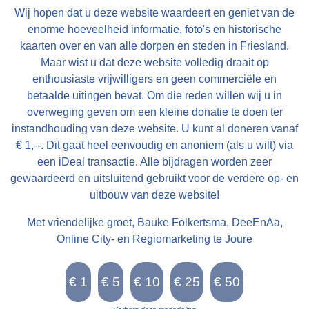
Pondematen belast met 19 Floreen by JELLE
Wij hopen dat u deze website waardeert en geniet van de
PYTTERS bewoond Petry en May 1793 vry van
enorme hoeveelheid informatie, foto's en historische
Huur, te huur doende boven de lasten a 222
kaarten over en van alle dorpen en steden in Friesland.
Maar wist u dat deze website volledig draait op
Car. Guldens waarop per Pondem. geboden is
enthousiaste vrijwilligers en geen commerciële en
111 g.gls. Jelle Pytters (Pieters) is de zoon van
betaalde uitingen bevat. Om die reden willen wij u in
Pytter Jelles en Ytie Jorrits. Pytter en Ytie zijn in
overweging geven om een kleine donatie te doen ter
1757 getrouwd in Oosthem en boeren daarna in
instandhouding van deze website. U kunt al doneren vanaf
Westhem / Wolsum. Zoon Jelle wordt geboren in
€ 1,--. Dit gaat heel eenvoudig en anoniem (als u wilt) via
1759. In 1768 is Pytter Jelles boer onder
een iDeal transactie. Alle bijdragen worden zeer
gewaardeerd en uitsluitend gebruikt voor de verdere op- en
Folsgare op de boerderij achter Easthimmerwei
uitbouw van deze website!
25. Jelle trouwt in 1783 met Meike Beints uit
Jirnsum. Ze volgen dan Jelle zijn vader op.
Met vriendelijke groet, Bauke Folkertsma, DeeEnAa,
Verder is er weinig over de familie bekend. Na
Online City- en Regiomarketing te Joure
Jelle Pytters komt Yme Keimpes op de
boerderij. Daarna komt deze in de verkoop.
LC 10-12-1800: Eene uitmuntende Vrugtdoende