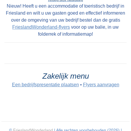
Verberg deze mededeling
en zeer geryflyke ZATHE en LANDEN met
Nieuw! Heeft u een accommodatie of toeristisch bedrijf in
deszelfs HUIZINGE en HOVINGE cum annexis,
Friesland en wilt u uw gasten goed en effectief informeren
staande en geleegen onder den Dorpe Folsgara
over de omgeving van uw bedrijf bestel dan de gratis
FrieslandWonderland-flyers
voor op uw balie, in uw
, in het geheel groot na naam 69 Pondematen
folderrek of informatiemap!
alle kostelyke Greidlanden belast met 17 1/2
Stuivers Schattinge wordende by Yme Keimpes
cum uxore bewoond tot St Petry en May 1801
en kan alsdan vry van Huuringe door den Koper
worden aangevaard.
Zakelijk menu
Een bedrijfspresentatie plaatsen
•
Flyers aanvragen
©
FrieslandWonderland
| Alle rechten voorbehouden (2026) |