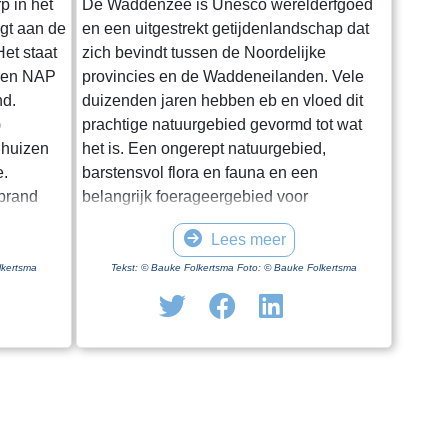
p in het
De Waddenzee is Unesco werelderfgoed
igt aan de
en een uitgestrekt getijdenlandschap dat
et staat
zich bevindt tussen de Noordelijke
oven NAP
provincies en de Waddeneilanden. Vele
nd.
duizenden jaren hebben eb en vloed dit
)
prachtige natuurgebied gevormd tot wat
 huizen
het is. Een ongerept natuurgebied,
e.
barstensvol flora en fauna en een
rprand
belangrijk foerageergebied voor
entale
trekvogels. Hoewel het een enorm gebied
Lees meer
.
is blijkt het lastig om het van dichtbij te
ge dag in
zien en ervaren. Natuurlijk kun je in
lkertsma
Tekst: © Bauke Folkertsma Foto: © Bauke Folkertsma
iode is
Friesland en Groningen vanaf en onder
f geen
aan de dijk het gebied bewonderen. Maar
 optimaal
je moet al gaan wadlopen om het echt van
uwing. Een
dichtbij te bekijken. Wadlopen kun je
 kerk”.
echter maar op een aantal vaste plaatsen
doen en ook nog eens uitsluitend onder
n voetpad
begeleiding van een gids. In Friesland kan