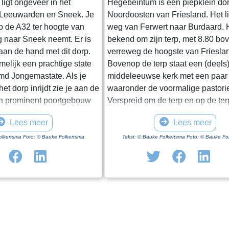
ligt ongeveer in het
Hegebeintum is een piepklein dor
 Leeuwarden en Sneek. Je
Noordoosten van Friesland. Het l
op de A32 ter hoogte van
weg van Ferwert naar Burdaard. H
g naar Sneek neemt. Er is
bekend om zijn terp, met 8.80 b
 aan de hand met dit dorp.
verreweg de hoogste van Friesla
amelijk een prachtige state
Bovenop de terp staat een (deels
d Jongemastate. Als je
middeleeuwse kerk met een paar
et dorp inrijdt zie je aan de
waaronder de voormalige pastori
n prominent poortgebouw
Verspreid om de terp en op de te
et enige nog overeind
een paar boerderijen, het monum
Lees meer
Lees meer
t van Jongemastate. Het
Harsta-state en een dozijn huizen
ft toegang tot het park
Gisteren was ik er op een druileri
olkertsma Foto: © Bauke Folkertsma
Tekst: © Bauke Folkertsma Foto: © Bauke Fo
In het poortgebouw zit een
december. Voordeel van deze per
eur waarop met statige
dat de bomen rondom het kerkho
ieve de deur te sluiten aub”.
blad dragen. Daardoor heb je een
te waard om het park eens
uitzicht op de terp en haar bebo
vindt er stinzenflora en
ideale dag voor een “rondje om de
n van de state die er eens
Vanaf de parkeerplaats bij het
 Grote brokken zandsteen
bezoekerscentrum loop je via ee