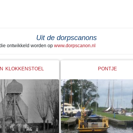
 laatste keer achter zich
tekeer ging zie je het best in He
Alleen de grond onder de huisjes
kerk werd met rust gelaten. Een g
betonnen steunwal geeft wellicht
de laatste schep de grond in ging
Uit de dorpscanons
hele boel begon te schuiven. Ie
 die ontwikkeld worden op
www.dorpscanon.nl
"stop" hebben geroepen. Net op ti
N KLOKKENSTOEL
PONTJE