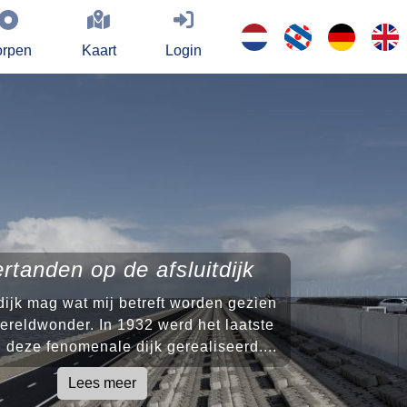
rpen
Kaart
Login
rtanden op de afsluitdijk
dijk mag wat mij betreft worden gezien
ereldwonder. In 1932 werd het laatste
 deze fenomenale dijk gerealiseerd....
Lees meer