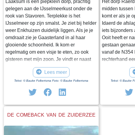
Laaksum is een piepklein dorp, prachtig
Het dorp Raerd 
gelegen aan de IJsselmeerkust onder de
midden tussen
rook van Stavoren. Terplekke is het
komt er als je 
IJsselmeer op zijn smalst. Je ziet bij helder
Idaerd de afsla
weer Enkhuizen duidelijk liggen. Als je je
iets bijzonders
omdraait zie je Gaasterland in al haar
Ooit heeft er n
glooiende schoonheid. Ik kom er
gestaan genaam
regelmatig om een visje te eten, zo ook
vanaf de N354 h
gisteren met mijn zoon. Je vindt er naast
rechterhand ee
een paar huisjes en boerderijen notabene
staan. Dit is h
Lees meer
twee visrestaurants op steenworp afstand
staande restan
van elkaar. Er schijnt het jaar rond
poortgebouw gee
Tekst: © Bauke Folkertsma Foto: © Bauke Folkertsma
Tekst: © Bauke F
voldoende klandizie te zijn voor beide en
Jongemastate. 
dat stelt gerust. Gisteren stond er
zware groene d
“Laaksumer Bot” op de kaart bij het linker
sierletters “gel
restaurant dat sinds een paar jaar in de
Het is de moei
DE COMEBACK VAN DE ZUIDERZEE
voormalige zoutloods gevestigd is. Zolang
te bekijken. Je 
de voorraad strekt welteverstaan. De naam
stenen restante
“Laaksumer Bot” suggereert dat de vis
gestaan heeft.