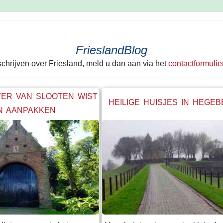
FrieslandBlog
 schrijven over Friesland, meld u dan aan via het
contactformulie
ER VAN SLOOTEN WIST
HEILIGE HUISJES IN HEGE
N AANPAKKEN