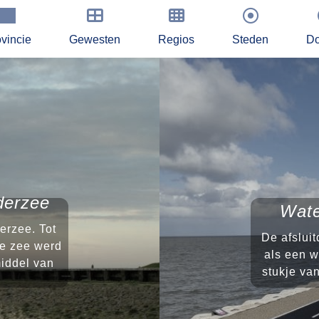
vincie
Gewesten
Regios
Steden
Do
derzee
Wate
erzee. Tot
De afsluit
e zee werd
als een w
iddel van
stukje van