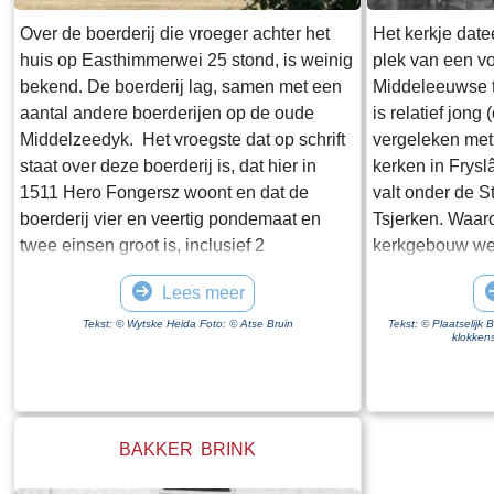
gerealiseerd. Rijkswaterstaat schrijft op de
website van de Afsluitdijk "De
Over de boerderij die vroeger achter het
Het kerkje date
Vismigratierivier is een vernieuwend plan
huis op Easthimmerwei 25 stond, is weinig
plek van een vo
om de Waddenzee en het IJsselmeer weer
bekend. De boerderij lag, samen met een
Middeleeuwse t
met elkaar te verbinden". Wikipedia zegt
aantal andere boerderijen op de oude
is relatief jong
dat een zee "een grote hoeveelheid water
Middelzeedyk. Het vroegste dat op schrift
vergeleken met
is die in open verbinding staat met een
staat over deze boerderij is, dat hier in
kerken in Frysl
andere zee". Ik weet niet hoeveel moeite
1511 Hero Fongersz woont en dat de
valt onder de S
het kost om een geografische naam te
boerderij vier en veertig pondemaat en
Tsjerken. Waar
wijzigen maar wat mij betreft krijgt de
twee einsen groot is, inclusief 2
kerkgebouw wer
Zuiderzee een comeback.
pondemaat “Saedlant leggende, om ende
bekend. Op een
Lees meer
om an Hero fros huijs ende Heem“. Het
door Stellingwer
weiland ligt vanaf de boerderij tot aan de
bouwvallig uit
Tekst: © Wytske Heida Foto: © Atse Bruin
Tekst: © Plaatselijk
klokkens
Mieddyk en het “hoijland” ligt in het
van Goingarijp
Meerland (Marlân). De boer moet over het
kilometer verd
Tiltsje, Suderbuursterleane, door het dorp
een gecombinee
Folsgara naar de Tsjaerddyk om bij het
De dorpen deel
BAKKER BRINK
land te komen, aangezien er geen
twintigste eeu
verbinding over de Mieddyk is. Hoe de
ene dorp naar h