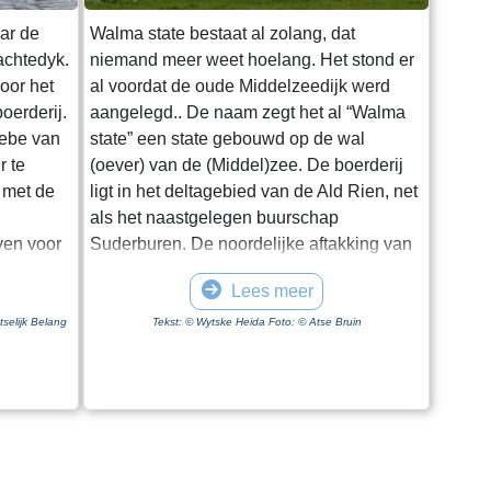
aar de
Walma state bestaat al zolang, dat
achtedyk.
niemand meer weet hoelang. Het stond er
oor het
al voordat de oude Middelzeedijk werd
oerderij.
aangelegd.. De naam zegt het al “Walma
iebe van
state” een state gebouwd op de wal
r te
(oever) van de (Middel)zee. De boerderij
 met de
ligt in het deltagebied van de Ald Rien, net
als het naastgelegen buurschap
ven voor
Suderburen. De noordelijke aftakking van
t werd tot
de Ald Rien naar de Middelzee wordt later
Lees meer
kt en is
gekanaliseerd. Dit is de
venmond
Folsgaasteropvaart. Een kreek die hierop
tselijk Belang
Tekst: © Wytske Heida Foto: © Atse Bruin
na is hij
uit komt, is de oude opvaart naar de
ept en
boerderij. Bij de aanleg van de oude
door
Middelzeedijk wordt gebruik gemaakt van
de terpen die er al zijn. Walma State is één
tor. Om
van de boerderijen op deze dijk. Walma
ont naar
state is vanouds een adellijke state. De