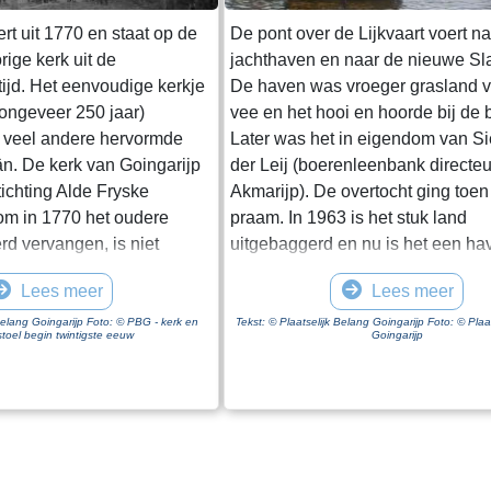
ert uit 1770 en staat op de
De pont over de Lijkvaart voert n
rige kerk uit de
jachthaven en naar de nieuwe Sl
ijd. Het eenvoudige kerkje
De haven was vroeger grasland v
 (ongeveer 250 jaar)
vee en het hooi en hoorde bij de b
 veel andere hervormde
Later was het in eigendom van S
ân. De kerk van Goingarijp
der Leij (boerenleenbank directeu
tichting Alde Fryske
Akmarijp). De overtocht ging toen
om in 1770 het oudere
praam. In 1963 is het stuk land
d vervangen, is niet
uitgebaggerd en nu is het een ha
 tekening, gemaakt in 1723
motor- en zeiljachten. De veerpon
Lees meer
Lees meer
f, ziet het kerkje er niet
ongeveer 1995 nog in Heeg gebrui
. De Hervormde Gemeente
door de verplaatsing van de ha
 Belang Goingarijp Foto: © PBG - kerk en
Tekst: © Plaatselijk Belang Goingarijp Foto: © Plaa
toel begin twintigste eeuw
Goingarijp
 vormde samen met het drie
aldaar uit de vaart genomen. Daar
erop gelegen dorp Broek
over water naar Goingarijp gesle
rde kerkelijke gemeente.
opgeknapt. De pont gaat vooruit 
den de predikant. Tot in de
middel van een ketting die wordt
w werd de dominee van het
aangedreven door een elektromo
et andere dorp geroeid.
aan de overkant te komen of de p