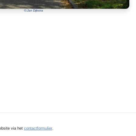
©:Jan Dijkstra
ebsite via het
contactformulier
.