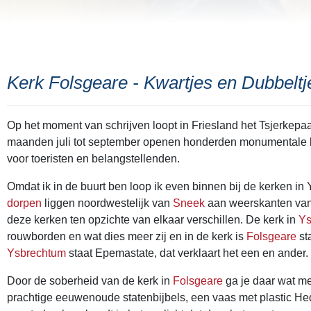
Kerk Folsgeare - Kwartjes en Dubbeltj
Op het moment van schrijven loopt in Friesland het Tsjerkepa
maanden juli tot september openen honderden monumentale 
voor toeristen en belangstellenden.
Omdat ik in de buurt ben loop ik even binnen bij de kerken i
dorpen
liggen noordwestelijk van
Sneek
aan weerskanten van 
deze kerken ten opzichte van elkaar verschillen. De kerk in
Ys
rouwborden en wat dies meer zij en in de kerk is
Folsgeare
st
Ysbrechtum
staat Epemastate, dat verklaart het een en ander.
Door de soberheid van de kerk in
Folsgeare
ga je daar wat mee
prachtige eeuwenoude statenbijbels, een vaas met plastic Hed