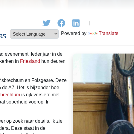
|
Powered by
Translate
es
ad evenement. Ieder jaar in de
kerken in
Friesland
hun deuren
n Ysbrechtum en Folsgeare. Deze
de A7. Het is bijzonder hoe
brechtum
is rijk versierd met
aat soberheid voorop. In
r op zoek naar details. Ik zie
era. Deze staat in de