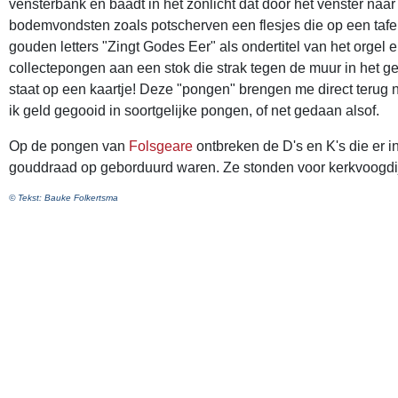
vensterbank en baadt in het zonlicht dat door het venster naar 
bodemvondsten zoals potscherven een flesjes die op een tafel z
gouden letters "Zingt Godes Eer" als ondertitel van het orgel en
collectepongen aan een stok die strak tegen de muur in het ge
staat op een kaartje! Deze "pongen" brengen me direct terug 
ik geld gegooid in soortgelijke pongen, of net gedaan alsof.
Op de pongen van
Folsgeare
ontbreken de D's en K's die er i
gouddraad op geborduurd waren. Ze stonden voor kerkvoogdij e
© Tekst: Bauke Folkertsma