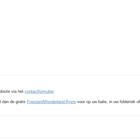
ebsite via het
contactformulier
.
l dan de gratis
FrieslandWonderland-flyers
voor op uw balie, in uw folderrek of