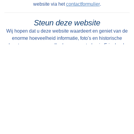
website via het
contactformulier
.
Steun deze website
Wij hopen dat u deze website waardeert en geniet van de
enorme hoeveelheid informatie, foto's en historische
kaarten over en van alle dorpen en steden in Friesland.
Maar wist u dat deze website volledig draait op
enthousiaste vrijwilligers en geen commerciële en
betaalde uitingen bevat. Om die reden willen wij u in
overweging geven om een kleine donatie te doen ter
instandhouding van deze website. U kunt al doneren vanaf
€ 1,--. Dit gaat heel eenvoudig en anoniem (als u wilt) via
een iDeal transactie. Alle bijdragen worden zeer
gewaardeerd en uitsluitend gebruikt voor de verdere op- en
uitbouw van deze website!
Met vriendelijke groet, Bauke Folkertsma, DeeEnAa,
Online City- en Regiomarketing te Joure