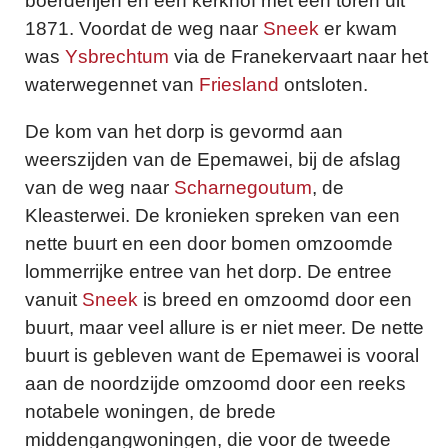
boerderijen en een kerkhof met een toren uit
1871. Voordat de weg naar
Sneek
er kwam
was
Ysbrechtum
via de Franekervaart naar het
waterwegennet van
Friesland
ontsloten.
De kom van het dorp is gevormd aan
weerszijden van de Epemawei, bij de afslag
van de weg naar
Scharnegoutum
, de
Kleasterwei. De kronieken spreken van een
nette buurt en een door bomen omzoomde
lommerrijke entree van het dorp. De entree
vanuit
Sneek
is breed en omzoomd door een
buurt, maar veel allure is er niet meer. De nette
buurt is gebleven want de Epemawei is vooral
aan de noordzijde omzoomd door een reeks
notabele woningen, de brede
middengangwoningen, die voor de tweede