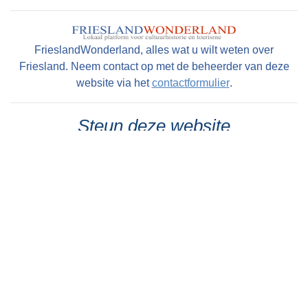
FrieslandWonderland, alles wat u wilt weten over
Friesland. Neem contact op met de beheerder van deze
website via het
contactformulier
.
Steun deze website
Wij hopen dat u deze website waardeert en geniet van de
enorme hoeveelheid informatie, foto's en historische
kaarten over en van alle dorpen en steden in Friesland.
Maar wist u dat deze website volledig draait op
enthousiaste vrijwilligers en geen commerciële en
betaalde uitingen bevat. Om die reden willen wij u in
overweging geven om een kleine donatie te doen ter
instandhouding van deze website. U kunt al doneren vanaf
€ 1,--. Dit gaat heel eenvoudig en anoniem (als u wilt) via
een iDeal transactie. Alle bijdragen worden zeer