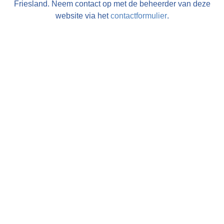
Friesland. Neem contact op met de beheerder van deze
website via het
contactformulier
.
Nieuw! Heeft u een accommodatie of toeristisch bedrijf in
Friesland en wilt u uw gasten goed en effectief informeren
over de omgeving van uw bedrijf bestel dan de gratis
FrieslandWonderland-flyers
voor op uw balie, in uw
folderrek of informatiemap!
Zakelijk menu
Een bedrijfspresentatie plaatsen
•
Flyers aanvragen