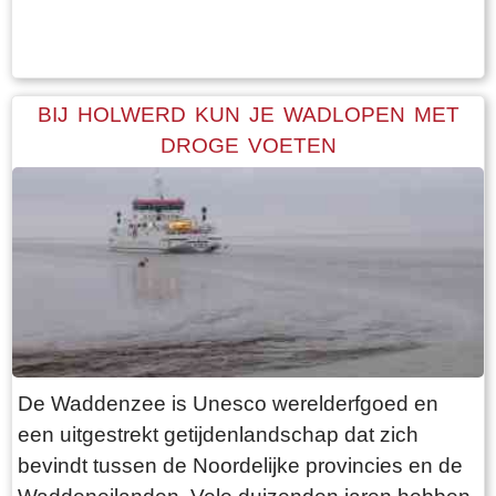
Tekst: © Bauke Folkertsma Foto: © Bauke Folkertsma
periode is dat de bomen rondom het kerkhof
geen blad dragen. Daardoor heb je een
optimaal uitzicht op de terp en haar bebouwing.
Een ideale dag voor een “rondje om de kerk”.
BIJ HOLWERD KUN JE WADLOPEN MET
Vanaf de parkeerplaats bij het
DROGE VOETEN
bezoekerscentrum loop je via een voetpad van
rode klinkers de terp op. De kerk is helaas dicht,
want deze is aan de binnenkant ook de moeite
waard. Er hangt een aantal historische houten
rouwborden aan de muur. In de huizen brandt
licht en de kachel. Aan de andere kant van de
terp loop je weer naar beneden, nu via voetpad
van gele klinkers. Als je daarna links aanhoudt
De Waddenzee is Unesco werelderfgoed en
kom je gewoon weer uit waar je bent begonnen.
een uitgestrekt getijdenlandschap dat zich
Het is moeilijk voor te stellen dat een dergelijk
bevindt tussen de Noordelijke provincies en de
terp ooit door mensenhanden is gemaakt.