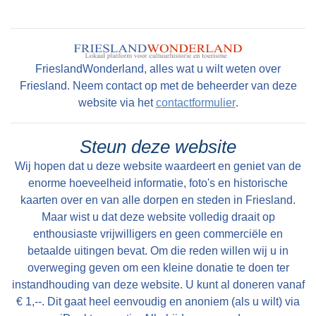
en zeer geryflyke ZATHE en LANDEN met
deszelfs HUIZINGE en HOVINGE cum annexis,
staande en geleegen onder den Dorpe Folsgara
FrieslandWonderland, alles wat u wilt weten over
, in het geheel groot na naam 69 Pondematen
Friesland. Neem contact op met de beheerder van deze
alle kostelyke Greidlanden belast met 17 1/2
website via het
contactformulier
.
Stuivers Schattinge wordende by Yme Keimpes
cum uxore bewoond tot St Petry en May 1801
Steun deze website
en kan alsdan vry van Huuringe door den Koper
Wij hopen dat u deze website waardeert en geniet van de
worden aangevaard.
enorme hoeveelheid informatie, foto's en historische
kaarten over en van alle dorpen en steden in Friesland.
Maar wist u dat deze website volledig draait op
enthousiaste vrijwilligers en geen commerciële en
betaalde uitingen bevat. Om die reden willen wij u in
overweging geven om een kleine donatie te doen ter
instandhouding van deze website. U kunt al doneren vanaf
€ 1,--. Dit gaat heel eenvoudig en anoniem (als u wilt) via