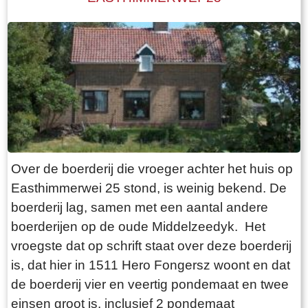
De state heeft visrechten en recht op
zwanenjacht. Op oude kaarten staat naast de
boerderij nog een wier. In 1511 wordt er nog een
stinsgracht genoemd. Uit het Register van
aanbreng van 1511 blijkt dat Epa Ighaz “eijgen
geërffd” eigenaar is en Albert Hoytes pachtboer
op de grootste boerderij onder Folsgara. De
boerderij omvat dan LXXX (80) ponden land,
waarvan “36 ponden Hooijland, 31 ponden
Over de boerderij die vroeger achter het huis op
Grasland en 7 ponden Reijdland”. Het land ten
Easthimmerwei 25 stond, is weinig bekend. De
zuiden van de boerderij wordt het “lege meden”
boerderij lag, samen met een aantal andere
genoemd, waaraan het rijeedmeer (rietmeer) ligt.
boerderijen op de oude Middelzeedyk. Het
Het rijeedland (rietland) ligt tegen de “die grote
vroegste dat op schrift staat over deze boerderij
Rien”. Verder is er nog “6 ponden saedlant
is, dat hier in 1511 Hero Fongersz woont en dat
leggende, om ende om op ende an Epas vors.
de boerderij vier en veertig pondemaat en twee
stins graft”. Deze stinsgracht omsloot de
einsen groot is, inclusief 2 pondemaat