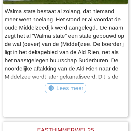
Walma state bestaat al zolang, dat niemand
meer weet hoelang. Het stond er al voordat de
oude Middelzeedijk werd aangelegd.. De naam
zegt het al “Walma state” een state gebouwd op
de wal (oever) van de (Middel)zee. De boerderij
ligt in het deltagebied van de Ald Rien, net als
het naastgelegen buurschap Suderburen. De
noordelijke aftakking van de Ald Rien naar de
Middelzee wordt later gekanaliseerd. Dit is de
Folsgaasteropvaart. Een kreek die hierop uit
Lees meer
komt, is de oude opvaart naar de boerderij. Bij
Tekst: © Wytske Heida Foto: © Atse Bruin
de aanleg van de oude Middelzeedijk wordt
gebruik gemaakt van de terpen die er al zijn.
Walma State is één van de boerderijen op deze
dijk. Walma state is vanouds een adellijke state.
EASTHIMMERWEI 25