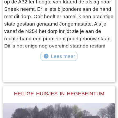
op de A32 ter hoogte van Idaerd de afslag naar
De gebroeders De Vries houden het dus nog vol
Sneek neemt. Er is iets bijzonders aan de hand
en vangen regelmatig bot bij Laaksum. Ik hoor
met dit dorp. Ooit heeft er namelijk een prachtige
dat de ze inmiddels aardig op leeftijd zijn, in
state gestaan genaamd Jongemastate. Als je
ieder geval over de zestig. Ik hoop dat ze het
vanaf de N354 het dorp inrijdt zie je aan de
nog even kunnen volhouden tot aan hun
rechterhand een prominent poortgebouw staan.
pensioenleeftijd. Want zodra zij ermee stoppen
Dit is het enige nog overeind staande restant
vangt iedereen bot bij Laaksum.
van Jongemastate. Het poortgebouw geeft
Lees meer
toegang tot het park Jongemastate. In het
Tekst: © Bauke Folkertsma Foto: © Bauke Folkertsma
poortgebouw zit een zware groene deur waarop
met statige sierletters “gelieve de deur te sluiten
aub”. Het is de moeite waard om het park eens
te bekijken. Je vindt er stinzenflora en stenen
HEILIGE HUISJES IN HEGEBEINTUM
restanten van de state die er eens gestaan
heeft. Grote brokken zandsteen liggen her en
der verspreid door het park alsof er een enorme