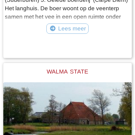
Het langhuis. De boer woont op de veenterp
samen met het vee in een open ruimte onder
één dak. De ontwikkeling van de boerderij gaat
Lees meer
de volgende fase in, als de boer gescheiden
Tekst: © Wytske Heida Foto: © Atlas Friesland
van het vee gaat wonen. Het woonhuis is van
de schuur gescheiden door het middenhuis, dat
lager is dan het voorhuis. Daarachter de schuur,
die in lengte varieert afhankelijk van het aantal
WALMA STATE
stuks vee dat de boer heeft. Het hooi wordt
naast de boerderij in de hooiberg opgeslagen.
Het laatste langhuis met de bijbehorende
hooiberg in Fryslân staat, volledig
gerestaureerd, in het dorp Warten. Het is als
museum ingericht ( bouwjaar 1725)