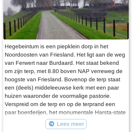
explosie heeft plaatsgevonden. Niets is minder
waar. De laatste bewoner van Jongemastate
was Burgemeester van Slooten. Hij was
burgemeester van de gemeente
Rauwerderhem. Het voormalige gemeentehuis
staat een eindje verderop. Het is moeilijk voor te
Hegebeintum is een piepklein dorp in het
stellen maar toen hij verhuisde heeft hij de state
Noordoosten van Friesland. Het ligt aan de weg
met de grond gelijk laten maken. Misschien
van Ferwert naar Burdaard. Het staat bekend
heeft hij tevergeefs een advertentie geplaatst in
om zijn terp, met 8.80 boven NAP verreweg de
de Leeuwarder Courant met de vraag of iemand
hoogste van Friesland. Bovenop de terp staat
zijn ambtswoning zou willen overnemen voor
een (deels) middeleeuwse kerk met een paar
een schappelijk prijsje. Wellicht bij gebrek aan
huizen waaronder de voormalige pastorie.
belangstelling heeft Burgemeester van Slooten
Verspreid om de terp en op de terprand een
er korte metten mee gemaakt. Opgeruimd staat
paar boerderijen, het monumentale Harsta-state
netjes moet hij hebben gedacht, terwijl hij de
en een dozijn huizen. Gisteren was ik er op een
Lees meer
deur voor de laatste keer achter zich sloot!
druilerige dag in december. Voordeel van deze